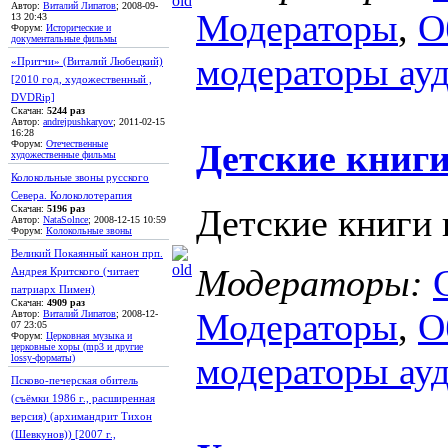
Автор:
Виталий Липатов
; 2008-09-
Модераторы
,
О
13 20:43
Форум:
Исторические и
документальные фильмы
модераторы ау
«Притчи» (Виталий Любецкий)
[2010 год, художественный ,
DVDRip]
Скачан:
5244 раз
Автор:
andrejpushkaryov
; 2011-02-15
16:28
Детские книг
Форум:
Отечественные
художественные фильмы
Колокольные звоны русского
Севера. Колоколотерапия
Детские книги 
Скачан:
5196 раз
Автор:
NataSolnce
; 2008-12-15 10:59
Форум:
Колокольные звоны
Великий Покаянный канон прп.
Модераторы:
Андрея Критского (читает
патриарх Пимен)
Скачан:
4909 раз
Модераторы
,
О
Автор:
Виталий Липатов
; 2008-12-
07 23:05
Форум:
Церковная музыка и
церковные хоры (mp3 и другие
модераторы ау
lossy-форматы)
Псково-печерская обитель
(съёмки 1986 г., расширенная
версия) (архимандрит Тихон
(Шевкунов)) [2007 г.,