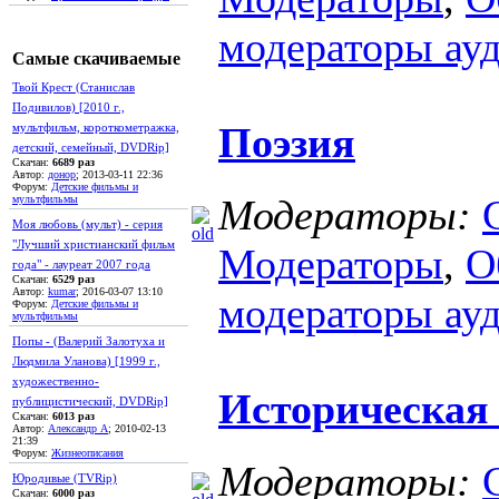
модераторы ау
Самые скачиваемые
Твой Крест (Станислав
Подивилов) [2010 г.,
Поэзия
мультфильм, короткометражка,
детский, семейный, DVDRip]
Скачан:
6689 раз
Автор:
донор
; 2013-03-11 22:36
Форум:
Детские фильмы и
Модераторы:
мультфильмы
Моя любовь (мульт) - серия
"Лучший христианский фильм
Модераторы
,
О
года" - лауреат 2007 года
Скачан:
6529 раз
Автор:
kumar
; 2016-03-07 13:10
модераторы ау
Форум:
Детские фильмы и
мультфильмы
Попы - (Валерий Залотуха и
Людмила Уланова) [1999 г.,
художественно-
Историческая
публицистический, DVDRip]
Скачан:
6013 раз
Автор:
Александр А
; 2010-02-13
21:39
Форум:
Жизнеописания
Модераторы:
Юродивые (TVRip)
Скачан:
6000 раз