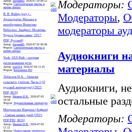
Модераторы:
Автор:
Евгений3
; 2026-07-20 00:52
Форум:
Святоотеческие тексты и
жития святых
Модераторы
,
О
В. В. Файер (ред.) -
Архистратиг Михаил и
непобедимое Воинство
модераторы ау
Небесное. Акафист. Молитвы.
Чудеса [православие, 2017,
PDF, Русский]
Автор:
Евгений3
; 2026-07-20 00:49
Форум:
Святоотеческие тексты и
жития святых
Аудиокниги н
Vosk_GUI-Path - система
распознавания речи
материалы
Автор:
user314
; 2026-07-04 11:41
Форум:
Бесплатное ПО
Лобастов Н.А. - Записки
сельского учителя. Часть I (О
Аудиокниги, н
русской литературе) [2023,
PDF, RUS]
остальные раз
Автор:
Иванов.И.И.
; 2026-07-03
18:58
Форум:
Художественная литература
Митрополит Иларион (Алфеев)
Модераторы:
- Святые наших дней [2021,
PDF/FB2, RUS]
Автор:
Иванов.И.И.
; 2026-07-03
Модераторы
,
О
11:22
Форум:
Православная литература