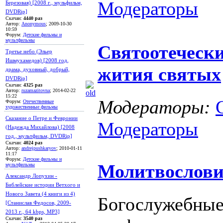
Модераторы
Березовая) [2008 г., мульфильм,
DVDRip]
Скачан:
4440 раз
Автор:
Anonymous
; 2009-10-30
10:59
Форум:
Детские фильмы и
мультфильмы
Святоотечески
Третье небо (Эльер
Ишмухамедов) [2008 год,
жития святых
драма, духовный, добрый,
DVDRip]
Скачан:
4325 раз
Автор:
ruzamazitovna
; 2014-02-22
15:22
Модераторы:
Форум:
Отечественные
художественные фильмы
Сказание о Петре и Февронии
Модераторы
(Надежда Михайлова) [2008
год., мультфильм, DVDRip]
Скачан:
4024 раз
Автор:
andrejpushkaryov
; 2010-01-11
11:17
Форум:
Детские фильмы и
Молитвослов
мультфильмы
Александр Лопухин -
Библейские истории Ветхого и
Нового Завета (4 книги из 4)
Богослужебные
[Станислав Федосов, 2009-
2013 г., 64 kbps, MP3]
Скачан:
3540 раз