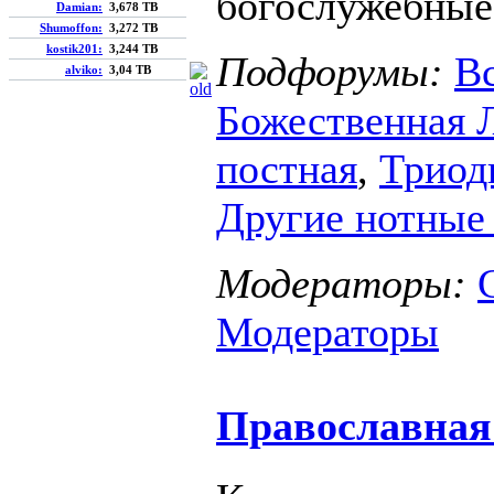
богослужебные
Damian:
3,678 TB
Shumoffon:
3,272 TB
kostik201:
3,244 TB
Подфорумы:
В
alviko:
3,04 TB
Божественная 
постная
,
Триод
Другие нотные
Модераторы:
Модераторы
Православная