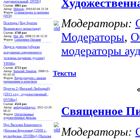
Художественн
документальный, DVD5]
Скачан:
4861 раз
Автор:
Hekmap
; 2010-02-04 22:34
Форум:
О монастырях и святынях
(DVD)
Модераторы:
Псалтирь (Хор братии
Валаамского монастыря)
Модераторы
,
О
Скачан:
4740 раз
Автор:
Нат_Из
; 2008-12-30 15:31
Форум:
Священное Писание
модераторы ау
Люди и демоны (образы
искушения современного
человека падшими духами)
VHSRip
Скачан:
4713 раз
Тексты
Автор:
Виталий Липатов
; 2008-11-
05 03:10
Форум:
Видео-раздачи с низким
разрешением и качеством
Притчи 2 (Виталий Любецкий)
Ф
[2011 год , художественный ,
DVDRip]
Скачан:
4524 раз
Священное Пи
Автор:
andrejpushkaryov
; 2011-12-29
06:21
Форум:
Отечественные
художественные фильмы
Про Василия Блаженного
Модераторы:
(Наталья Березовая) [2008 г.,
мультфильм, DVDRip] (Наталья