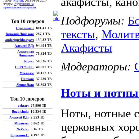
акафисты, кано
Автор:
NikTorr
; 2013-04-05 20:17
Форум:
Аудиокниги на
православные материалы
Подфорумы:
Б
Топ 10 сидеров
Странник1:
801,41 TB
тексты
,
Молит
Виталий Липатов:
287,1 TB
andrejpushkaryov:
139,32 TB
Акафисты
Алексей ВД:
94,494 TB
Александр
71,924 TB
Ляшенко:
Борис:
56,536 TB
Модераторы:
СЕРГУЛЕТ:
40,607 TB
Мiхаилъ:
38,177 TB
Damian:
37,289 TB
Shumoffon:
36,393 TB
Ноты и нотны
Топ 10 личеров
gektar:
27,996 TB
Ноты, нотные 
Bugaichuk:
10,354 TB
Алексей ВД:
9,553 TB
церковных хор
Мiхаилъ:
6,062 TB
NeVata:
5,16 TB
Странник1:
4,197 TB