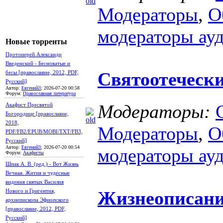
Модераторы
,
О
модераторы ау
Новые торренты
Протоиерей Александр
Введенский - Бесноватые и
Святоотечески
бесы [православие, 2012, PDF,
Русский]
Автор:
Евгений3
; 2026-07-20 00:58
Форум:
Православная литература
Модераторы:
Акафист Пресвятой
Богородице [православие,
2018,
Модераторы
,
О
PDF/FB2/EPUB/MOBI/TXT/FB3,
Русский]
Автор:
Евгений3
; 2026-07-20 00:54
модераторы ау
Форум:
Акафисты
Шпак А. В. (ред.) - Вот Жизнь
Вечная. Жития и чудесные
видения святых Василия
Нового и Григентия,
Жизнеописан
архиепископа Эфиопского
[православие, 2012, PDF,
Русский]