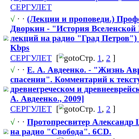
СЕРГУЛЕТ
√
· ·
(Лекции и проповеди.) Профе
Дворкин - "История
​ Вселенско
лекций на радио "Град Петров") 
Kbps
СЕРГУЛЕТ
[
Стр.
1
,
2
]
√
· ·
Е. А. Авдеенко. - "Жизнь А
спасении". Комментарий к текст
древнегречес
​ком и древнееврейс
А. Авдеенко., 2009]
СЕРГУЛЕТ
[
Стр.
1
,
2
]
√
· ·
Протопресвит
​ер Александр
на радио "Свобода
​". 6CD.