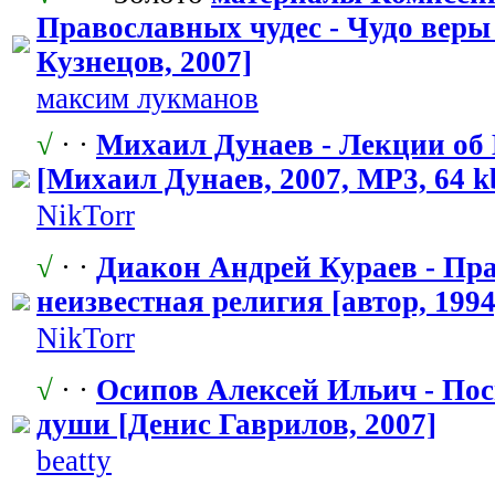
Православных
​ чудес - Чудо вер
Кузнецов, 2007]
максим лукманов
√
· ·
Михаил Дунаев - Лекции об
[Михаил Дунаев, 2007, MP3, 64 k
NikTorr
√
· ·
Диакон Андрей Кураев - Пра
неизвестная религия [автор, 1994
NikTorr
√
· ·
Осипов Алексей Ильич - По
души [Денис Гаврилов, 2007]
beatty