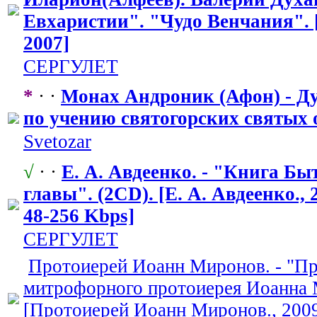
Евхаристии". "Чудо Венчания". 
2007]
СЕРГУЛЕТ
*
· ·
Монах Андроник (Афон) - Д
по учению святогорских
​ святых 
Svetozar
√
· ·
Е. А. Авдеенко. - "Книга Б
главы". (2CD). [Е. А. Авдеенко., 
48-256 Kbps]
СЕРГУЛЕТ
Протоиерей Иоанн Миронов. - "П
митрофорного
​ протоиерея Иоанна
[Протоиерей Иоанн Миронов., 200