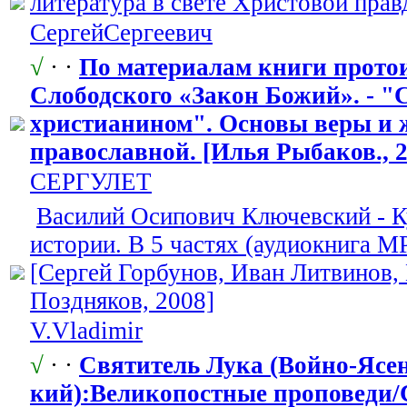
литература в свете Христовой прав
СергейСергее
​вич
√
· ·
По материалам книги прото
Слободского «Закон Божий». - "
христианином
​". Основы веры и
православной
​. [Илья Рыбаков., 
СЕРГУЛЕТ
Василий Осипович Ключевский - К
истории. В 5 частях (аудиокнига 
[Сергей Горбунов, Иван Литвинов,
Поздняков, 2008]
V.Vladimir
√
· ·
Святитель Лука (Войно-Ясе
кий):Великопостн
​ые проповеди