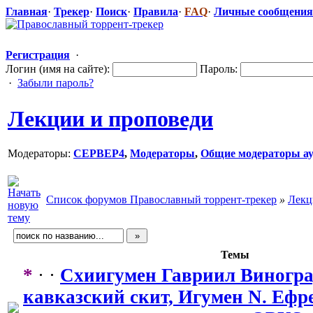
Главная
·
Трекер
·
Поиск
·
Правила
·
FAQ
·
Личные сообщения
Регистрация
·
Логин (имя на сайте):
Пароль:
·
Забыли пароль?
Лекции и проповеди
Модераторы:
CEPBEP4
,
Модераторы
,
Общие модераторы ау
Список форумов Православный торрент-трекер
»
Лекц
Темы
*
· ·
Схиигумен Гавриил Виногра
кавказский скит, Игумен N. Ефрем