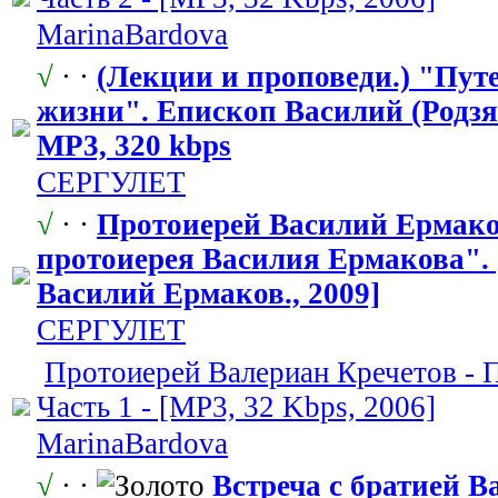
MarinaBardov
​a
√
· ·
(Лекции и проповеди.) "Пут
жизни". Епископ Василий (Родзян
MP3, 320 kbps
СЕРГУЛЕТ
√
· ·
Протоиерей Василий Ермако
протоиерея Василия Ермакова".
Василий Ермаков., 2009]
СЕРГУЛЕТ
Протоиерей Валериан Кречетов - П
Часть 1 - [MP3, 32 Kbps, 2006]
MarinaBardov
​a
√
· ·
Встреча с братией В