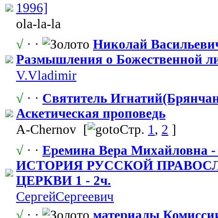
1996]
ola-la-la
√
· ·
Николай Васильевич
Размышления о Божественной
​ 
V.Vladimir
√
· ·
Святитель Игнатий(Брянчан
Аскетическая
​ проповедь
A-Chernov
[
Стр.
1
,
2
]
√
· ·
Еремина Вера Михайловна
ИСТОРИЯ РУССКОЙ ПРАВОС
ЦЕРКВИ 1 - 2ч.
СергейСергее
​вич
√
· ·
материалы Комисси