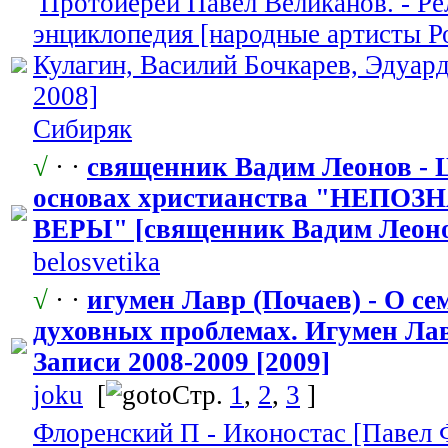
Протоиерей Павел Великанов. - Ре
энциклопедия
​ [народные артисты 
Кулагин, Василий Бочкарев, Эдуар
2008]
Сибиряк
√
· ·
священник Вадим Леонов - 
основах христианства
​ "НЕПОЗ
ВЕРЫ" [священник Вадим Леонов
belosvetika
√
· ·
игумен Лавр (Почаев) - О с
духовных проблемах. Игумен Лав
Записи 2008-2009 [2009]
joku
[
Стр.
1
,
2
,
3
]
Флоренский П - Иконостас [Павел 