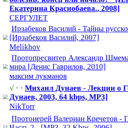
Екатерина Краснобаева.
​, 2008]
СЕРГУЛЕТ
Ирзабеков Василий - Тайны русско
[Ирзабеков Василий, 2007]
Melikhov
Протопресвит
​ер Александр Шмема
мира [Денис Гаврилов, 2010]
максим лукманов
√
· ·
Михаил Дунаев - Лекции о Г
Дунаев, 2003, 64 kbps, MP3]
NikTorr
Протоиерей Валериан Кречетов - П
Часть 2 - [MP3, 32 Kbps, 2006]