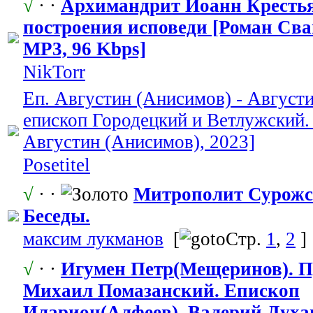
√
· ·
Архимандрит Иоанн Кресть
построения исповеди [Роман Сван
MP3, 96 Kbps]
NikTorr
Еп. Августин (Анисимов) - Август
епископ Городецкий и Ветлужский.
Августин (Анисимов), 2023]
Posetitel
√
· ·
Митрополит Сурожс
Беседы.
максим лукманов
[
Стр.
1
,
2
]
√
· ·
Игумен Петр(Мещеринов). П
Михаил Помазанский.
​ Епископ
Иларион(Алфеев). Валерий Духан