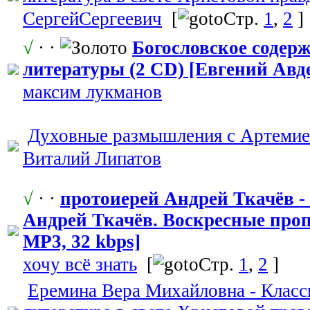
СергейСергее
​вич
[
Стр.
1
,
2
]
√
· ·
Богословское
​ содер
литературы (2 CD) [Евгений Авде
максим лукманов
Духовные размышления с Артеми
Виталий Липатов
√
· ·
протоиерей Андрей Ткачёв -
Андрей Ткачёв. Воскресные проп
МР3, 32 kbps]
хочу всё знать
[
Стр.
1
,
2
]
Еремина Вера Михайловна - Класс