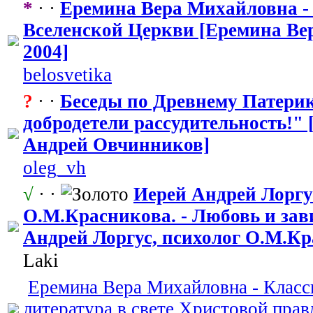
*
· ·
Еремина Вера Михайловна -
Вселенской Церкви [Еремина Ве
2004]
belosvetika
?
· ·
Беседы по Древнему Патери
добродетели рассудительн
​ость!"
Андрей Овчинников]
oleg_vh
√
· ·
Иерей Андрей Лоргу
О.М.Краснико
​ва. - Любовь и за
Андрей Лоргус, психолог О.М.К
Laki
Еремина Вера Михайловна - Класс
литература в свете Христовой прав