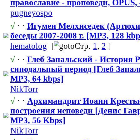
православие - проповеди, OPUS, 
pugneyospo
√
· ·
Игумен Мелхиседек (Артюхин
беседы 2007-2008 г. [MP3, 128 kbp
hematolog
[
Стр.
1
,
2
]
√
· ·
Глеб Запальский - История 
синодальный период [Глеб Запаль
MP3, 64 kbps]
NikTorr
√
· ·
Архимандрит Иоанн Кресть
построения исповеди [Денис Гавр
MP3, 56 Kbps]
NikTorr