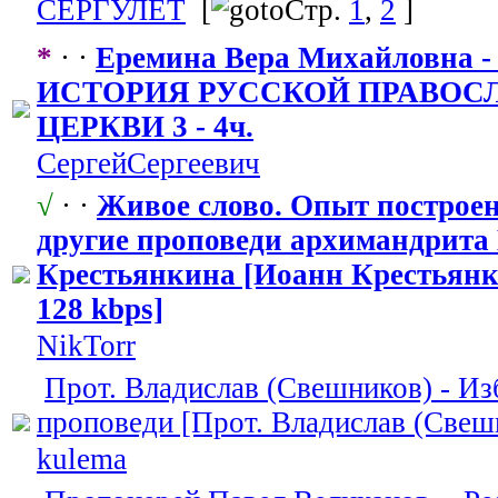
СЕРГУЛЕТ
[
Стр.
1
,
2
]
*
· ·
Еремина Вера Михайловна
ИСТОРИЯ РУССКОЙ ПРАВОС
ЦЕРКВИ 3 - 4ч.
СергейСергее
​вич
√
· ·
Живое слово. Опыт построен
другие проповеди архимандрита
Крестьянкина
​ [Иоанн Крестьян
128 kbps]
NikTorr
Прот. Владислав (Свешников) - И
проповеди [Прот. Владислав (Свеш
kulema