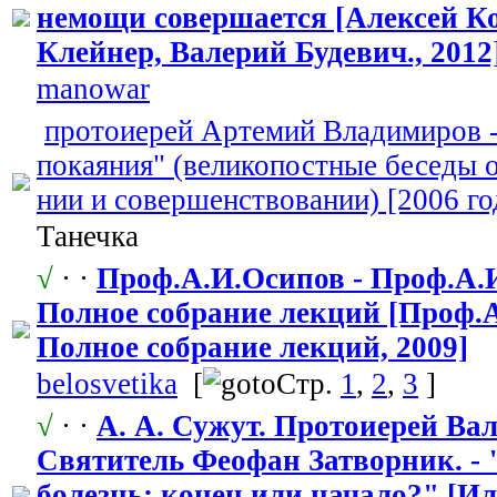
немощи совершается [Алексей К
Клейнер, Валерий Будевич., 2012
manowar
протоиерей Артемий Владимиров -
покаяния" (великопостны
​е беседы
нии и совершенство
​вании) [2006 г
Танечка
√
· ·
Проф.А.И.Оси
​пов - Проф.А
Полное собрание лекций [Проф.
Полное собрание лекций, 2009]
belosvetika
[
Стр.
1
,
2
,
3
]
√
· ·
А. А. Сужут. Протоиерей Ва
Святитель Феофан Затворник. - 
болезнь: конец или начало?" [И