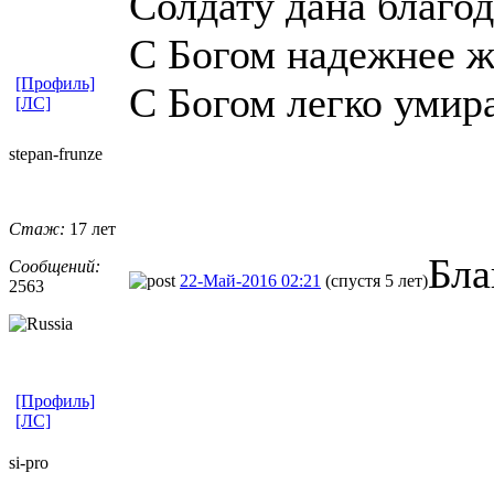
Солдату дана благод
С Богом надежнее ж
[Профиль]
С Богом легко умир
[ЛС]
stepan-frunz
​e
Стаж:
17 лет
Бла
Сообщений:
22-Май-2016 02:21
(спустя 5 лет)
2563
[Профиль]
[ЛС]
si-pro