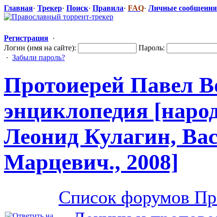
Главная
·
Трекер
·
Поиск
·
Правила
·
FAQ
·
Личные сообщения
Регистрация
·
Логин (имя на сайте):
Пароль:
·
Забыли пароль?
Протоиерей Павел Ве
энциклопедия
​ [нар
Леонид Кулагин, Ва
Марцевич., 2008]
Список форумов Пр