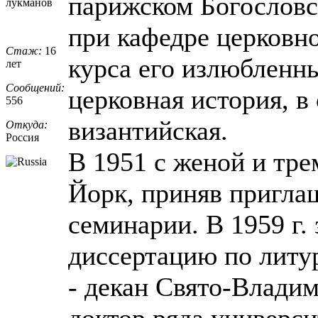
парижском Богословс
лукманов
при кафедре церковно
Стаж:
16
курса его излюбленн
лет
Сообщений:
церковная история, в
556
византийская.
Откуда:
Россия
В 1951 с женой и тре
Йорк, приняв пригла
семинарии. В 1959 г
диссертацию по литу
- декан Свято-Влади
доктор ряда универс