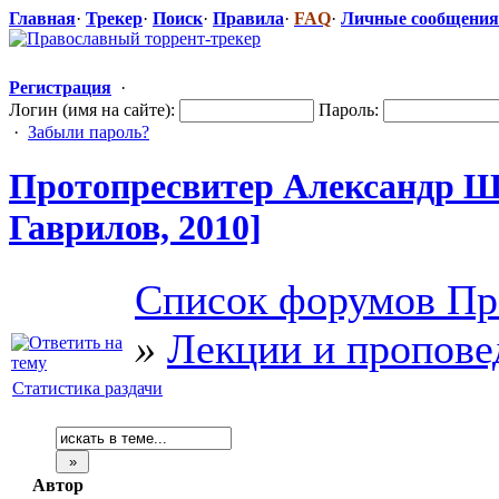
Главная
·
Трекер
·
Поиск
·
Правила
·
FAQ
·
Личные сообщения
Регистрация
·
Логин (имя на сайте):
Пароль:
·
Забыли пароль?
Протопресвит
​ер Александр 
Гаврилов, 2010]
Список форумов Пр
»
Лекции и пропове
Статистика раздачи
Автор