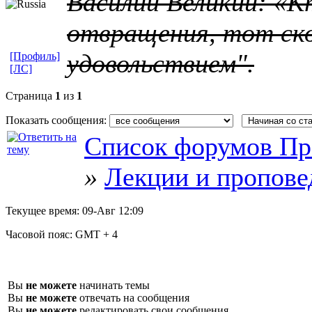
Василий Великий: «К
отвращения, тот ско
удовольствием".
[Профиль]
[ЛС]
Страница
1
из
1
Показать сообщения:
Список форумов Пр
»
Лекции и пропове
Текущее время:
09-Авг 12:09
Часовой пояс:
GMT + 4
Вы
не можете
начинать темы
Вы
не можете
отвечать на сообщения
Вы
не можете
редактировать свои сообщения