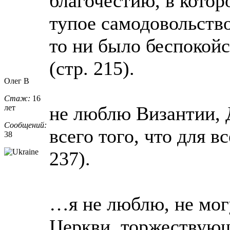
благочестию, в котор
тупое самодовольство
то ни было беспокойс
(стр. 215).
Олег В
Стаж:
16
не люблю Византии, 
лет
Сообщений:
всего того, что для в
38
237).
…я не люблю, не мог
Церкви, торжествующ