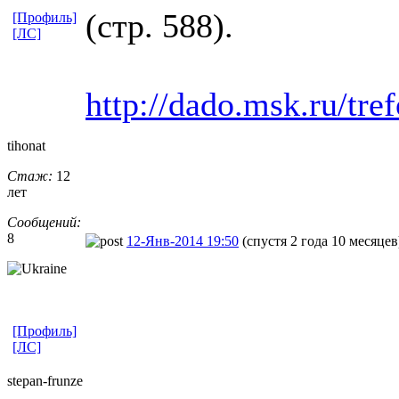
(стр. 588).
[Профиль]
[ЛС]
http://dado.msk.ru/t
tihonat
Стаж:
12
лет
Сообщений:
8
12-Янв-2014 19:50
(спустя 2 года 10 месяцев
[Профиль]
[ЛС]
stepan-frunz
​e