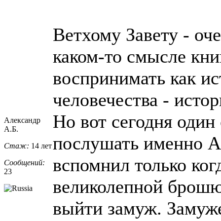
Ветхому Завету - оч
каком-то смысле кн
воспринимать как и
человечества - истор
Но вот сегодня один
Александр
А.Б.
послушать именно А
Стаж:
14 лет
вспомнил только ког
Сообщений:
23
великолепной брошю
выйти замуж. Замуж