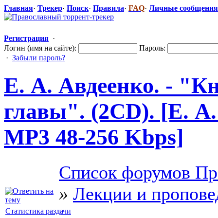
Главная
·
Трекер
·
Поиск
·
Правила
·
FAQ
·
Личные сообщения
Регистрация
·
Логин (имя на сайте):
Пароль:
·
Забыли пароль?
Е. А. Авдеенко. - "
главы". (2CD). [Е. А.
MP3 48-256 Kbps]
Список форумов Пр
»
Лекции и пропове
Статистика раздачи