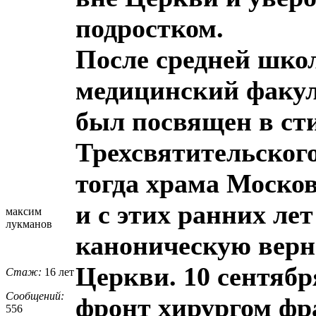
подростком.
После средней шко
медицинский факул
был посвящен в ст
Трехсвятительского
тогда храма Москов
и с этих ранних ле
максим
лукманов
каноническую верн
Церкви. 10 сентября
Стаж:
16 лет
Сообщений:
фронт хирургом фр
556