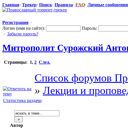
Главная
·
Трекер
·
Поиск
·
Правила
·
FAQ
·
Личные сообщения
Регистрация
·
Логин (имя на сайте):
Пароль:
·
Забыли пароль?
Митрополит Сурожский Антон
Страницы:
1
,
2
След.
Список форумов Пр
»
Лекции и пропове
Статистика раздачи
Автор