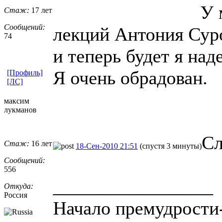
У 
Стаж:
17 лет
Сообщений:
лекций Антония Сур
74
и теперь будет я над
Я очень обрадован.
[Профиль]
[ЛС]
максим
лукманов
Сл
Стаж:
16 лет
18-Сен-2010 21:51
(спустя 3 минуты)
Сообщений:
556
_________________
Откуда:
Россия
Начало премудрости