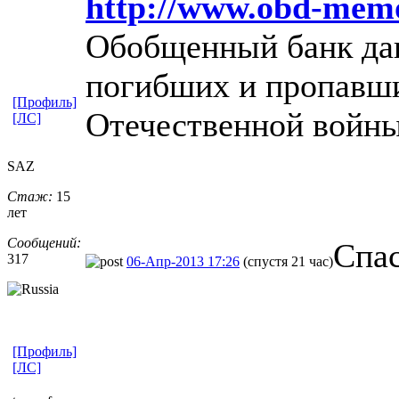
http://www.obd-memo
Обобщенный банк дан
погибших и пропавши
[Профиль]
Отечественной войны
[ЛС]
SAZ
Стаж:
15
лет
Сообщений:
Спа
317
06-Апр-2013 17:26
(спустя 21 час)
[Профиль]
[ЛС]