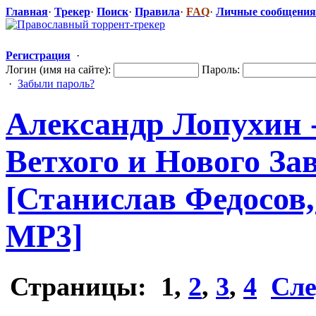
Главная
·
Трекер
·
Поиск
·
Правила
·
FAQ
·
Личные сообщения
Регистрация
·
Логин (имя на сайте):
Пароль:
·
Забыли пароль?
Александр Лопухин 
Ветхого и Нового Зав
[Станислав Федосов, 2
MP3]
Страницы:
1
,
2
,
3
,
4
Сле