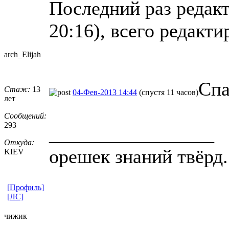
Последний раз редакт
20:16), всего редакти
arch_Elijah
Спа
Стаж:
13
04-Фев-2013 14:44
(спустя 11 часов)
лет
Сообщений:
293
_________________
Откуда:
орешек знаний твёрд.
KIEV
[Профиль]
[ЛС]
чижик