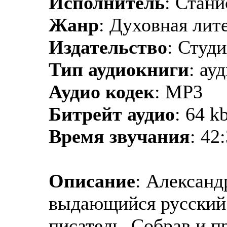
Исполнитель
: Стан
Жанр
: Духовная лит
Издательство
: Студ
Тип аудиокниги
: ау
Аудио кодек
: MP3
Битрейт аудио
: 64 k
Время звучания
: 42
Описание
: Александ
выдающийся русский 
писатель. Собрав и 