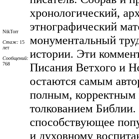
хронологический, ар
этнографический мат
NikTorr
монументальный труд
Стаж:
15
лет
истории. Эти коммен
Сообщений:
Писания Ветхого и Но
768
остаются самым авто
полным, корректным
толкованием Библии. 
способствующее попу
и духовному воспит