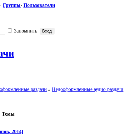
·
Группы
·
Пользователи
Запомнить
ачи
оформленные раздачи
»
Недооформленные аудио-раздачи
Темы
пов, 2014]