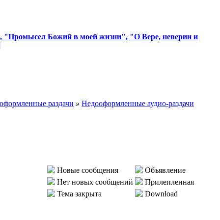
", "Промысе
​л Божий в моей жизни", "О Вере, неверии и
]
оформленные раздачи
»
Недооформленные аудио-раздачи
Новые сообщения
Объявление
Нет новых сообщений
Прилепленная
Тема закрыта
Download