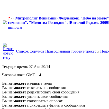
?
· ·
Митрополит Вениамин (Федченков)."Небо на земле
сомнении", "Молитва
​ Господня". [Виталий Редько, 2009
manowar
Список форумов Православный торрент-трекер
»
Недо
Текущее время:
07-Авг 20:14
Часовой пояс:
GMT + 4
Вы
не можете
начинать темы
Вы
не можете
отвечать на сообщения
Вы
не можете
редактировать свои сообщения
Вы
не можете
удалять свои сообщения
Вы
не можете
голосовать в опросах
Вы
не можете
прикреплять файлы к сообщениям