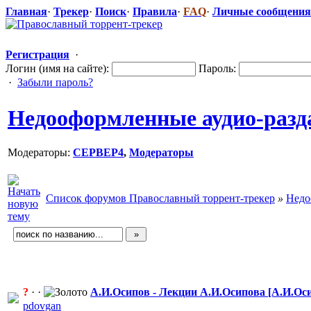
Главная
·
Трекер
·
Поиск
·
Правила
·
FAQ
·
Личные сообщения
Регистрация
·
Логин (имя на сайте):
Пароль:
·
Забыли пароль?
Недооформленные аудио-разд
Модераторы:
CEPBEP4
,
Модераторы
Список форумов Православный торрент-трекер
»
Недо
?
· ·
А.И.Осипов - Лекции А.И.Осипова [А.И.Оси
pdovgan