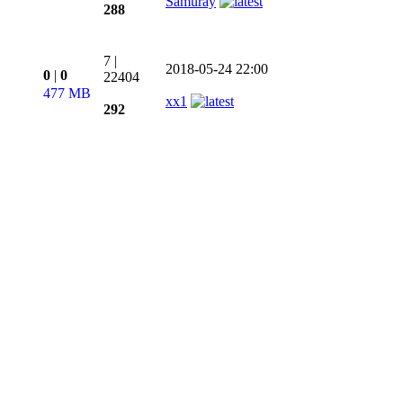
Samuray
288
7
|
2018-05-24 22:00
0
|
0
22404
477 MB
xx1
292