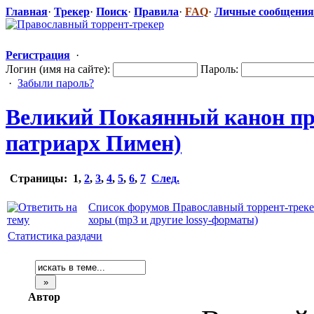
Главная
·
Трекер
·
Поиск
·
Правила
·
FAQ
·
Личные сообщения
Регистрация
·
Логин (имя на сайте):
Пароль:
·
Забыли пароль?
Великий Покаянный канон прп
патриарх Пимен)
Страницы:
1
,
2
,
3
,
4
,
5
,
6
,
7
След.
Список форумов Православный торрент-трек
хоры (mp3 и другие lossy-форматы)
Статистика раздачи
Автор