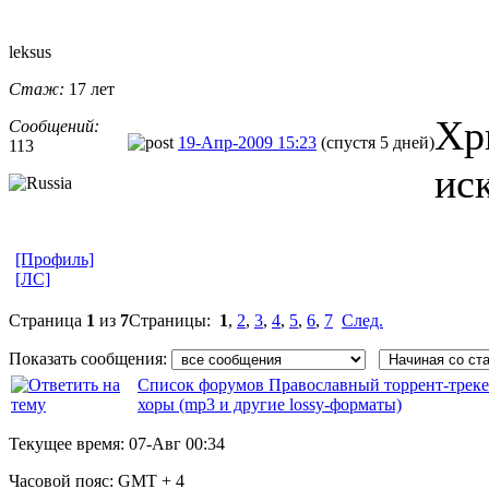
leksus
Стаж:
17 лет
Хр
Сообщений:
19-Апр-2009 15:23
(спустя 5 дней)
113
ис
[Профиль]
[ЛС]
Страница
1
из
7
Страницы:
1
,
2
,
3
,
4
,
5
,
6
,
7
След.
Показать сообщения:
Список форумов Православный торрент-трек
хоры (mp3 и другие lossy-форматы)
Текущее время:
07-Авг 00:34
Часовой пояс:
GMT + 4