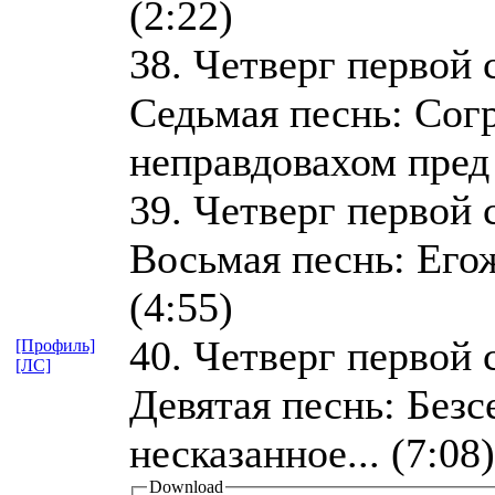
(2:22)
38. Четверг первой 
Седьмая песнь: Сог
неправдовахом пред 
39. Четверг первой 
Восьмая песнь: Егож
(4:55)
40. Четверг первой 
[Профиль]
[ЛС]
Девятая песнь: Безс
несказанное... (7:08)
Download