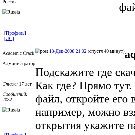
Россия
фа
[Профиль]
[ЛС]
a
13-Дек-2008 21:02
(спустя 40 минут)
Academic Crack
Администратор
Подскажите где ска
Как где? Прямо тут.
Стаж:
17 лет
Сообщений:
файл, откройте его 
2082
например, можно взя
открытия укажите па
[Профиль]