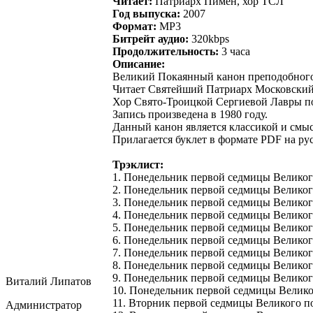
Читает:
Патриарх Пимен, хор ТСЛ
Год выпуска:
2007
Формат:
MP3
Битрейт аудио:
320kbps
Продолжительность:
3 часа
Описание:
Великий Покаянный канон преподобного
Читает Святейший Патриарх Московский 
Хор Свято-Троицкой Сергиевой Лавры п
Запись произведена в 1980 году.
Данный канон является классикой и смы
Прилагается буклет в формате PDF на рус
Трэклист:
1. Понедельник первой седмицы Великого
2. Понедельник первой седмицы Великого 
3. Понедельник первой седмицы Великого 
4. Понедельник первой седмицы Великого 
5. Понедельник первой седмицы Великого
6. Понедельник первой седмицы Великого 
7. Понедельник первой седмицы Великого 
8. Понедельник первой седмицы Великого 
9. Понедельник первой седмицы Великого 
Виталий Липатов
10. Понедельник первой седмицы Великого
11. Вторник первой седмицы Великого пос
Администратор