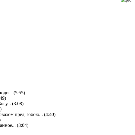
ди... (5:55)
49)
у... (3:08)
)
вахом пред Тобою... (4:40)
)
нное... (8:04)