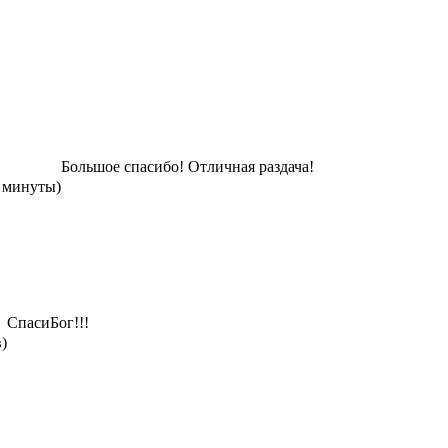
Большое спасибо! Отличная раздача!
2 минуты)
СпасиБог!!!
в)