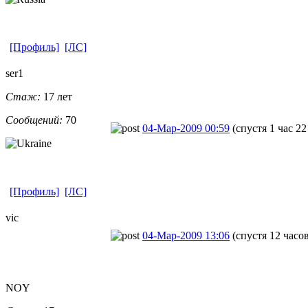
[Профиль]
[ЛС]
ser1
Стаж:
17 лет
Сообщений:
70
04-Мар-2009 00:59
(спустя 1 час 2
[Профиль]
[ЛС]
vic
04-Мар-2009 13:06
(спустя 12 часо
NOY