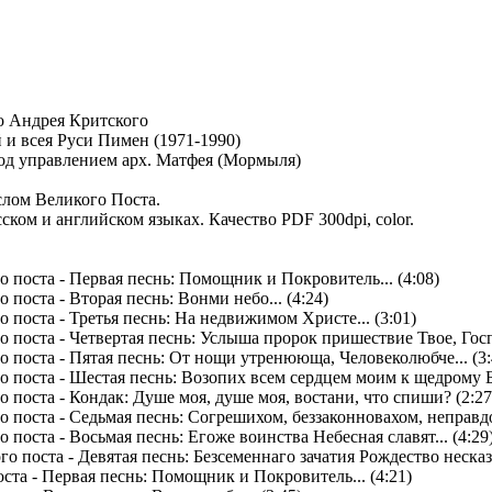
 Андрея Критского
и всея Руси Пимен (1971-1990)
од управлением арх. Матфея (Мормыля)
слом Великого Поста.
ском и английском языках. Качество PDF 300dpi, color.
 поста - Первая песнь: Помощник и Покровитель... (4:08)
поста - Вторая песнь: Вонми небо... (4:24)
поста - Третья песнь: На недвижимом Христе... (3:01)
поста - Четвертая песнь: Услыша пророк пришествие Твое, Госпо
 поста - Пятая песнь: От нощи утренююща, Человеколюбче... (3:
поста - Шестая песнь: Возопих всем сердцем моим к щедрому Бог
поста - Кондак: Душе моя, душе моя, востани, что спиши? (2:27
поста - Седьмая песнь: Согрешихом, беззаконновахом, неправдо
поста - Восьмая песнь: Егоже воинства Небесная славят... (4:29
 поста - Девятая песнь: Безсеменнаго зачатия Рождество несказа
та - Первая песнь: Помощник и Покровитель... (4:21)