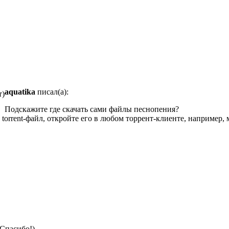
aquatika
писал(а):
т)
Подскажите где скачать сами файлы песнопения?
torrent-файл, откройте его в любом торрент-клиенте, например, 
Спасибо!)