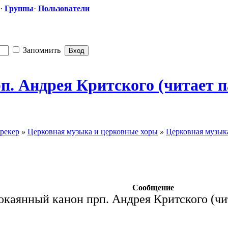
·
Группы
·
Пользователи
Запомнить
. Андрея Критского (читает 
рекер
»
Церковная музыка и церковные хоры
»
Церковная музыка
Сообщение
каянный канон прп. Андрея Критского (чи