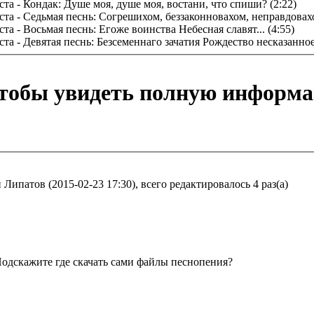
та - Кондак: Душе моя, душе моя, востани, что спиши? (2:22)
та - Седьмая песнь: Согрешихом, беззаконновахом, неправдовахо
а - Восьмая песнь: Егоже воинства Небесная славят... (4:55)
а - Девятая песнь: Безсеменнаго зачатия Рождество несказанное..
чтобы увидеть полную информ
Липатов (2015-02-23 17:30), всего редактировалось 4 раз(а)
одскажите где скачать сами файлы песнопения?