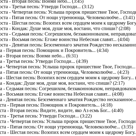
та - Вторая песнь: Вонми небо... (3:45)
а - Третья песнь: Утверди Господи... (3:12)
та - Четвертая песнь: Услыша пророк пришествие Твое, Господи.
ста - Пятая песнь: От нощи утренююща, Человеколюбче... (3:41)
та - Шестая песнь: Возопих всем сердцем моим к щедрому Богу..
та - Кондак: Душе моя, душе моя, востани, что спиши? (2:08)
та - Седьмая песнь: Согрешихом, беззаконновахом, неправдовахо
та - Восьмая песнь: Егоже воинства Небесная славят... (4:04)
та - Девятая песнь: Безсеменнаго зачатия Рождество несказанное.
 - Первая песнь: Помощник и Покровитель... (4:34)
- Вторая песнь: Вонми небо... (6:31)
- Третья песнь: Утверди Господи... (4:39)
 - Четвертая песнь: Услыша пророк пришествие Твое, Господи... 
 - Пятая песнь: От нощи утренююща, Человеколюбче... (4:23)
 - Шестая песнь: Возопих всем сердцем моим к щедрому Богу... (
 - Кондак: Душе моя, душе моя, востани, что спиши? (2:17)
 - Седьмая песнь: Согрешихом, беззаконновахом, неправдовахом 
- Восьмая песнь: Егоже воинства Небесная славят... (4:08)
- Девятая песнь: Безсеменнаго зачатия Рождество несказанное...
та - Первая песнь: Помощник и Покровитель... (4:18)
 - Вторая песнь: Видите, видите, яко Аз есмь Бог... (4:40)
а - Третья песнь: Утверди Господи... (3:22)
та - Четвертая песнь: Услыша пророк пришествие Твое, Господи..
та - Пятая песнь: От нощи утренююща, Человеколюбче... (3:35)
та - Шестая песнь: Возопих всем сердцем моим к щедрому Богу...