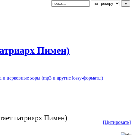
патриарх Пимен)
 и церковные хоры (mp3 и другие lossy-форматы)
тает патриарх Пимен)
[Цитировать]