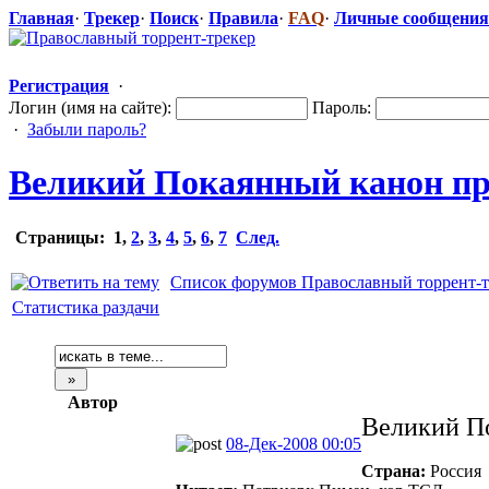
Главная
·
Трекер
·
Поиск
·
Правила
·
FAQ
·
Личные сообщения
Регистрация
·
Логин (имя на сайте):
Пароль:
·
Забыли пароль?
Великий Покаянный канон прп
Страницы:
1
,
2
,
3
,
4
,
5
,
6
,
7
След.
Список форумов Православный торрент-т
Статистика раздачи
Автор
Великий По
08-Дек-2008 00:05
Страна:
Россия