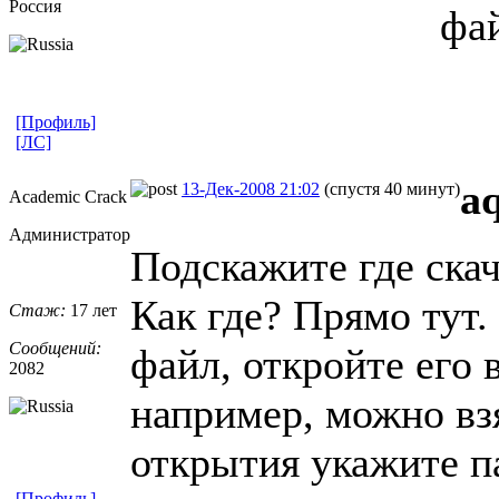
Россия
фа
[Профиль]
[ЛС]
a
13-Дек-2008 21:02
(спустя 40 минут)
Academic Crack
Администратор
Подскажите где ска
Как где? Прямо тут.
Стаж:
17 лет
Сообщений:
файл, откройте его 
2082
например, можно взя
открытия укажите па
[Профиль]