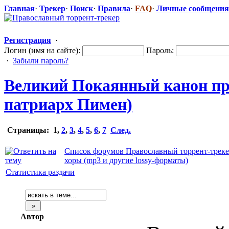
Главная
·
Трекер
·
Поиск
·
Правила
·
FAQ
·
Личные сообщения
Регистрация
·
Логин (имя на сайте):
Пароль:
·
Забыли пароль?
Великий Покаянный канон прп
патриарх Пимен)
Страницы:
1
,
2
,
3
,
4
,
5
,
6
,
7
След.
Список форумов Православный торрент-трек
хоры (mp3 и другие lossy-форматы)
Статистика раздачи
Автор