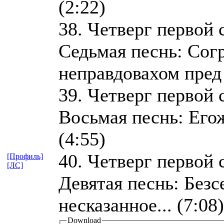
(2:22)
38. Четверг первой 
Седьмая песнь: Сог
неправдовахом пред 
39. Четверг первой 
Восьмая песнь: Егож
(4:55)
40. Четверг первой 
[Профиль]
[ЛС]
Девятая песнь: Безс
несказанное... (7:08)
Download