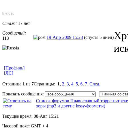
leksus
Стаж:
17 лет
Хр
Сообщений:
19-Апр-2009 15:23
(спустя 5 дней)
113
ис
[Профиль]
[ЛС]
Страница
1
из
7
Страницы:
1
,
2
,
3
,
4
,
5
,
6
,
7
След.
Показать сообщения:
Список форумов Православный торрент-трек
хоры (mp3 и другие lossy-форматы)
Текущее время:
08-Авг 15:21
Часовой пояс:
GMT + 4