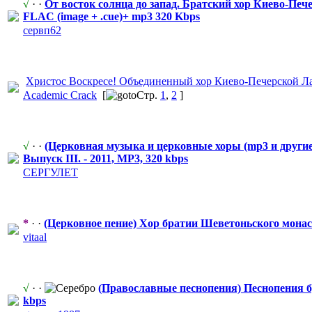
√
· ·
От восток солнца до запад. Братский хор Киево-Печ
FLAC (image + .cue)+ mp3 320 Kbps
сервп62
Христос Воскресе! Объединенный
​ хор Киево-Печерс
​кой 
Academic Crack
[
Стр.
1
,
2
]
√
· ·
(Церковная музыка и церковные хоры (mp3 и другие
Выпуск III. - 2011, MP3, 320 kbps
СЕРГУЛЕТ
*
· ·
(Церковное пение) Хор братии Шеветоньског
​о мона
vitaal
√
· ·
(Православные
​ песнопения) Песнопения
kbps