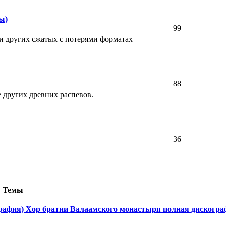
ы)
99
и других сжатых с потерями форматах
88
 других древних распевов.
36
Темы
рафия) Хор братии Валаамского монастыря полная дискогра