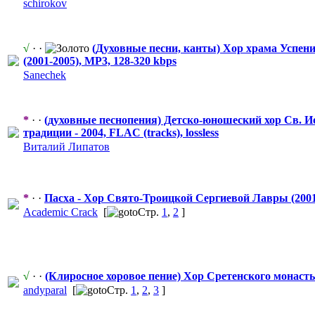
schirokov
√
· ·
(Духовные песни, канты) Хор храма Успени
(2001-2005), MP3, 128-320 kbps
Sanechek
*
· ·
(духовные песнопения) Детско-юноше
​ский хор Св.
традиции - 2004, FLAC (tracks), lossless
Виталий Липатов
*
· ·
Пасха - Хор Свято-Троицк
​ой Сергиевой Лавры (2001
Academic Crack
[
Стр.
1
,
2
]
√
· ·
(Клиросное хоровое пение) Хор Сретенского монасты
andyparal
[
Стр.
1
,
2
,
3
]