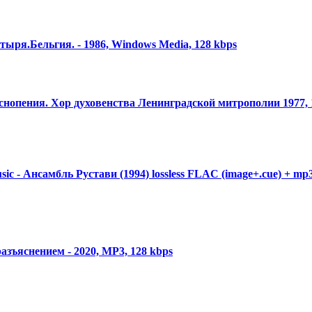
стыря.Бе
​льгия. - 1986, Windows Media, 128 kbps
еснопения. Хор духовенства Ленинградско
​й митрополии 1977,
usic - Ансамбль Рустави (1994) lossless FLAC (image+.cue) + mp
разъяснением
​ - 2020, MP3, 128 kbps