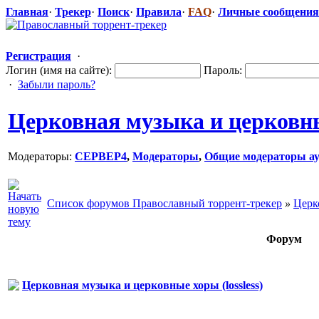
Главная
·
Трекер
·
Поиск
·
Правила
·
FAQ
·
Личные сообщения
Регистрация
·
Логин (имя на сайте):
Пароль:
·
Забыли пароль?
Церковная музыка и церковн
Модераторы:
CEPBEP4
,
Модераторы
,
Общие модераторы ау
Список форумов Православный торрент-трекер
»
Церк
Форум
Церковная музыка и церковные хоры (lossless)