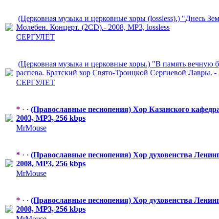
(Церковная музыка и церковные хоры (lossless).) "Днесь Зе
Молебен. Концерт. (2CD).- 2008, MP3, lossless
СЕРГУЛЕТ
(Церковная музыка и церковные хоры.) "В память вечную б
распева. Братский хор Свято-Троицк
​ой Сергиевой Лавры. -
СЕРГУЛЕТ
*
· ·
(Православные
​ песнопения) Хор Казанского кафедр
2003, MP3, 256 kbps
MrMouse
*
· ·
(Православные
​ песнопения) Хор духовенства Ленин
2008, MP3, 256 kbps
MrMouse
*
· ·
(Православные
​ песнопения) Хор духовенства Ленин
2008, MP3, 256 kbps
MrMouse