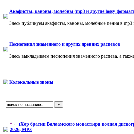
Акафисты, каноны, молебны (mp3 и другие lossy-формат
Здесь публикуем акафисты, каноны, молебные пения в mp3 
Песнопения знаменного и других древних распевов
Здесь выкладываем песнопения знаменного распева, а также
Колокольные звоны
*
· ·
(Хор братии Валаамского монастыря полная диског
2026, MP3