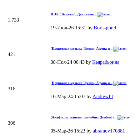
ИПК "Валаам". Духовные...
1,733
19-Июл-26 15:31 by
Boris-gorel
(Церковная музыка Греции, Афона и...
421
08-Ноя-24 00:43 by
Кьярабьонда
(Церковная музыка Греции, Афона и...
316
16-Мар-24 15:07 by
AndrewIll
(Акафисты, каноны, молебны (lossless))...
306
05-Мар-26 15:23 by
abramov170881