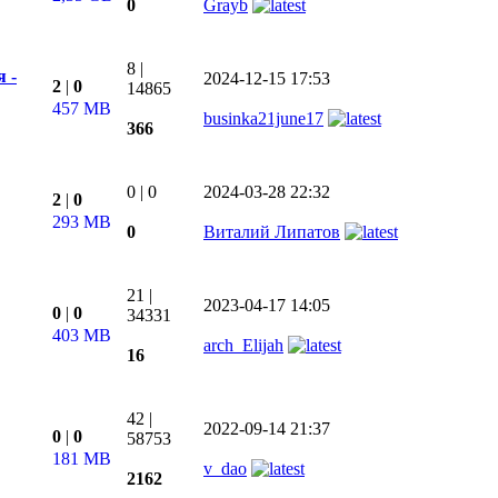
0
Grayb
8
|
 -
2024-12-15 17:53
2
|
0
14865
457 MB
businka21june17
366
0
|
0
2024-03-28 22:32
2
|
0
293 MB
0
Виталий Липатов
21
|
2023-04-17 14:05
0
|
0
34331
403 MB
arch_Elijah
16
42
|
2022-09-14 21:37
0
|
0
58753
181 MB
v_dao
2162