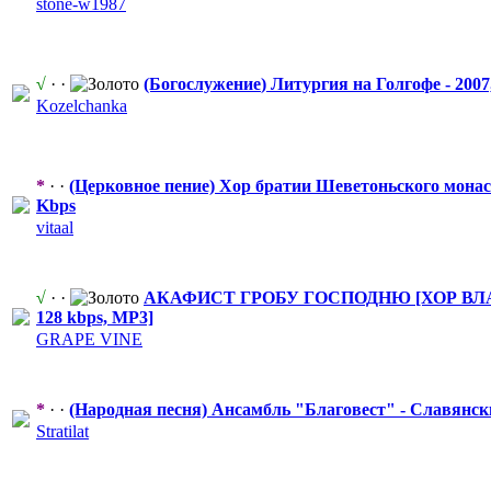
stone-w1987
√
· ·
(Богослужение
​) Литургия на Голгофе - 200
Kozelchanka
*
· ·
(Церковное пение) Хор братии Шеветоньског
​о мона
Kbps
vitaal
√
· ·
АКАФИСТ ГРОБУ ГОСПОДНЮ [ХОР ВЛА
128 kbps, MP3]
GRAPE VINE
*
· ·
(Народная песня) Ансамбль "Благове
​ст" - Славянск
Stratilat