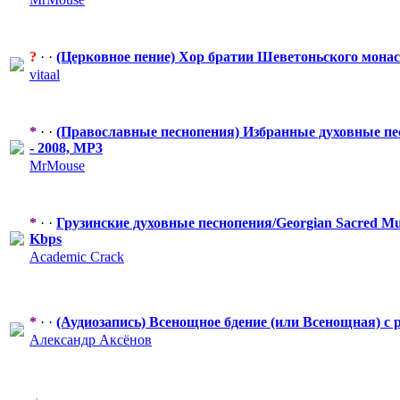
?
· ·
(Церковное пение) Хор братии Шеветоньског
​о мона
vitaal
*
· ·
(Православные
​ песнопения) Избранные духовные п
- 2008, MP3
MrMouse
*
· ·
Грузинские духовные песнопения/G
​eorgian Sacred M
Kbps
Academic Crack
*
· ·
(Аудиозапись) Всенощное бдение (или Всенощная) с 
Александр Аксёнов