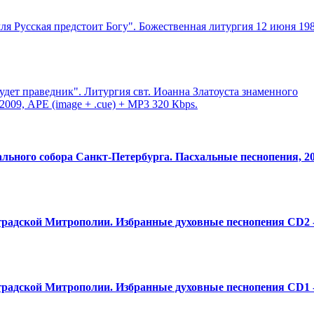
мля Русская предстоит Богу". Божественная
​ литургия 12 июня 198
удет праведник". Литургия свт. Иоанна Златоуста знаменного
 2009, APE (image + .cue) + MP3 320 Кbps.
альног
​о собора Санкт-Петерб
​урга. Пасхальные песнопения, 20
градско
​й Митрополии. Избранные духовные песнопения CD2 
градско
​й Митрополии. Избранные духовные песнопения CD1 