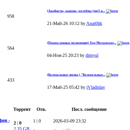
(Акафисты, каноны, молебны (mp3 и...
958
21-Май-26 10:12 by
Anat0lik
(Православные песнопения) Хор Московског...
564
04-Ноя-25 20:23 by
dimyul
(Колокольные звоны.) "Колокольные...
433
17-Май-25 05:42 by
iVladislav
Торрент
Отв.
Посл. сообщение
фия -
1
|
0
2026-03-09 23:32
2
|
0
2,35 GB