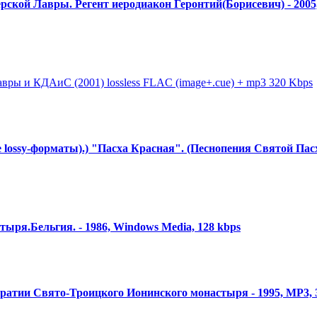
ерс
​кой Лавры. Регент иеродиакон Геронтий(Борисевич) - 2005
Лавры и КДАиС (2001) lossless FLAC (image+.cue) + mp3 320 Kbps
 lossy-формат
​ы).) "Пасха Красная". (Песнопения Святой Пас
стыря.Бе
​льгия. - 1986, Windows Media, 128 kbps
 братии Свято-Троицк
​ого Ионинского монастыря - 1995, MP3, 