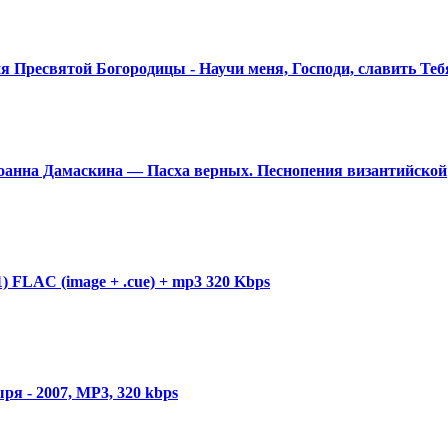
я Пресвятой Богородицы - Научи меня, Господи, славить Тебя
 Иоанна Дамаскина — Пасха верных. Песнопения византийской
) FLAC (image + .cue) + mp3 320 Kbps
ря - 2007, MP3, 320 kbps