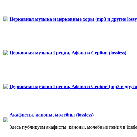
Церковная музыка и церковные хоры (mp3 и другие loss
Церковная музыка Греции, Афона и Сербии (lossless)
Церковная музыка Греции, Афона и Сербии (mp3 и други
Акафисты, каноны, молебны (lossless)
Здесь публикуем акафисты, каноны, молебные пения в lossl