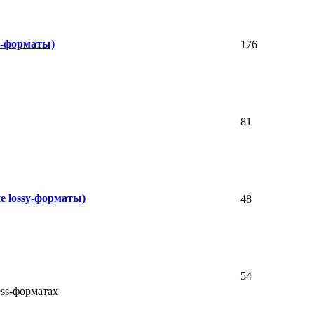
y-форматы)
176
81
е lossy-форматы)
48
54
ess-форматах