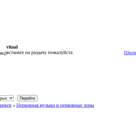
vitaal
встаньте на раздачу пожалуйста
[Цити
сяц)
рекер
»
Церковная музыка и церковные хоры