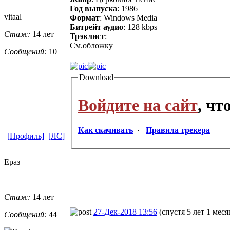
Год выпуска
: 1986
vitaal
Формат
: Windows Media
Битрейт аудио
: 128 kbps
Стаж:
14 лет
Трэклист
:
См.обложку
Сообщений:
10
Download
Войдите на сайт
, ч
Как скачивать
·
Правила трекера
[Профиль]
[ЛС]
Ераз
Стаж:
14 лет
27-Дек-2018 13:56
(спустя 5 лет 1 меся
Сообщений:
44