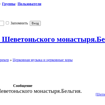
·
Группы
·
Пользователи
Запомнить
и Шеветоньског
​о монастыря.Бе
рекер
»
Церковная музыка и церковные хоры
Сообщение
еветоньского монастыря.Бельгия.
[Цити