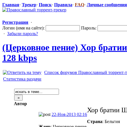
Главная
·
Трекер
·
Поиск
·
Правила
·
FAQ
·
Личные сообщения
Регистрация
·
Логин (имя на сайте):
Пароль:
·
Забыли пароль?
(Церковное пение) Хор брати
128 kbps
Список форумов Православный торрент-т
Статистика раздачи
Автор
Хор братии Ш
22-Ноя-2013 02:16
Страна
: Бельгия
Жанр
: Церковное пение