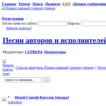
Главная
·
Трекер
·
Поиск
·
Правила
·
FAQ
·
Личные сообщения
Регистрация
·
Логин (имя на сайте):
Пароль:
·
Забыли пароль?
Песни авторов и исполнителе
Модераторы:
CEPBEP4
,
Модераторы
Список форумов Православный торрент-трекер
»
Песн
*
· ·
Иерей Сергий Киселев [гитара]
schirokov