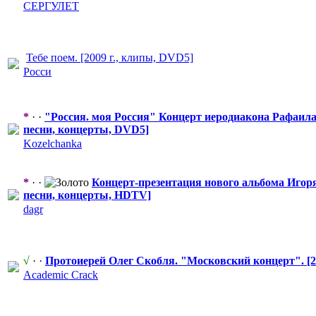
СЕРГУЛЕТ
Тебе поем. [2009 г., клипы, DVD5]
Росси
*
· ·
"Россия.
​ моя Россия" Концерт иеродиакона Рафаи
песни, концерты, DVD5]
Kozelchanka
*
· ·
Концерт-през
​ентация нового альбома Иго
песни, концерты, HDTV]
dagr
√
· ·
Протоиерей Олег Скобля. "Московс
​кий концерт". [
Academic Crack