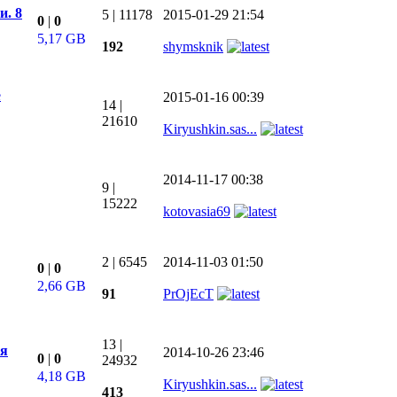
и. 8
5
|
11178
2015-01-29 21:54
0
|
0
5,17 GB
192
shymsknik
е
2015-01-16 00:39
14
|
21610
Kiryushkin.sas...
2014-11-17 00:38
9
|
15222
kotovasia69
2
|
6545
2014-11-03 01:50
0
|
0
2,66 GB
91
PrOjEcT
13
|
ая
2014-10-26 23:46
0
|
0
24932
4,18 GB
Kiryushkin.sas...
413