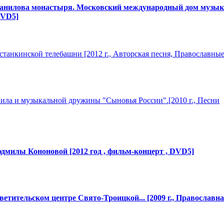
анилова монастыря. Московский международны
​й дом музык
 DVD5]
Останкинской
​ телебашни [2012 г., Авторская песня, Православны
афаила и музыкальной дружины "Сыновья
​ России".[2010 г., Песни
дмилы Кононовой [2012 год , фильм-концер
​т , DVD5]
​ветительском
​ центре Свято-Троицк
​ой... [2009 г., Православн