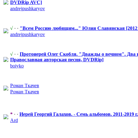
DVDRip AVC]
andrejpushka
​ryov
√
· ·
"Всем Россию любящим..." Юлия Славянская [2012 г
andrejpushka
​ryov
√
· ·
Протоиерей Олег Скобля. "Дважды о вечном". Два 
Православная
​ авторская песня, DVDRip]
boiyko
Роман Ткачев
Роман Ткачев
*
· ·
Иерей Георгий Галахов. - Семь альбомов. 2011-2019 
Ard