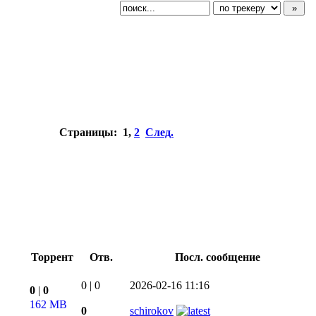
Страницы:
1
,
2
След.
Торрент
Отв.
Посл. сообщение
0
|
0
2026-02-16 11:16
0
|
0
162 MB
0
schirokov