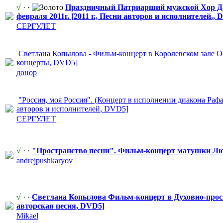
√
· ·
Праздничный Патриарший мужской Хор Д
февраля 2011г. [2011 г., Песни авторов и исполнителей
​.,
СЕРГУЛЕТ
Светлана Копылова - Фильм-концер
​т в Королевском зале 
концерты, DVD5]
донор
"Россия,
​ моя Россия". (Концерт в исполнении диакона Р
авторов и исполнителей
​, DVD5]
СЕРГУЛЕТ
√
· ·
"Простра
​нство песни". Фильм-концер
​т матушки Лю
andrejpushka
​ryov
√
· ·
Светлана Копылова Фильм-концер
​т в Духовно-прос
авторская песня, DVD5]
Mikael