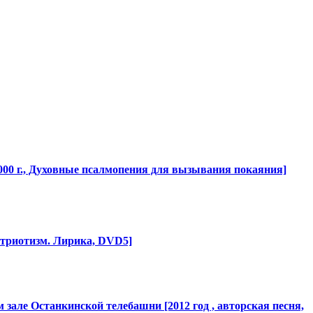
00 г., Духовные псалмопения для вызывания покаяния]
атриотизм. Лирика, DVD5]
ом зале Останкинской
​ телебашни [2012 год , авторская песня,