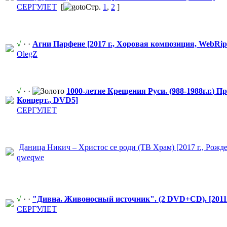
СЕРГУЛЕТ
[
Стр.
1
,
2
]
√
· ·
Агни Парфене [2017 г., Хоровая композиция, WebRip
OlegZ
√
· ·
1000-летие Крещения Руси. (988-1988г.г.
​) П
Концерт., DVD5]
СЕРГУЛЕТ
Даница Никич – Христос се роди (ТВ Храм) [2017 г., Рожд
qweqwe
√
· ·
"Дивна. Живоносный источник". (2 DVD+CD). [2011 
СЕРГУЛЕТ