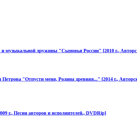
ла и музыкальной дружины "Сыновья
​ России" [2010 г., Автор
ря Петрова "Отпусти
​ меня, Родина древняя..." [2014 г., Авторс
2009 г., Песни авторов и исполнителей
​., DVDRip]