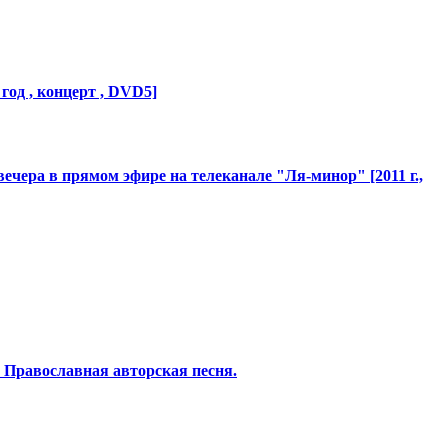
од , концерт , DVD5]
вечера в прямом эфире на телеканале "Ля-мино
​р" [2011 г.,
г. Православная
​ авторская песня.