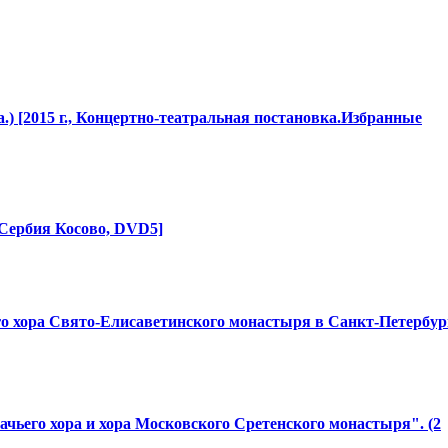
 [2015 г., Концертно-те
​атральная постановка.И
​збранные
 Сербия Косово, DVD5]
го
​ хора Свято-Елисав
​етинского монастыря в Санкт-Петерб
​у
ачьего хора и хора Московского Сретенского монастыря". (2