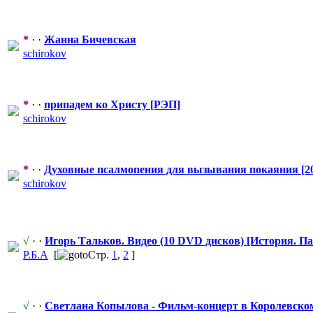
*
· ·
Жанна Бичевская
schirokov
*
· ·
припадем ко Христу [РЭП]
schirokov
*
· ·
Духовные псалмопения для вызывания покаяния [20
schirokov
√
· ·
Игорь Тальков. Видео (10 DVD дисков) [История. П
Р.Б.А
[
Стр.
1
,
2
]
√
· ·
Светлана Копылова - Фильм-концер
​т в Королевск