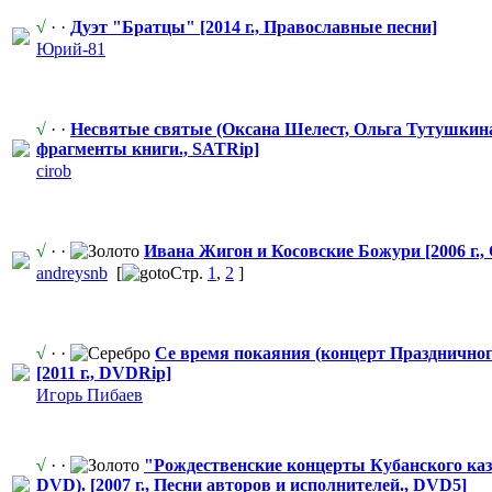
√
· ·
Дуэт "Братцы" [2014 г., Православные
​ песни]
Юрий-81
√
· ·
Несвятые святые (Оксана Шелест, Ольга Тутушкина.)
фрагменты книги., SATRip]
cirob
√
· ·
Ивана Жигон и Косовские Божури [2006 г.,
andreysnb
[
Стр.
1
,
2
]
√
· ·
Се время покаяния (концерт Празднично
[2011 г., DVDRip]
Игорь Пибаев
√
· ·
"Рождест
​венские концерты Кубанского каз
DVD). [2007 г., Песни авторов и исполнителей
​., DVD5]