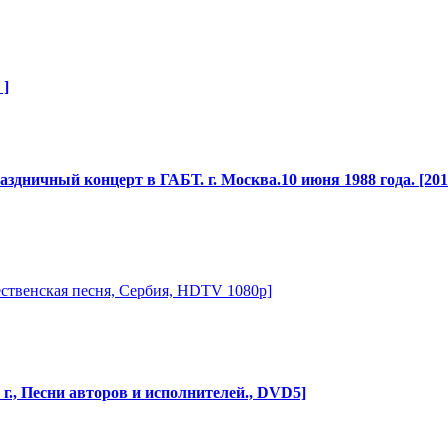
 ]
раздничный концерт в ГАБТ. г. Москва.10 июня 1988 года. [2011
ественск
​ая песня, Сербия, HDTV 1080p]
г., Песни авторов и исполнителей
​., DVD5]