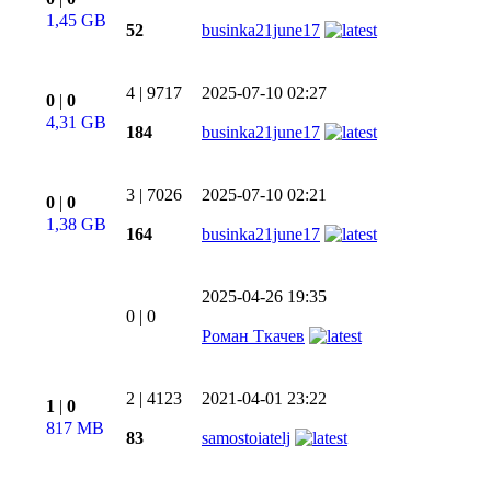
1,45 GB
52
businka21june17
4
|
9717
2025-07-10 02:27
0
|
0
4,31 GB
184
businka21june17
3
|
7026
2025-07-10 02:21
0
|
0
1,38 GB
164
businka21june17
2025-04-26 19:35
0
|
0
Роман Ткачев
2
|
4123
2021-04-01 23:22
1
|
0
817 MB
83
samostoiatelj