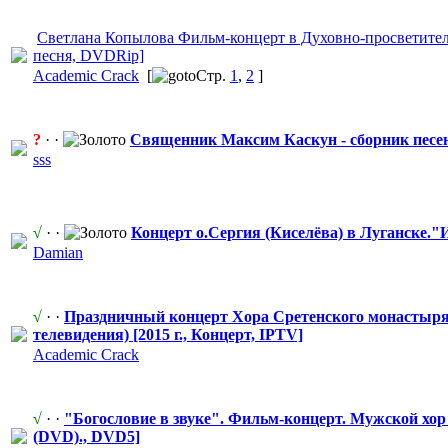
Светлана Копылова Фильм-концер
​т в Духовно-прос
​ветите
песня, DVDRip]
Academic Crack
[
Стр.
1
,
2
]
?
· ·
Священник Максим Каскун - сборник песен 
sss
√
· ·
Концерт о.Сергия (Киселёва) в Луганске."
Damian
√
· ·
Праздничный концерт Хора Сретенского монастыря
телевидения) [2015 г., Концерт, IPTV]
Academic Crack
√
· ·
"Богосло
​вие в звуке". Фильм-концер
​т. Мужской хо
(DVD)., DVD5]