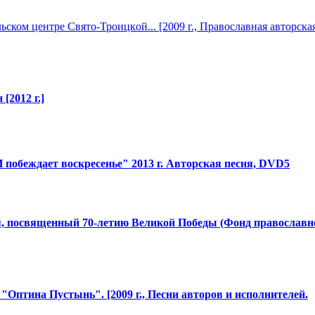
льском
​ центре Свято-Троицк
​ой... [2009 г., Православная
​ авторска
[2012 г.]
И побеждает воскресенье" 2013 г. Авторская песня, DVD5
, посвященный 70-летию Великой Победы (Фонд православн
р "Оптина Пустынь". [2009 г., Песни авторов и исполнителей
​.