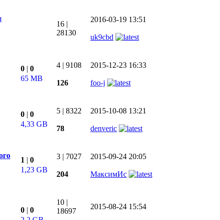
я
2016-03-19 13:51
16
|
28130
uk9cbd
4
|
9108
2015-12-23 16:33
0
|
0
65 MB
126
foo-j
5
|
8322
2015-10-08 13:21
0
|
0
4,33 GB
78
denveric
ог
​о
3
|
7027
2015-09-24 20:05
1
|
0
1,23 GB
204
МаксимИс
10
|
2015-08-24 15:54
0
|
0
18697
2,2 GB