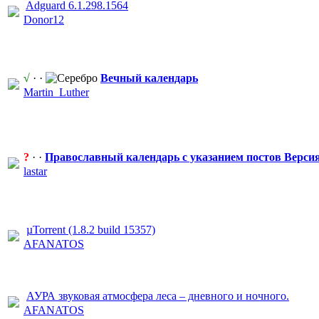
Adguard 6.1.298.1564
Donor12
√
· ·
Вечный календарь
Martin_Luthe
​r
?
· ·
Православный
​ календарь с указанием постов Версия
lastar
µTorrent (1.8.2 build 15357)
AFANATOS
АУРА звуковая атмосфера леса – дневного и ночного.
AFANATOS