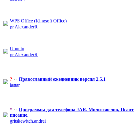
WPS Office (Kingsoft Office)
pr.Alexander
​R
Ubuntu
pr.Alexander
​R
?
· ·
Православный
​ ежедневник версия 2.5.1
lastar
*
· ·
Программы для телефона JAR. Молитвослов,
​ Псал
писание.
gritskewitch
​.andrei