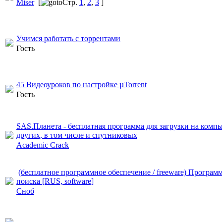
Miser
[
Стр.
1
,
2
,
3
]
Учимся работать с торрентами
Гость
45 Видеоуроков по настройке µTorrent
Гость
SAS.Планета - бесплатная программа для загрузки на компь
других, в том числе и спутниковых
Academic Crack
(бесплатное программное обеспечение / freeware) Програм
поиска [RUS, software]
Сноб