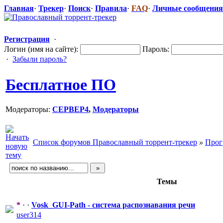
Главная
·
Трекер
·
Поиск
·
Правила
·
FAQ
·
Личные сообщения
Регистрация
·
Логин (имя на сайте):
Пароль:
·
Забыли пароль?
Бесплатное ПО
Модераторы:
CEPBEP4
,
Модераторы
Список форумов Православный торрент-трекер
»
Прог
Темы
*
· ·
Vosk_GUI-Pat
​h - система распознавани
​я речи
user314