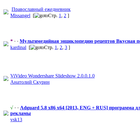
Православный
​ ежедневник
Missangel
[
Стр.
1
,
2
]
*
· ·
Мультимедийн
​ая энциклопедию
​ рецептов Вкусная 
kardinal
[
Стр.
1
,
2
,
3
]
ViVideo Wondershare Slideshow 2.0.0.1.0
Анатолий Скурин
√
· ·
Adguard 5.8 x86 x64 [2013, ENG + RUS] программа д
рекламы
vsk13