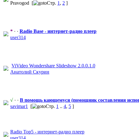
Pravogod
[
Стр.
1
,
2
]
*
· ·
Radio Base - интернет-рад
​ио плеер
user314
ViVideo Wondershare Slideshow 2.0.0.1.0
Анатолий Скурин
√
· ·
В помощь кающемуся (помощник составления испов
savimar1
[
Стр.
1
..
4
,
5
]
Radio Top5 - интернет-рад
​ио плеер
user314