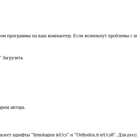
гом программы на ваш компьютер. Если возникнут проблемы с шри
 Загрузить
арим автора.
ует шрифты "Irmologion ieUcs" и "Orthodox.tt ieUcs8". Для русск