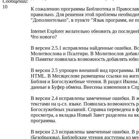
Сообщений:
10
К сожалению программы Библиотека и Православ
правильно. Для решения этой проблемы необходим
"Дополнительно", в пункте "Язык программ, не 
Internet Explorer желательно обновить до последне
Что нового?
В версии 2.5.1 исправлены найденные ошибки. В
Молитвослова и Псалтири. В Молитвослов добавл
В Памятке появилась возможность добавлять юбил
В версии 2.5 упрощен внешний вид программы. И
HTML. В Месяцеслове размещены ссылки на жития
Библия и Богослужебные чтения. В раздел Иконы 
данные в Буфер обмена. Внесены изменения в Спр
В версии 2.4 исправлены замеченные ошибки. В 
текстами на ц-сл. языке. Появилась возможность
Богослужебных указаний. Справка переведена в 
просмотра, а вкладка Новый Завет разделена на 
программы.
В версии 2.3 исправлены замеченные ошибки. В р
(Безобразова). Библейские чтения доступны из м