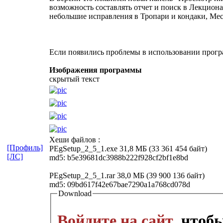
возможность составлять отчет и поиск в Лекцио
небольшие исправления в Тропари и кондаки, Ме
Если появились проблемы в использовании програ
Изображения программы
скрытый текст
Хеши файлов :
[Профиль]
PEgSetup_2_5_1.exe 31,8 МБ (33 361 454 байт)
[ЛС]
md5: b5e39681dc3988b222f928cf2bf1e8bd
PEgSetup_2_5_1.rar 38,0 МБ (39 900 136 байт)
md5: 09bd617f42e67bae7290a1a768cd078d
Download
Войдите на сайт
, чтоб