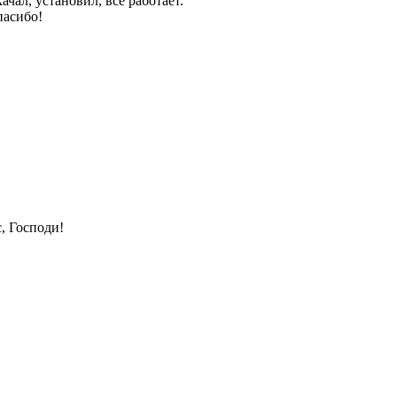
ачал, установил, все работает.
асибо!
, Господи!