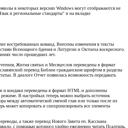
мволы в некоторых версиях Windows могут отображаются не
Язык и региональные стандарты" и на вкладке
лее востребованных команд. Внесены изменения в тексты
кстами Всенощного бдения и Литургии и Октоиха воскресного.
аниях число прошедших лет.
чтения, Жития святых и Месяцеслов переведены в формат
ославянский перевод Библии гражданским шрифтом в разделы
татьи. В диалоге Отчет появилась возможность передавать
ри и кондаки переведены в формат HTML и дополнены
м режиме. В настройках теперь можно выбрать источник
а между автоматической сменой глав или только после их
ерь может копировать и синхронизировать все элементы
реводы, а также перевод Нового Завета еп. Кассиана
авило, с помощью которого удобно ежедневно читать Псалтирь,