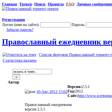
Главная
·
Трекер
·
Поиск
·
Правила
·
FAQ
·
Личные сообщения
Регистрация
·
Логин (имя на сайте):
Пароль:
·
Забыли пароль?
Православный
​ ежедневник ве
Список форумов Православный торрент-т
Статистика раздачи
Автор
Версия:
2.5.1
Год:
2012
10-Авг-2012 15:02
Сайт:
http://www.wertograd
Православный ежедневник
версия 2.5.1