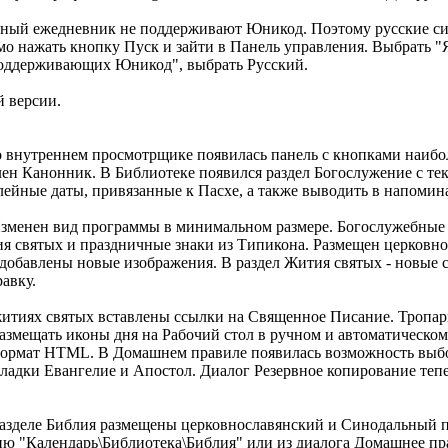
ный ежедневник не поддерживают Юникод. Поэтому русские си
о нажать кнопку Пуск и зайти в Панель управления. Выбрать "
поддерживающих Юникод", выбрать Русский.
й версии.
о внутреннем просмотрщике появилась панель с кнопками наибо
ен Канонник. В Библиотеке появился раздел Богослужение с те
ейные даты, привязанные к Пасхе, а также выводить в напомин
зменен вид программы в минимальном размере. Богослужебные 
 святых и праздничные знаки из Типикона. Размещен церковн
добавлены новые изображения. В раздел Жития святых - новые с
авку.
житиях святых вставлены ссылки на Священное Писание. Тропа
 размещать иконы дня на Рабочий стол в ручном и автоматическо
формат HTML. В Домашнем правиле появилась возможность выбор
вкладки Евангелие и Апостол. Диалог Резервное копирование теп
азделе Библия размещены церковнославянский и Синодальный пе
еню "Календарь\Библиотека\Библия" или из диалога Домашнее пр