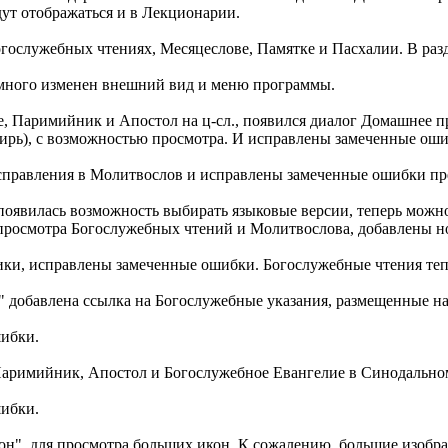
дут отображаться и в Лекционарии.
гослужебных чтениях, Месяцеслове, Памятке и Пасхалии. В раз
емного изменен внешний вид и меню программы.
, Паримийник и Апостол на ц-сл., появился диалог Домашнее п
тирь), с возможностью просмотра. И исправлены замеченные оши
исправления в Молитвослов и исправлены замеченные ошибки п
 появилась возможность выбирать языковые версии, теперь можн
 просмотра Богослужебных чтений и Молитвослова, добавлены 
ики, исправлены замеченные ошибки. Богослужебные чтения теп
я" добавлена ссылка на Богослужебные указания, размещенные на
шибки.
Паримийник, Апостол и Богослужебное Евангелие в Синодально
шибки.
кон", для просмотра больших икон. К сожалению, большие изоб