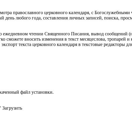
отра православного церковного календаря, с Богослужебными ч
й день любого года, составления личных записей, поиска, про
о ежедневном чтении Священного Писания, вывод сообщений (
гко сможете вносить изменения в текст месяцеслова, тропарей и 
 экспорт текста церковного календаря в текстовые редакторы д
скаченный файл установки.
 Загрузить