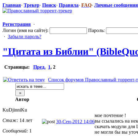
Главная
·
Трекер
·
Поиск
·
Правила
·
FAQ
·
Личные сообщения
Регистрация
·
Логин (имя на сайте):
Пароль:
·
Забыли пароль?
"Цитата из Библии" (BibleQuot
Страницы:
Пред.
1
,
2
Список форумов Православный торрент-т
Автор
KuDjinniKu
мое почтение !
Стаж:
14 лет
вы ссылались на н
30-Сен-2012 14:06
скачать модули дл
Сообщений:
1
не могли бы вы уточ