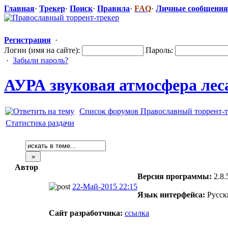
Главная
·
Трекер
·
Поиск
·
Правила
·
FAQ
·
Личные сообщения
Регистрация
·
Логин (имя на сайте):
Пароль:
·
Забыли пароль?
АУРА звуковая атмосфера леса
Список форумов Православный торрент-т
Статистика раздачи
Автор
Версия программы:
2.8.
22-Май-2015 22:15
Язык интерфейса:
Русск
Сайт разработчика:
ссылка