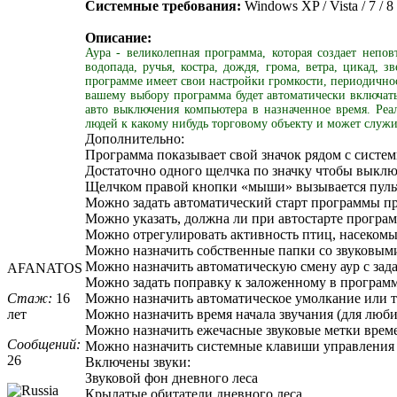
Системные требования:
Windows XP / Vista / 7 / 8 
Описание:
Аура - великолепная программа, которая создает непо
водопада, ручья, костра, дождя, грома, ветра, цикад,
программе имеет свои настройки громкости, периодичнос
вашему выбору программа будет автоматически включать
авто выключения компьютера в назначенное время. Реа
людей к какому нибудь торговому объекту и может служ
Дополнительно:
Программа показывает свой значок рядом с систе
Достаточно одного щелчка по значку чтобы выклю
Щелчком правой кнопки «мыши» вызывается пуль
Можно задать автоматический старт программы п
Можно указать, должна ли при автостарте програм
Можно отрегулировать активность птиц, насекомых, 
Можно назначить собственные папки со звуковыми
Можно назначить автоматическую смену аур с зада
AFANATOS
Можно задать поправку к заложенному в программ
Стаж:
16
Можно назначить автоматическое умолкание или т
лет
Можно назначить время начала звучания (для люби
Можно назначить ежечасные звуковые метки време
Сообщений:
Можно назначить системные клавиши управления 
26
Включены звуки:
Звуковой фон дневного леса
Крылатые обитатели дневного леса