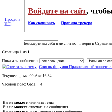
Войдите на сайт
, чтоб
[Профиль]
Как скачивать
·
Правила трекера
[ЛС]
_________________
Безсмертным себя я не считаю - я верю в Страшны
Страница
1
из
1
Показать сообщения:
Список форумов Православный торрент-т
Текущее время:
09-Авг 16:34
Часовой пояс:
GMT + 4
Вы
не можете
начинать темы
Вы
не можете
отвечать на сообщения
Вы
не можете
редактировать свои сообщения