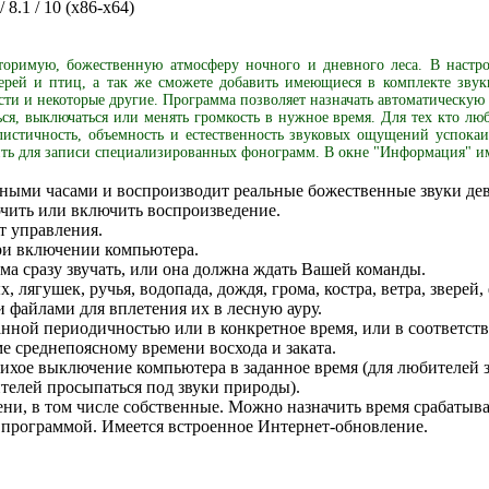
/ 8.1 / 10 (x86-x64)
вторимую, божественную атмосферу ночного и дневного леса. В настр
 зверей и птиц, а так же сможете добавить имеющиеся в комплекте зв
ти и некоторые другие. Программа позволяет назначать автоматическую 
ся, выключаться или менять громкость в нужное время. Для тех кто л
листичность, объемность и естественность звуковых ощущений успока
ить для записи специализированных фонограмм. В окне "Информация" и
мными часами и воспроизводит реальные божественные звуки дев
чить или включить воспроизведение.
т управления.
ри включении компьютера.
ма сразу звучать, или она должна ждать Вашей команды.
лягушек, ручья, водопада, дождя, грома, костра, ветра, зверей,
 файлами для вплетения их в лесную ауру.
нной периодичностью или в конкретное время, или в соответств
е среднепоясному времени восхода и заката.
ихое выключение компьютера в заданное время (для любителей з
телей просыпаться под звуки природы).
ни, в том числе собственные. Можно назначить время срабатыва
программой. Имеется встроенное Интернет-обновление.