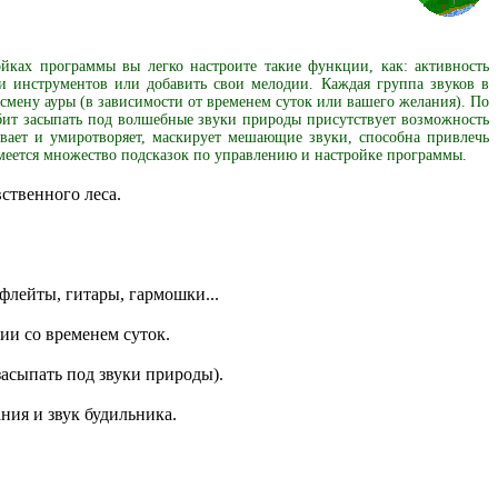
ойках программы вы легко настроите такие функции, как: активность
уки инструментов или добавить свои мелодии. Каждая группа звуков в
смену ауры (в зависимости от временем суток или вашего желания). По
юбит засыпать под волшебные звуки природы присутствует возможность
ивает и умиротворяет, маскирует мешающие звуки, способна привлечь
меется множество подсказок по управлению и настройке программы.
ственного леса.
 флейты, гитары, гармошки...
ии со временем суток.
асыпать под звуки природы).
ния и звук будильника.