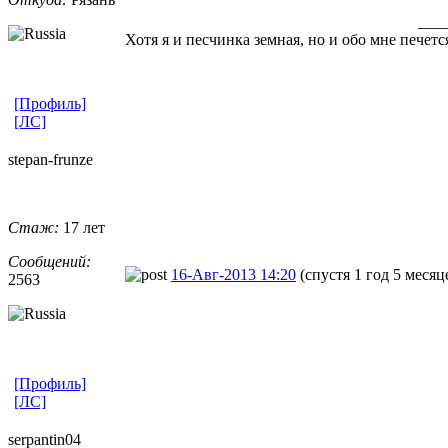
___
Хотя я и песчинка земная, но и обо мне печет
[Профиль]
[ЛС]
stepan-frunz
​e
Стаж:
17 лет
Сообщений:
16-Авг-2013 14:20
(спустя 1 год 5 месяц
2563
[Профиль]
[ЛС]
serpantin04