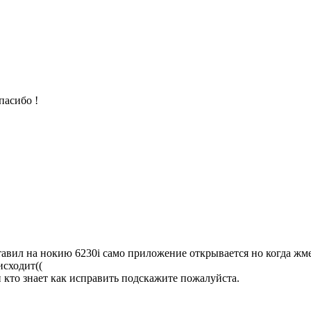
пасибо !
тавил на нокию 6230i само приложение открывается но когда жме
исходит((
и кто знает как исправить подскажите пожалуйста.