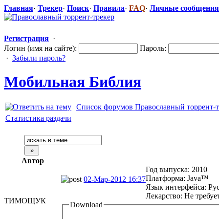
Главная
·
Трекер
·
Поиск
·
Правила
·
FAQ
·
Личные сообщения
Регистрация
·
Логин (имя на сайте):
Пароль:
·
Забыли пароль?
Мобильная Библия
Список форумов Православный торрент-т
Статистика раздачи
Автор
Год выпуска: 2010
Платформа: Java™
02-Мар-2012 16:37
Язык интерфейса: Ру
Лекарство: Не требуе
ТИМОЩУК
Download