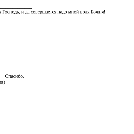
______________
ся Господь, и да совершается надо мной воля Божия!
Спасибо.
ев)