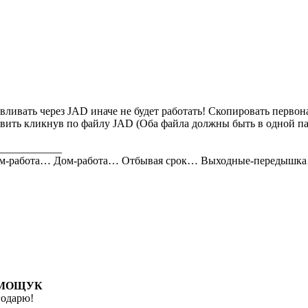
вливать через JAD иначе не будет работать! Скопировать первон
вить кликнув по файлу JAD (Оба файла должны быть в одной па
____________
м-работа… Дом-работа… Отбывая срок… Выходные-передышка…
МОЩУК
годарю!