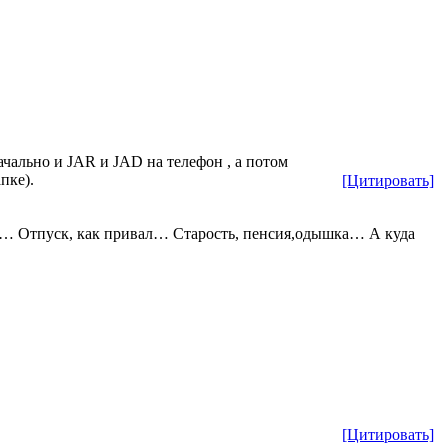
ачально и JAR и JAD на телефон , а потом
пке).
[Цитировать]
 Отпуск, как привал… Старость, пенсия,одышка… А куда
[Цитировать]