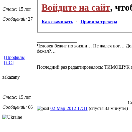
Войдите на сайт
, чт
Стаж:
15 лет
Сообщений:
27
Как скачивать
·
Правила трекера
_________________
Человек бежит по жизни… Не жалея ног… До
бежал?…
[Профиль]
[ЛС]
Последний раз редактировалось: ТИМОЩУК (201
zakazany
Стаж:
15 лет
С
Сообщений:
66
02-Мар-2012 17:11
(спустя 33 минуты)