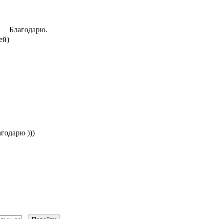
Благодарю.
ей)
годарю )))