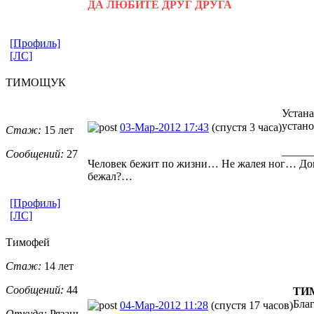
ДА ЛЮБИТЕ ДРУГ ДРУГА
[Профиль]
[ЛС]
ТИМОЩУК
Устана
устано
03-Мар-2012 17:43
(спустя 3 часа)
Стаж:
15 лет
_____
Сообщений:
27
Человек бежит по жизни… Не жалея ног… До
бежал?…
[Профиль]
[ЛС]
Тимофей
Стаж:
14 лет
Сообщений:
44
ТИ
Бла
04-Мар-2012 11:28
(спустя 17 часов)
Откуда:
Рязань