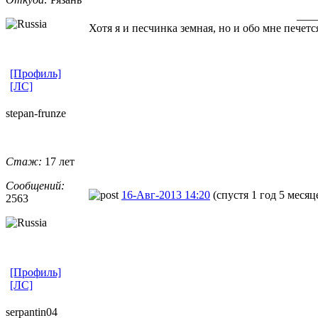
___
Хотя я и песчинка земная, но и обо мне печет
[Профиль]
[ЛС]
stepan-frunz
​e
Стаж:
17 лет
Сообщений:
16-Авг-2013 14:20
(спустя 1 год 5 месяц
2563
[Профиль]
[ЛС]
serpantin04