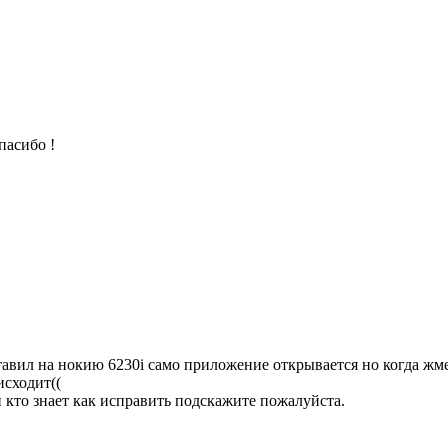
пасибо !
тавил на нокию 6230i само приложение открывается но когда жме
исходит((
и кто знает как исправить подскажите пожалуйста.