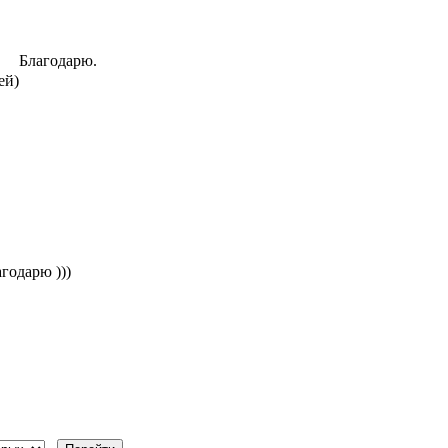
Благодарю.
ей)
годарю )))