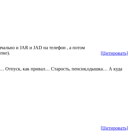
ачально и JAR и JAD на телефон , а потом
пке).
[Цитировать]
 Отпуск, как привал… Старость, пенсия,одышка… А куда
[Цитировать]