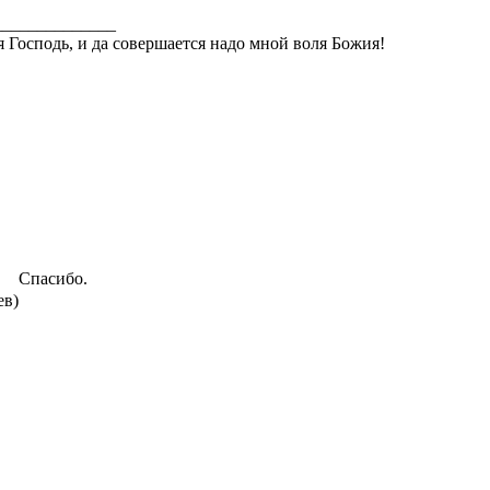
______________
ся Господь, и да совершается надо мной воля Божия!
Спасибо.
ев)