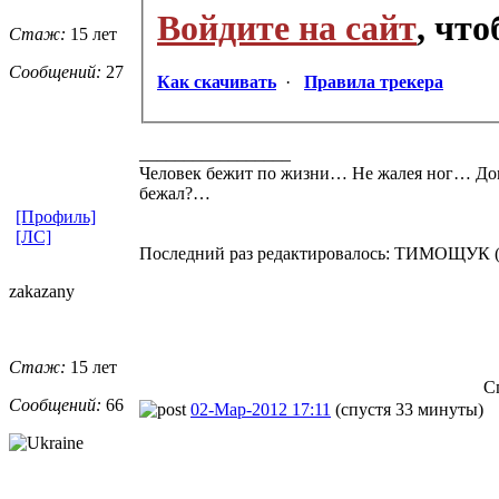
Войдите на сайт
, чт
Стаж:
15 лет
Сообщений:
27
Как скачивать
·
Правила трекера
_________________
Человек бежит по жизни… Не жалея ног… До
бежал?…
[Профиль]
[ЛС]
Последний раз редактировалось: ТИМОЩУК (201
zakazany
Стаж:
15 лет
С
Сообщений:
66
02-Мар-2012 17:11
(спустя 33 минуты)