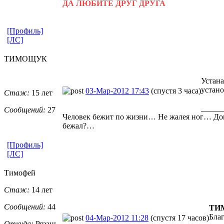
ДА ЛЮБИТЕ ДРУГ ДРУГА
[Профиль]
[ЛС]
ТИМОЩУК
Устана
устано
03-Мар-2012 17:43
(спустя 3 часа)
Стаж:
15 лет
_____
Сообщений:
27
Человек бежит по жизни… Не жалея ног… До
бежал?…
[Профиль]
[ЛС]
Тимофей
Стаж:
14 лет
Сообщений:
44
ТИ
Бла
04-Мар-2012 11:28
(спустя 17 часов)
Откуда:
Рязань