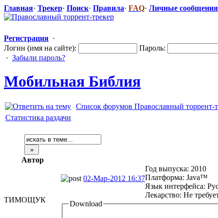
Главная
·
Трекер
·
Поиск
·
Правила
·
FAQ
·
Личные сообщения
Регистрация
·
Логин (имя на сайте):
Пароль:
·
Забыли пароль?
Мобильная Библия
Список форумов Православный торрент-т
Статистика раздачи
Автор
Год выпуска: 2010
Платформа: Java™
02-Мар-2012 16:37
Язык интерфейса: Ру
Лекарство: Не требуе
ТИМОЩУК
Download