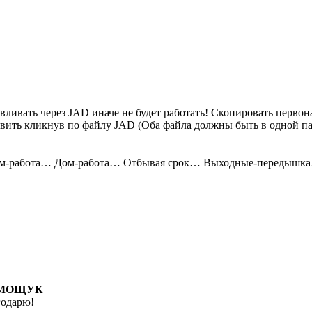
вливать через JAD иначе не будет работать! Скопировать первон
вить кликнув по файлу JAD (Оба файла должны быть в одной па
____________
м-работа… Дом-работа… Отбывая срок… Выходные-передышка…
МОЩУК
годарю!