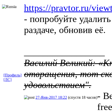
https://pravtor.ru/vi
- попробуйте удалить
раздаче, обновив её.
_________________
Василий Великий: «К
отвращения, тот ско
[Профиль]
[ЛС]
удовольствием".
- В
27-Янв-2017 18:22
(спустя 18 часов)
fre