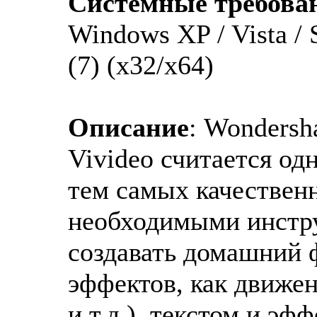
Системные требова
Windows XP / Vista / 
(7) (x32/x64)
Описание
: Wondersh
Vivideo считается од
тем самых качествен
необходимыми инстр
создавать домашний 
эффектов, как движен
и т.д.), текстом и эф