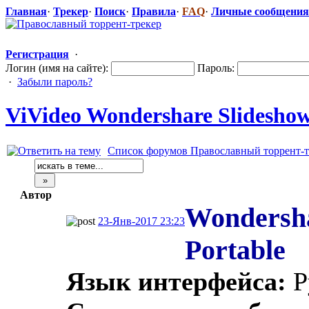
Главная
·
Трекер
·
Поиск
·
Правила
·
FAQ
·
Личные сообщения
Регистрация
·
Логин (имя на сайте):
Пароль:
·
Забыли пароль?
ViVideo Wondershare Slideshow 
Список форумов Православный торрент-т
Автор
Wondershar
23-Янв-2017 23:23
Portable
Язык интерфейса:
Р