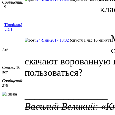
Сообщений:
кла
19
[Профиль]
[ЛС]
24-Янв-2017 18:32
(спустя 1 час 16 минут)
Ard
скачают ворованную 
Стаж:
16
пользоваться?
лет
Сообщений:
278
_________________
Василий Великий: «К