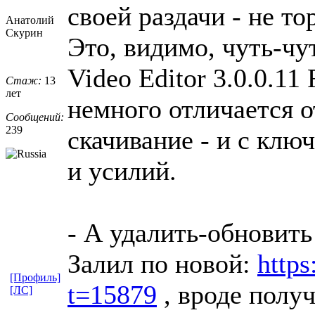
своей раздачи - не то
Анатолий
Скурин
Это, видимо, чуть-чу
Video Editor 3.0.0.11 
Стаж:
13
лет
немного отличается о
Сообщений:
239
скачивание - и с клю
и усилий.
- А удалить-обновить
Залил по новой:
https
[Профиль]
t=15879
, вроде полу
[ЛС]