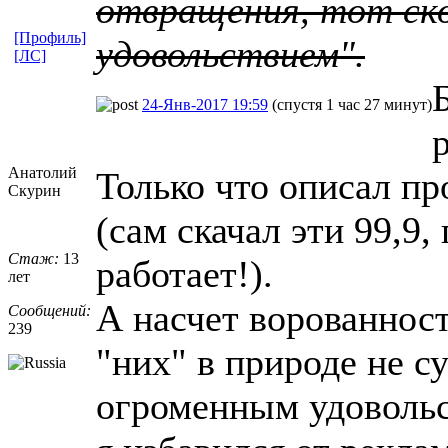
отвращения, тот ско
[Профиль]
удовольствием".
[ЛС]
24-Янв-2017 19:59
(спустя 1 час 27 минут)
Анатолий
Только что описал пр
Скурин
(сам скачал эти 99,9,
Стаж:
13
работает!).
лет
А насчет ворованност
Сообщений:
239
"них" в природе не су
огроменным удоволь