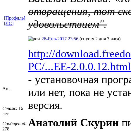
отвращения, тот ско
[Профиль]
удовольствием".
[ЛС]
26-Янв-2017 23:56
(спустя 2 дня 3 часа)
http://download.free
PC/...EE-2.0.0.12.html
- установочная прог
Ard
или нет, пока не уста
версия.
Стаж:
16
лет
Анатолий Скурин
пи
Сообщений:
278