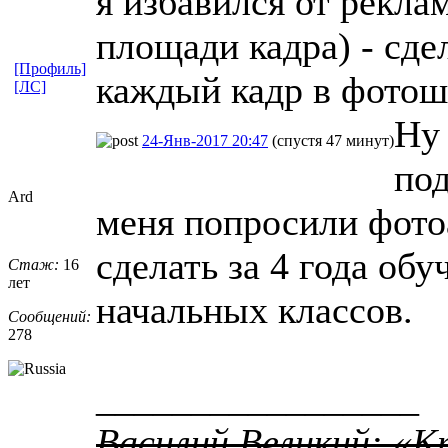
я избавился от рекла
площади кадра) - сде
[Профиль]
каждый кадр в фотошо
[ЛС]
Ну 
24-Янв-2017 20:47
(спустя 47 минут)
под
Ard
меня попросили фото
сделать за 4 года об
Стаж:
16
лет
начальных классов.
Сообщений:
278
_________________
Василий Великий: «К