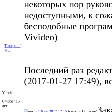
некоторых пор руков
недоступными, к сож
бесподобные програм
Vivideo)
[Профиль]
[ЛС]
Последний раз редак
(2017-01-27 17:49), в
Yurvit
Стаж:
15
лет
Зак
24-Янв-2017 17:15
(спустя 17 часов)