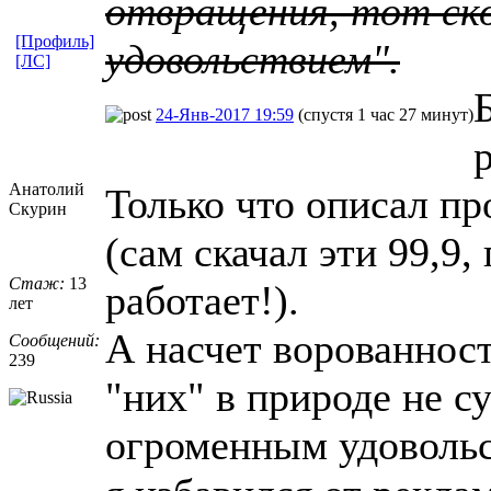
отвращения, тот ско
[Профиль]
удовольствием".
[ЛС]
24-Янв-2017 19:59
(спустя 1 час 27 минут)
Анатолий
Только что описал пр
Скурин
(сам скачал эти 99,9,
Стаж:
13
работает!).
лет
А насчет ворованност
Сообщений:
239
"них" в природе не су
огроменным удоволь