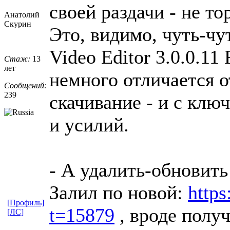
своей раздачи - не то
Анатолий
Скурин
Это, видимо, чуть-чу
Video Editor 3.0.0.11 
Стаж:
13
лет
немного отличается о
Сообщений:
239
скачивание - и с клю
и усилий.
- А удалить-обновить
Залил по новой:
https
[Профиль]
t=15879
, вроде полу
[ЛС]