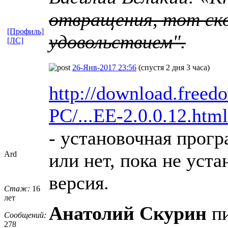
отвращения, тот ско
[Профиль]
удовольствием".
[ЛС]
26-Янв-2017 23:56
(спустя 2 дня 3 часа)
http://download.free
PC/...EE-2.0.0.12.html
- установочная прог
Ard
или нет, пока не уста
версия.
Стаж:
16
лет
Анатолий Скурин
пи
Сообщений:
278