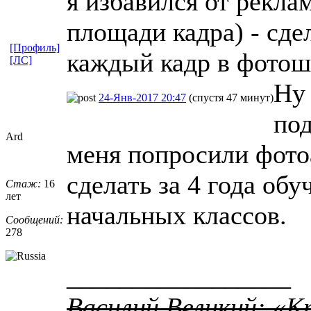
я избавился от рекла
площади кадра) - сде
[Профиль]
каждый кадр в фотошо
[ЛС]
Ну 
24-Янв-2017 20:47
(спустя 47 минут)
под
Ard
меня попросили фото
сделать за 4 года об
Стаж:
16
лет
начальных классов.
Сообщений:
278
_________________
Василий Великий: «К