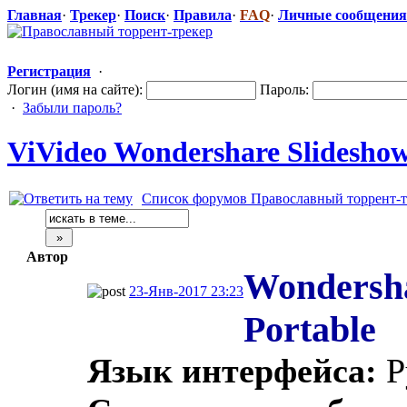
Главная
·
Трекер
·
Поиск
·
Правила
·
FAQ
·
Личные сообщения
Регистрация
·
Логин (имя на сайте):
Пароль:
·
Забыли пароль?
ViVideo Wondershare Slideshow 
Список форумов Православный торрент-т
Автор
Wondershar
23-Янв-2017 23:23
Portable
Язык интерфейса:
Р