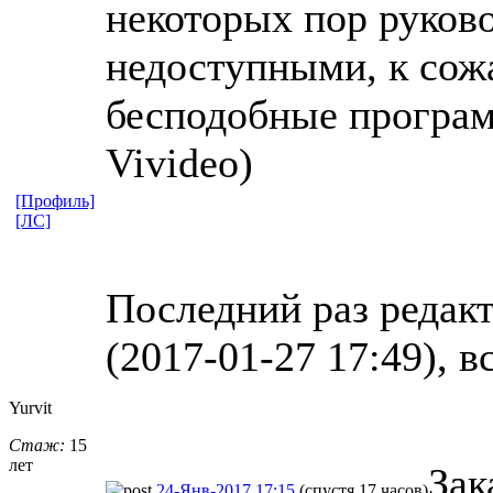
некоторых пор руков
недоступными, к сож
бесподобные програм
Vivideo)
[Профиль]
[ЛС]
Последний раз редак
(2017-01-27 17:49), в
Yurvit
Стаж:
15
лет
Зак
24-Янв-2017 17:15
(спустя 17 часов)