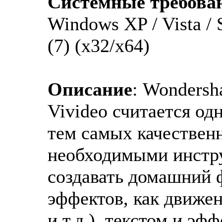
Системные требова
Windows XP / Vista / 
(7) (x32/x64)
Описание
: Wondersh
Vivideo считается од
тем самых качествен
необходимыми инстр
создавать домашний 
эффектов, как движен
и т.д.), текстом и эф