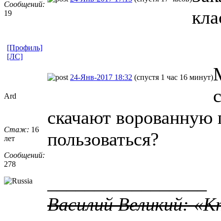
Сообщений:
кла
19
[Профиль]
[ЛС]
24-Янв-2017 18:32
(спустя 1 час 16 минут)
Ard
скачают ворованную 
Стаж:
16
пользоваться?
лет
Сообщений:
278
_________________
Василий Великий: «К