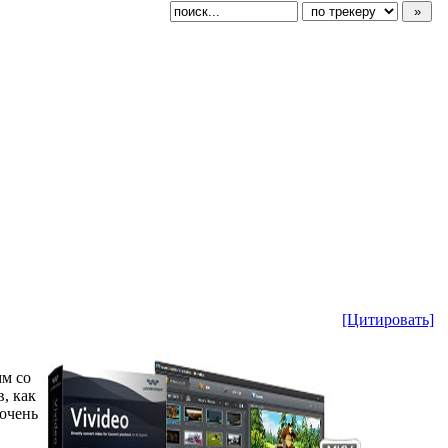
[Цитировать]
мм со
, как
 очень