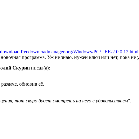
//download.freedownloadmanager.org/Windows-PC/...EE-2.0.0.12.html
ановочная программа. Уж не знаю, нужен ключ или нет, пока не у
олий Скурин
писал(а):
раздаче, обновив её.
щения, тот скоро будет смотреть на него с удовольствием".