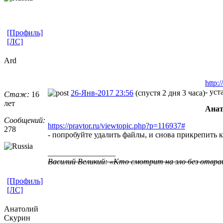
[Профиль]
[ЛС]
Ard
http:
- уст
26-Янв-2017 23:56
(спустя 2 дня 3 часа)
Стаж:
16
лет
Анат
Сообщений:
https://pravtor.ru/viewtopic.php?p=116937#
278
- попробуйте удалить файлы, и снова прикрепить к 
_________________
Василий Великий: «Кто смотрит на зло без отвра
[Профиль]
[ЛС]
Анатолий
Скурин