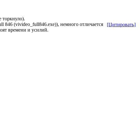
е торкнуло).
ll 846 (vivideo_full846.exe)), немного отличается
[Цитировать]
тоят времени и усилий.