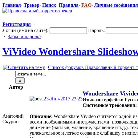
Главная
·
Трекер
·
Поиск
·
Правила
·
FAQ
·
Личные сообщения
Регистрация
·
Логин (имя на сайте):
Пароль:
·
Забыли пароль?
ViVideo Wondershare Slideshow 
Список форумов Православный торрент-т
Автор
Wondershare Vivideo 
23-Янв-2017 23:23
Язык интерфейса:
Русск
Системные требования:
Анатолий
Описание
: Wondershare Vivideo считается одной 
Скурин
всеми необходимыми инструментами, позволяющим
движение (наплыв, удаление, вращение и т.д.), тек
увлекательное и легкое создание слайдшоу с исп