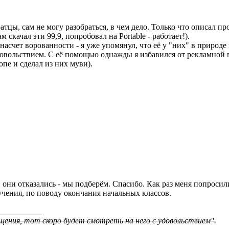
атцы, сам не могу разобраться, в чем дело. Только что описал п
ам скачал эти 99,9, попробовал на Portable - работает!).
насчет ворованности - я уже упомянул, что её у "них" в природе
овольствием. С её помощью однажды я избавился от рекламной в
пе и сделал из них муви).
 они отказались - мы подберём. Спасибо. Как раз меня попросили
учения, по поводу окончания начальных классов.
___________
щения, тот скоро будет смотреть на него с удовольствием".