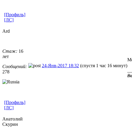
[Профиль]
[ЛС]
Ard
Стаж:
16
лет
Мо
24-Янв-2017 18:32
(спустя 1 час 16 минут)
Сообщений:
__
278
Ва
[Профиль]
[ЛС]
Анатолий
Скурин