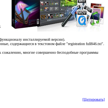
х
по функционалу инсталлируемой версии).
е, содержащиеся в текстовом файле "registration full846.txt".
, к сожалению, многие совершенно бесподобные программы
[Цитировать]