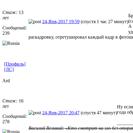
Стаж:
13
Бр
лет
(с
24-Янв-2017 19:59
(спустя 1 час 27 минут)
А 
Сообщений:
уд
239
раскадровку, отретушировал каждый кадр в фотошо
[Профиль]
[ЛС]
Ard
Стаж:
16
лет
Ну если
года об
24-Янв-2017 20:47
(спустя 47 минут)
Сообщений:
278
______
Василий Великий: «Кто смотрит на зло без отвра