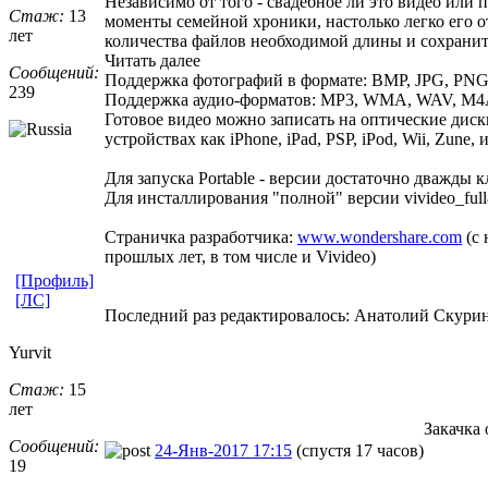
Независимо от того - свадебное ли это видео или
Стаж:
13
моменты семейной хроники, настолько легко его 
лет
количества файлов необходимой длины и сохранить
Читать далее
Сообщений:
Поддержка фотографий в формате: BMP, JPG, PNG, 
239
Поддержка аудио-форматов: MP3, WMA, WAV, M4
Готовое видео можно записать на оптические дис
устройствах как iPhone, iPad, PSP, iPod, Wii, Zune
Для запуска Portable - версии достаточно дважды 
Для инсталлирования "полной" версии vivideo_full8
Cтраничка разработчика:
www.wondershare.com
(с 
прошлых лет, в том числе и Vivideo)
[Профиль]
[ЛС]
Последний раз редактировалось: Анатолий Скурин (
Yurvit
Стаж:
15
лет
Закачка 
Сообщений:
24-Янв-2017 17:15
(спустя 17 часов)
19