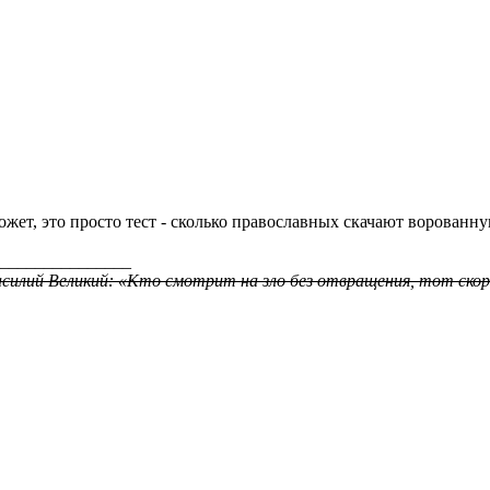
жет, это просто тест - сколько православных скачают ворованн
_______________
силий Великий: «Кто смотрит на зло без отвращения, тот скор