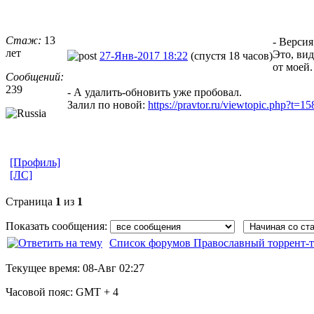
Стаж:
13
- Версия
лет
Это, вид
27-Янв-2017 18:22
(спустя 18 часов)
от моей.
Сообщений:
239
- А удалить-обновить уже пробовал.
Залил по новой:
https://pravtor.ru/viewtopic.php?t=1
[Профиль]
[ЛС]
Страница
1
из
1
Показать сообщения:
Список форумов Православный торрент-т
Текущее время:
08-Авг 02:27
Часовой пояс:
GMT + 4