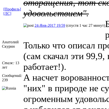
отвращения, тот ско
[Профиль]
удовольствием".
[ЛС]
24-Янв-2017 19:59
(спустя 1 час 27 минут)
Анатолий
Только что описал пр
Скурин
(сам скачал эти 99,9,
Стаж:
13
работает!).
лет
А насчет ворованност
Сообщений:
239
"них" в природе не су
огроменным удоволь