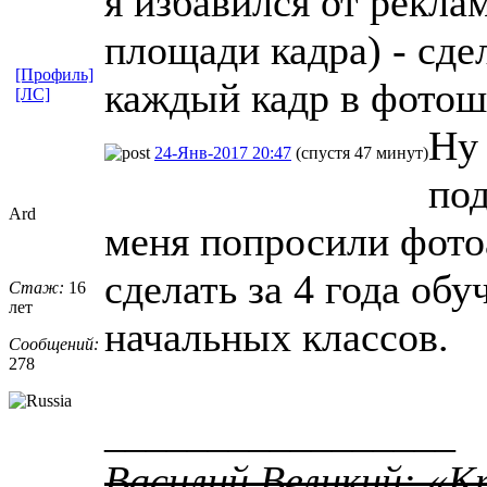
я избавился от рекла
площади кадра) - сде
[Профиль]
каждый кадр в фотошо
[ЛС]
Ну 
24-Янв-2017 20:47
(спустя 47 минут)
под
Ard
меня попросили фото
сделать за 4 года об
Стаж:
16
лет
начальных классов.
Сообщений:
278
_________________
Василий Великий: «К