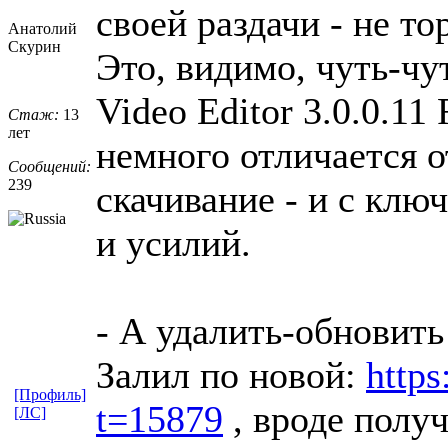
своей раздачи - не то
Анатолий
Скурин
Это, видимо, чуть-чу
Video Editor 3.0.0.11 
Стаж:
13
лет
немного отличается о
Сообщений:
239
скачивание - и с клю
и усилий.
- А удалить-обновить
Залил по новой:
https
[Профиль]
t=15879
, вроде полу
[ЛС]