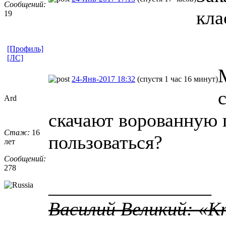
Сообщений:
кла
19
[Профиль]
[ЛС]
24-Янв-2017 18:32
(спустя 1 час 16 минут)
Ard
скачают ворованную 
Стаж:
16
пользоваться?
лет
Сообщений:
278
_________________
Василий Великий: «К