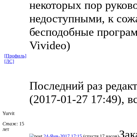
некоторых пор руков
недоступными, к сож
бесподобные програм
Vivideo)
[Профиль]
[ЛС]
Последний раз редак
(2017-01-27 17:49), в
Yurvit
Стаж:
15
лет
Зак
24-Янв-2017 17:15
(спустя 17 часов)