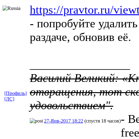
https://pravtor.ru/vi
- попробуйте удалить
раздаче, обновив её.
_________________
Василий Великий: «К
отвращения, тот ско
[Профиль]
[ЛС]
удовольствием".
- В
27-Янв-2017 18:22
(спустя 18 часов)
fre