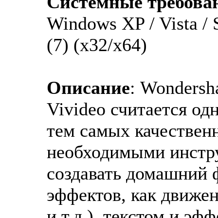
Системные требова
Windows XP / Vista / 
(7) (x32/x64)
Описание
: Wondersh
Vivideo считается од
тем самых качествен
необходимыми инстр
создавать домашний 
эффектов, как движен
и т.д.), текстом и эф