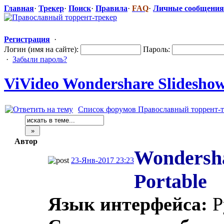
Главная
·
Трекер
·
Поиск
·
Правила
·
FAQ
·
Личные сообщения
Регистрация
·
Логин (имя на сайте):
Пароль:
·
Забыли пароль?
ViVideo Wondershare Slideshow 
Список форумов Православный торрент-т
Автор
Wondershar
23-Янв-2017 23:23
Portable
Язык интерфейса:
Р