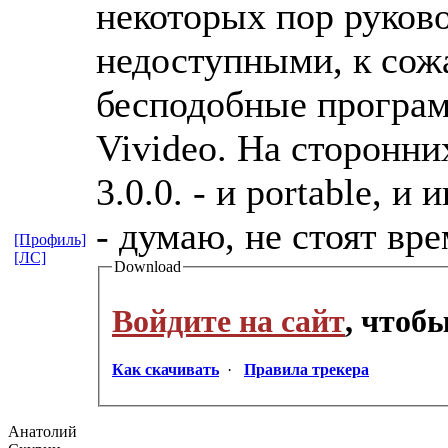
некоторых пор руков
недоступными, к сож
бесподобные програм
Vivideo. На сторонни
3.0.0. - и portable, 
- думаю, не стоят вре
[Профиль]
[ЛС]
Download
Войдите на сайт
, чтоб
Как скачивать
·
Правила трекера
Анатолий