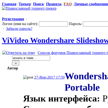
Главная
·
Трекер
·
Поиск
·
Правила
·
FAQ
·
Личные сообщения
Регистрация
·
Логин (имя на сайте):
Пароль:
·
Забыли пароль?
ViVideo Wondershare Slideshow 
Список форумов Православный торрент-т
Автор
Wondershar
27-Янв-2017 17:59
Portable
Язык интерфейса:
Р