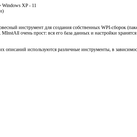
• Windows XP - 11
н)
легковесный инструмент для создания собственных WPI-сборок (па
d), MInstAll очень прост: вся его база данных и настройки хран
их описаний используются различные инструменты, в зависимост