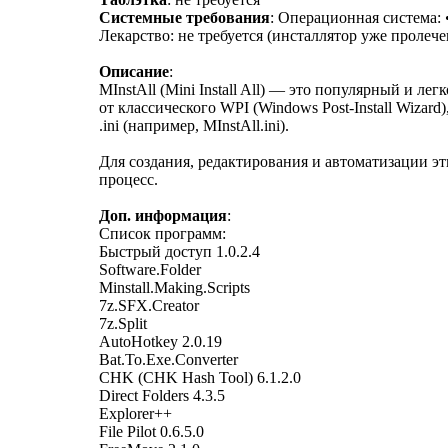
Системные требования
: Операционная система: 
Лекарство: не требуется (инсталлятор уже пролече
Описание
:
MInstAll (Mini Install All) — это популярный и 
от классического WPI (Windows Post-Install Wizar
.ini (например, MInstAll.ini).
Для создания, редактирования и автоматизации эт
процесс.
Доп. информация
:
Список программ:
Быстрый доступ 1.0.2.4
Software.Folder
Minstall.Making.Scripts
7z.SFX.Creator
7z.Split
AutoHotkey 2.0.19
Bat.To.Exe.Converter
CHK (CHK Hash Tool) 6.1.2.0
Direct Folders 4.3.5
Explorer++
File Pilot 0.6.5.0