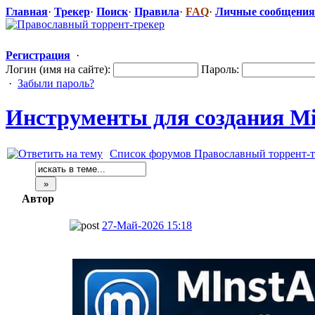
Главная
·
Трекер
·
Поиск
·
Правила
·
FAQ
·
Личные сообщения
Регистрация
·
Логин (имя на сайте):
Пароль:
·
Забыли пароль?
Инструменты для создания Mins
Список форумов Православный торрент-т
Автор
27-Май-2026 15:18