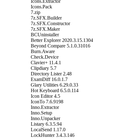
Icons.Extractor
Icons.Pack
7.zip
7z.SFX.Builder
7z.SFX.Constructor
7z.SFX.Maker
BCUninstaller
Better Explorer 2020.3.15.1304
Beyond Compare 5.1.0.31016
Burn.Aware
Check.Device
Clavier+ 11.4.1
Clipdiary 5.7
Directory Lister 2.48
ExamDiff 16.0.1.7
Glary Utilities 6.29.0.33
Hot Keyboard 6.5.0.114
Icon Editor 4.5
IconTo 7.6.9198
Inno.Extractor
Inno.Setup
Inno.Unpacker
Listary 6.3.5.94
LocalSend 1.17.0
LockHunter 3.4.3.146