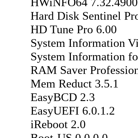
HWiNFO64 7.32.4900
Hard Disk Sentinel Pr
HD Tune Pro 6.00
System Information V
System Information f
RAM Saver Profession
Mem Reduct 3.5.1
EasyBCD 2.3
EasyUEFI 6.0.1.2
iReboot 2.0
Boot-US 0.0.0.0