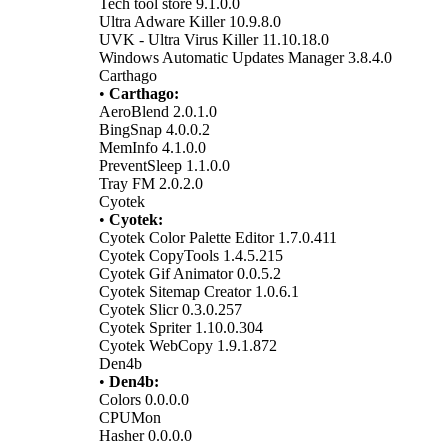
Tech tool store 9.1.0.0
Ultra Adware Killer 10.9.8.0
UVK - Ultra Virus Killer 11.10.18.0
Windows Automatic Updates Manager 3.8.4.0
Carthago
•
Carthago:
AeroBlend 2.0.1.0
BingSnap 4.0.0.2
MemInfo 4.1.0.0
PreventSleep 1.1.0.0
Tray FM 2.0.2.0
Cyotek
•
Cyotek:
Cyotek Color Palette Editor 1.7.0.411
Cyotek CopyTools 1.4.5.215
Cyotek Gif Animator 0.0.5.2
Cyotek Sitemap Creator 1.0.6.1
Cyotek Slicr 0.3.0.257
Cyotek Spriter 1.10.0.304
Cyotek WebCopy 1.9.1.872
Den4b
•
Den4b:
Colors 0.0.0.0
CPUMon
Hasher 0.0.0.0