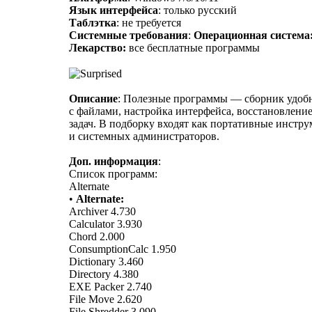
Язык интерфейса
: только русский
Таблэтка
: не требуется
Системные требования
:
Операционная система
Лекарство:
все бесплатные программы
Описание
: Полезные программы — сборник удобн
с файлами, настройка интерфейса, восстановлени
задач. В подборку входят как портативные инстр
и системных администраторов.
Доп. информация
:
Список программ:
Alternate
•
Alternate:
Archiver 4.730
Calculator 3.930
Chord 2.000
ConsumptionCalc 1.950
Dictionary 3.460
Directory 4.380
EXE Packer 2.740
File Move 2.620
File Shredder 3.090