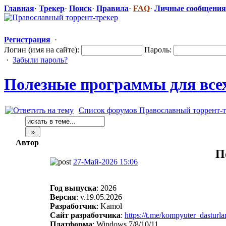
Главная
·
Трекер
·
Поиск
·
Правила
·
FAQ
·
Личные сообщения
Регистрация
·
Логин (имя на сайте):
Пароль:
·
Забыли пароль?
Полезные программы для всех
Список форумов Православный торрент-т
Автор
П
27-Май-2026 15:06
Год выпуска
: 2026
Версия
: v.19.05.2026
Разработчик
: Kamol
Сайт разработчика
:
https://t.me/kompyuter_dasturla
Платформа
: Windows 7/8/10/11