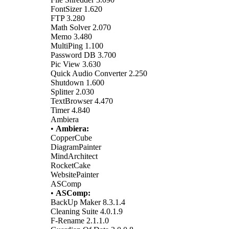
FontSizer 1.620
FTP 3.280
Math Solver 2.070
Memo 3.480
MultiPing 1.100
Password DB 3.700
Pic View 3.630
Quick Audio Converter 2.250
Shutdown 1.600
Splitter 2.030
TextBrowser 4.470
Timer 4.840
Ambiera
•
Ambiera:
CopperCube
DiagramPainter
MindArchitect
RocketCake
WebsitePainter
ASComp
•
ASComp:
BackUp Maker 8.3.1.4
Cleaning Suite 4.0.1.9
F-Rename 2.1.1.0