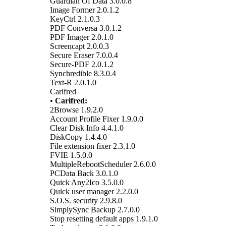
Guardian Of Data 3.0.0.8
Image Former 2.0.1.2
KeyCtrl 2.1.0.3
PDF Conversa 3.0.1.2
PDF Imager 2.0.1.0
Screencapt 2.0.0.3
Secure Eraser 7.0.0.4
Secure-PDF 2.0.1.2
Synchredible 8.3.0.4
Text-R 2.0.1.0
Carifred
•
Carifred:
2Browse 1.9.2.0
Account Profile Fixer 1.9.0.0
Clear Disk Info 4.4.1.0
DiskCopy 1.4.4.0
File extension fixer 2.3.1.0
FVIE 1.5.0.0
MultipleRebootScheduler 2.6.0.0
PCData Back 3.0.1.0
Quick Any2Ico 3.5.0.0
Quick user manager 2.2.0.0
S.O.S. security 2.9.8.0
SimplySync Backup 2.7.0.0
Stop resetting default apps 1.9.1.0