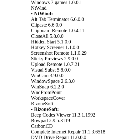
Windows 7 games 1.0.0.1
NtWind
•
NtWind:
Alt-Tab Terminator 6.6.0.0
Clipaste 6.6.0.0
Clipboard Remote 1.0.4.11
CloseAll 5.8.0.0
Hidden Start 5.1.0.0
Hotkey Screener 1.1.0.0
Screenshot Remote 1.1.0.29
Sticky Previews 2.9.0.0
Upload Remote 1.0.7.21
Visual Subst 5.8.0.0
WinCam 3.9.0.0
WindowSpace 2.6.3.0
WinSnap 6.2.2.0
WndFromPoint
WorkspaceCover
RizoneSoft
•
RizoneSoft:
Beep Codes Viewer 11.3.1.1992
Bowpad 2.9.5.3119
CarbonCD
Complete Internet Repair 11.1.3.6518
DVD Drive Repair 11.0.0.0