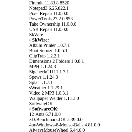
Firemin 11.83.8.8520
Notepad3 6.25.822.1
Pixel Repair 11.0.0.0
PowerTools 23.2.0.853
Take Ownership 11.0.0.0
USB Repair 11.0.0.0
SkWire
•
SkWire:
Album Printer 1.0.7.1
Boot Snooze 1.0.5.1
ClipTrap 1.2.2.1
Dimensions 2 Folders 1.0.8.1
MPH 1.1.24.3
SigcheckGUI 1.1.3.1
Spews 1.1.24.3
Splat 1.1.7.1
sWeather 1.1.29.1
Video 2 MP3 1.0.3.1
Wallpaper Welder 1.1.13.0
SoftwareOK
•
SoftwareOK:
12-Ants 6.71.0.0
3D.Benchmark.OK 2.39.0.0
4ur-Windows-8-Mouse-Balls 4.81.0.0
AlwaysMouseWheel 6.44.0.0