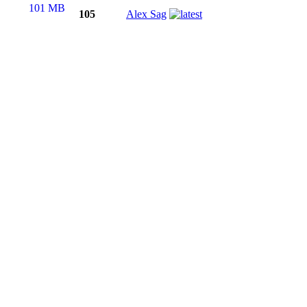
101 MB
105
Alex Sag