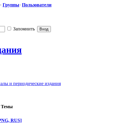
·
Группы
·
Пользователи
Запомнить
дания
алы и периодические издания
Темы
 PNG, RUS]