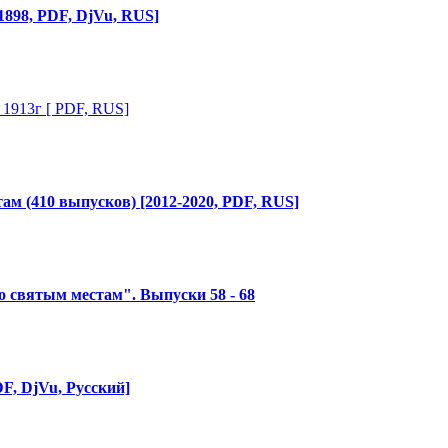
1898, PDF, DjVu, RUS]
" 1913г [ PDF, RUS]
ам (410 выпусков) [2012-2020, PDF, RUS]
о святым местам". Выпуски 58 - 68
F, DjVu, Русский]