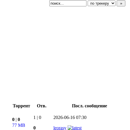
Торрент
Отв.
Посл. сообщение
1
|
0
2026-06-16 07:30
0
|
0
77 MB
0
leorasy