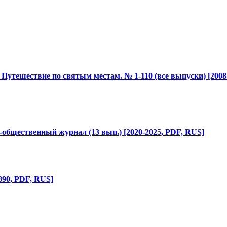
. Путешествие по святым местам. № 1-110 (все выпуски) [2008
о-общ
​ественный журнал (13 вып.) [2020-2025, PDF, RUS]
890, PDF, RUS]