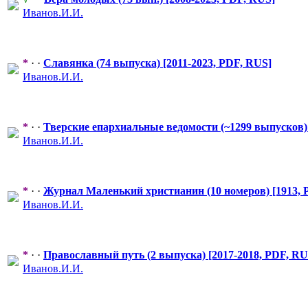
Иванов.И.И.
*
· ·
Славянка (74 выпуска) [2011-2023, PDF, RUS]
Иванов.И.И.
*
· ·
Тверские епархиальные
​ ведомости (~1299 выпусков)
Иванов.И.И.
*
· ·
Журнал Маленький христианин (10 номеров) [1913, 
Иванов.И.И.
*
· ·
Православный
​ путь (2 выпуска) [2017-2018, PDF, RU
Иванов.И.И.