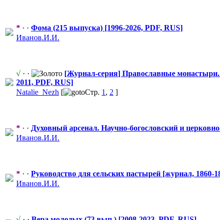
*
· ·
Фома (215 выпуска) [1996-2026, PDF, RUS]
Иванов.И.И.
√
· ·
[Журнал-серия
​] Православные
​ монастыри
2011, PDF, RUS]
Natalie_Nezh
[
Стр.
1
,
2
]
*
· ·
Духовный арсенал. Научно-богос
​ловский и церковн
Иванов.И.И.
*
· ·
Руководство для сельских пастырей [журнал, 1860-1
Иванов.И.И.
√
· ·
Вера молодых (73 вып.) [2008-2023, PDF, RUS]