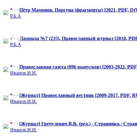
*
· ·
Пётр Мамонов. Парсуна (фрагменты) [2021, PDF, DjV
Р.Б.А
√
· ·
Лампада №7 (235). Православный
​ журнал [2018, PD
Р.Б.А
*
· ·
Православная
​ газета (896 выпусков) [2003-2022, PD
Иванов.И.И.
*
· ·
[Журнал] Православный
​ вестник [2009-2017, PDF, 
Иванов.И.И.
*
· ·
[Журнал] Гречулевич В.В. (ред.) - Странникъ / Стран
Иванов.И.И.