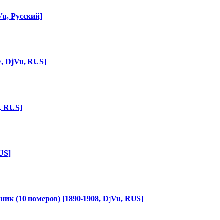
u, Русский]
F, DjVu, RUS]
F, RUS]
RUS]
ник (10 номеров) [1890-1908, DjVu, RUS]