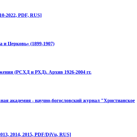
0-2022, PDF, RUS]
а и Церковь» (1899-1907)
ижения (РСХД и РХД). Архив 1926-2004 гг.
овная академия - научно-богос
​ловский журнал "Христиа
​нское
 2013, 2014, 2015, PDF/DjVu, RUS]