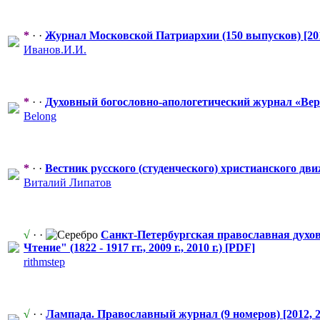
*
· ·
Журнал Московской Патриархии (150 выпусков) [201
Иванов.И.И.
*
· ·
Духовный богословно-а
​пологетическ
​ий журнал «Вер
Belong
*
· ·
Вестник русского (студенческог
​о) христианског
​о дв
Виталий Липатов
√
· ·
Санкт-Петерб
​ургская православная
​ дух
Чтение" (1822 - 1917 гг., 2009 г., 2010 г.) [PDF]
rithmstep
√
· ·
Лампада. Православный
​ журнал (9 номеров) [2012,