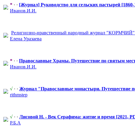
*
· ·
[Журнал] Руководство для сельских пастырей [1860-
Иванов.И.И.
Религиозно-н
​равственный народный журнал "КОРМЧИЙ
​
Елена Уразаева
*
· ·
Православные
​ Храмы. Путешествие по святым мест
Иванов.И.И.
√
· ·
Журнал "Правосл
​авные монастыри. Путешествие п
rithmstep
√
· ·
Лисовой Н. - Век Серафима: житие и время [2021, PD
Р.Б.А