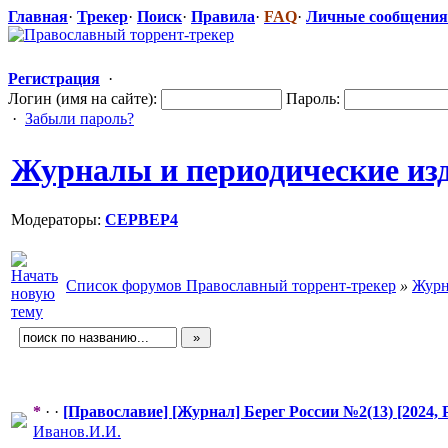
Главная
·
Трекер
·
Поиск
·
Правила
·
FAQ
·
Личные сообщения
Регистрация
·
Логин (имя на сайте):
Пароль:
·
Забыли пароль?
Журналы и периодические из
Модераторы:
CEPBEP4
Список форумов Православный торрент-трекер
»
Журн
*
· ·
[Православие] [Журнал] Берег России №2(13) [2024,
Иванов.И.И.