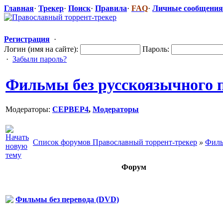
Главная
·
Трекер
·
Поиск
·
Правила
·
FAQ
·
Личные сообщения
Регистрация
·
Логин (имя на сайте):
Пароль:
·
Забыли пароль?
Фильмы без русскоязычного 
Модераторы:
CEPBEP4
,
Модераторы
Список форумов Православный торрент-трекер
»
Филь
Форум
Фильмы без перевода (DVD)