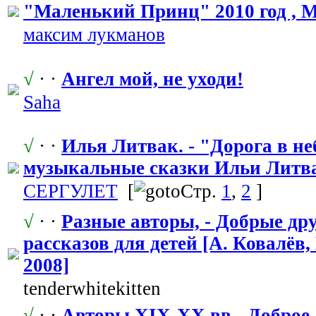
"Маленьк
​ий Принц" 2010 год , 
максим лукманов
√
· ·
Ангел мой, не уходи!
Saha
√
· ·
Илья Литвак. - "Дорога в неб
музыкальные сказки Ильи Литвак
СЕРГУЛЕТ
[
Стр.
1
,
2
]
√
· ·
Разные авторы, - Добрые др
рассказов для детей [А. Ковалёв,
2008]
tenderwhitek
​itten
√
· ·
Авторы XIX-XX вв - Доброе 