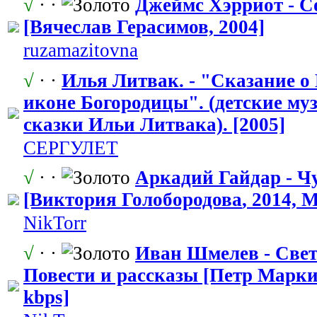
√
· ·
Джеймс Хэрриот - С
[Вячеслав Герасимов, 2004]
ruzamazitovn
​a
√
· ·
Илья Литвак. - "Сказани
​е 
иконе Богородицы". (детские м
сказки Ильи Литвака). [2005]
СЕРГУЛЕТ
√
· ·
Аркадий Гайдар - Ч
[Виктория Голобородова
​, 2014, 
NikTorr
√
· ·
Иван Шмелев - Свет
Повести и рассказы [Петр Маркин
kbps]