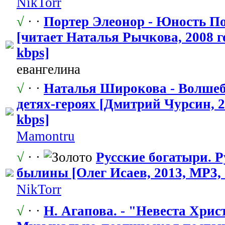
NikTorr
√
· ·
Портер Элеонор - Юность 
[читает Наталья Рычкова, 2008 г
kbps]
евангелина
√
· ·
Наталья Широкова - Волшеб
детях-героях
​ [Дмитрий Чурсин, 
kbps]
Mamontru
√
· ·
Русские богатыри. 
былины [Олег Исаев, 2013, MP3, 
NikTorr
√
· ·
Н. Агапова. - "Невеста
​ Хрис