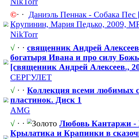
NikTorr
©
· ·
Даниэль Пеннак - Собака Пес
Крупинин, Мария Педько, 2009, MP
NikTorr
√
· ·
священник Андрей Алексеев.
богатыря Ивана и про силу Божь
[священник Андрей Алексеев., 2
СЕРГУЛЕТ
√
· ·
Коллекция всеми любимых ск
пластинок. Диск 1
AMG
√
· ·
Любовь Кантаржи -
Крылатика и Крапинки в сказоч