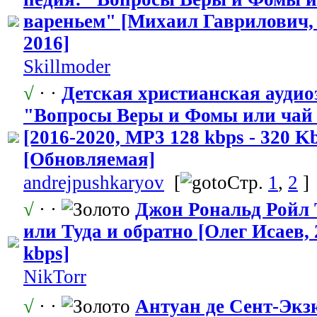
вареньем" [Михаил Гаврилович, 
2016]
Skillmoder
√
· ·
Детская христианская
​ ауди
"Вопросы
​ Веры и Фомы или чай
[2016-2020, MP3 128 kbps - 320 K
[Обновляемая]
andrejpushka
​ryov
[
Стр.
1
,
2
]
√
· ·
Джон Рональд Ройл 
или Туда и обратно [Олег Исаев, 
kbps]
NikTorr
√
· ·
Антуан де Сент-Экз