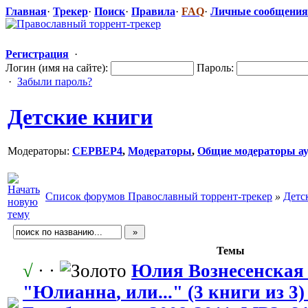
Главная
·
Трекер
·
Поиск
·
Правила
·
FAQ
·
Личные сообщения
Регистрация
·
Логин (имя на сайте):
Пароль:
·
Забыли пароль?
Детские книги
Модераторы:
CEPBEP4
,
Модераторы
,
Общие модераторы ау
Список форумов Православный торрент-трекер
»
Детс
Темы
√
· ·
Юлия Вознесенская
"Юлианна
​, или..." (3 книги из 