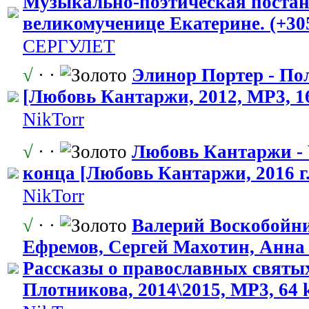
Музыкально-п
​оэтическая поста
великомучени
​це Екатерине. (+30
СЕРГУЛЕТ
√
· ·
Элинор Портер - По
[Любовь Кантаржи, 2012, MP3, 1
NikTorr
√
· ·
Любовь Кантаржи - 
конца [Любовь Кантаржи, 2016 г.
NikTorr
√
· ·
Валерий Воскобойн
Ефремов, Сергей Махотин, Анна А
Рассказы о православных
​ свят
Плотникова, 2014\2015, MP3, 64 