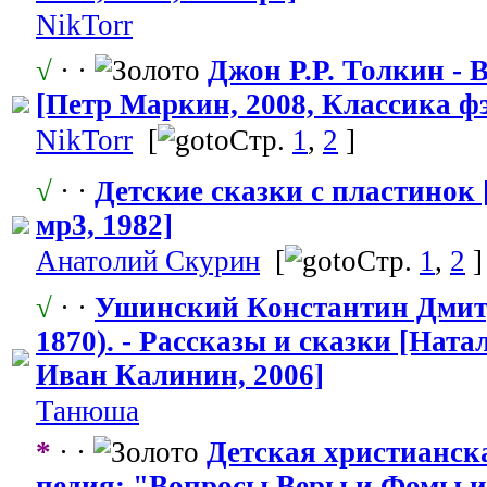
NikTorr
√
· ·
Джон Р.Р. Толкин - 
[Петр Маркин, 2008, Классика фэ
NikTorr
[
Стр.
1
,
2
]
√
· ·
Детские сказки с пластинок
мр3, 1982]
Анатолий Скурин
[
Стр.
1
,
2
]
√
· ·
Ушинский Константин Дмитр
1870). - Рассказы и сказки [Нат
Иван Калинин, 2006]
Танюша
*
· ·
Детская христианск
педия: "Вопросы
​ Веры и Фомы и