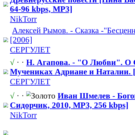
64-96 kbps, MP3]
NikTorr
Алексей Рымов. - Сказка -"Бесцен
[2006]
СЕРГУЛЕТ
√
· ·
Н. Агапова. - "О Любви". О
Мучениках Адриане и Наталии. [
СЕРГУЛЕТ
√
· ·
Иван Шмелев - Бого
Сидорчик, 2010, MP3, 256 kbps]
NikTorr