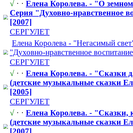
√
· ·
Елена Королева. - "О земном
Серия "Духовно
​-нравственно
​е 
[2007]
СЕРГУЛЕТ
Елена Королева - "Негасим
​ый свет
"Духовно
​-нравственно
​е воспитание
СЕРГУЛЕТ
√
· ·
Елена Королева. - "Сказки 
(детские музыкальные сказки Ел
[2005]
СЕРГУЛЕТ
√
· ·
Елена Королева. - "Сказки,
​
(детские музыкальные сказки Ел
[2007]