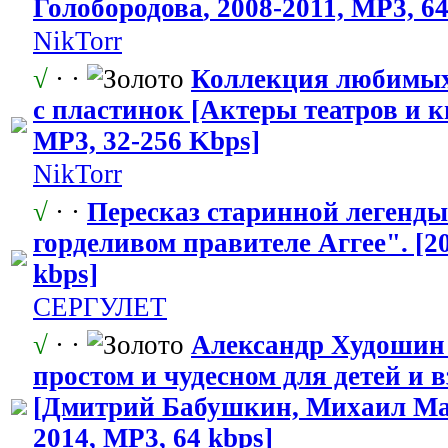
Голобородова
​, 2008-2011, MP3, 6
NikTorr
√
· ·
Коллекция любимых 
с пластинок [Актеры театров и к
MP3, 32-256 Kbps]
NikTorr
√
· ·
Пересказ старинной легенды
горделивом правителе Аггее". [20
kbps]
СЕРГУЛЕТ
√
· ·
Александр Худошин 
простом и чудесном для детей и 
[Дмитрий Бабушкин, Михаил Ма
2014, MP3, 64 kbps]