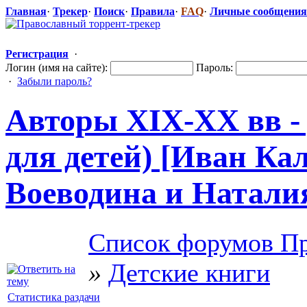
Главная
·
Трекер
·
Поиск
·
Правила
·
FAQ
·
Личные сообщения
Регистрация
·
Логин (имя на сайте):
Пароль:
·
Забыли пароль?
Авторы XIX-XX вв - 
для детей) [Иван Ка
Воеводина и Наталия
Список форумов Пр
»
Детские книги
Статистика раздачи