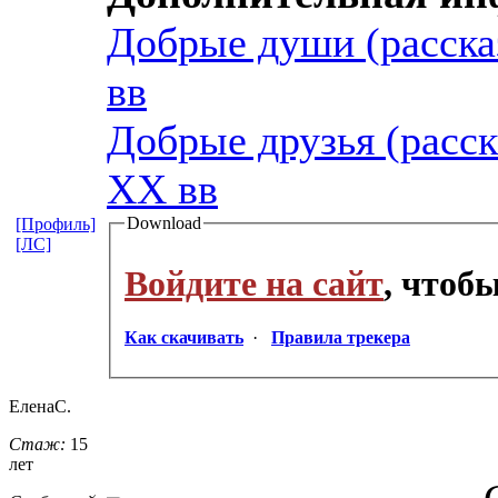
Добрые души (расска
вв
Добрые друзья (расск
XX вв
Download
[Профиль]
[ЛС]
Войдите на сайт
, чтоб
Как скачивать
·
Правила трекера
ЕленаС.
Стаж:
15
лет