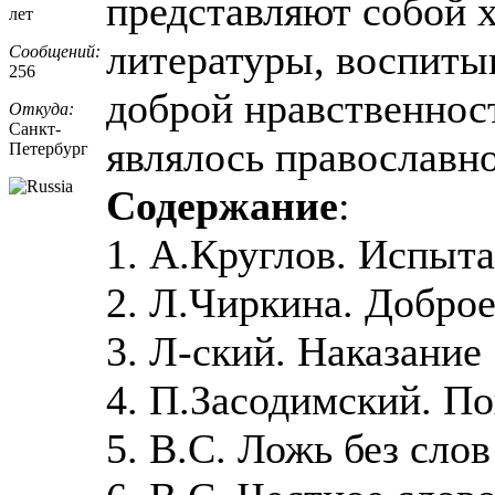
представляют собой 
лет
литературы, воспиты
Сообщений:
256
доброй нравственност
Откуда:
Санкт-
являлось православн
Петерб
​ург
Cодержание
:
1. А.Круглов. Испыта
2. Л.Чиркина. Добро
3. Л-ский. Наказание
4. П.Засодимский. П
5. В.С. Ложь без слов