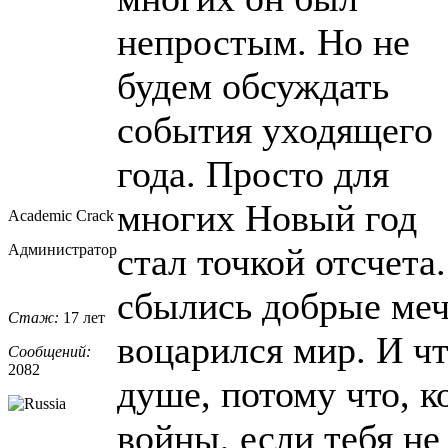
непростым. Но не
будем обсуждать
события уходящего
года. Просто для
многих Новый год
Academic Crack
Администратор
стал точкой отсчета
сбылись добрые меч
Стаж:
17 лет
воцарился мир. И ч
Сообщений:
2082
душе, потому что, к
войны, если тебя н