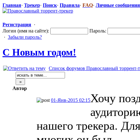
Главная
·
Трекер
·
Поиск
·
Правила
·
FAQ
·
Личные сообщения
Регистрация
·
Логин (имя на сайте):
Пароль:
·
Забыли пароль?
С Новым годом!
Список форумов Православный торрент-т
Автор
Хочу поз
01-Янв-2015 02:15
аудитори
нашего трекера. Дл
многих он был