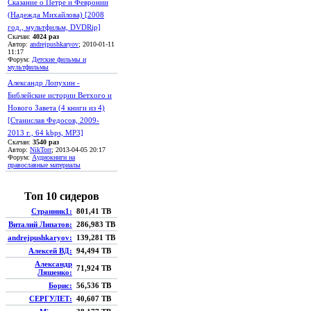
Сказание о Петре и Февронии
(Надежда Михайлова) [2008
год., мультфильм, DVDRip]
Скачан:
4024 раз
Автор:
andrejpushkaryov
; 2010-01-11
11:17
Форум:
Детские фильмы и
мультфильмы
Александр Лопухин -
Библейские истории Ветхого и
Нового Завета (4 книги из 4)
[Станислав Федосов, 2009-
2013 г., 64 kbps, MP3]
Скачан:
3540 раз
Автор:
NikTorr
; 2013-04-05 20:17
Форум:
Аудиокниги на
православные материалы
Топ 10 сидеров
Странник1:
801,41 TB
Виталий Липатов:
286,983 TB
andrejpushkaryov:
139,281 TB
Алексей ВД:
94,494 TB
Александр
71,924 TB
Ляшенко:
Борис:
56,536 TB
СЕРГУЛЕТ:
40,607 TB