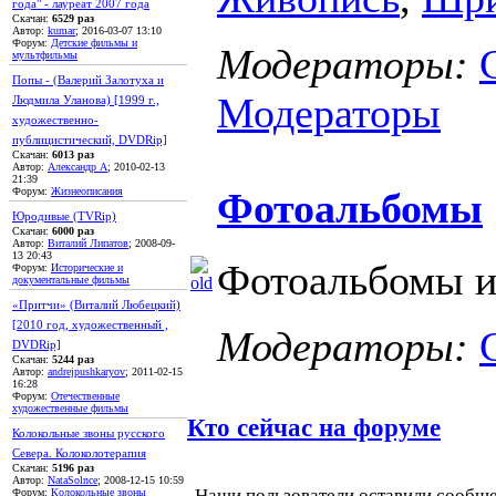
года" - лауреат 2007 года
Скачан:
6529 раз
Автор:
kumar
; 2016-03-07 13:10
Форум:
Детские фильмы и
Модераторы:
мультфильмы
Попы - (Валерий Залотуха и
Модераторы
Людмила Уланова) [1999 г.,
художественно-
публицистический, DVDRip]
Скачан:
6013 раз
Автор:
Александр А
; 2010-02-13
21:39
Фотоальбомы
Форум:
Жизнеописания
Юродивые (TVRip)
Скачан:
6000 раз
Автор:
Виталий Липатов
; 2008-09-
13 20:43
Фотоальбомы и
Форум:
Исторические и
документальные фильмы
«Притчи» (Виталий Любецкий)
[2010 год, художественный ,
Модераторы:
DVDRip]
Скачан:
5244 раз
Автор:
andrejpushkaryov
; 2011-02-15
16:28
Форум:
Отечественные
художественные фильмы
Кто сейчас на форуме
Колокольные звоны русского
Севера. Колоколотерапия
Скачан:
5196 раз
Автор:
NataSolnce
; 2008-12-15 10:59
Наши пользователи оставили сообщ
Форум:
Колокольные звоны