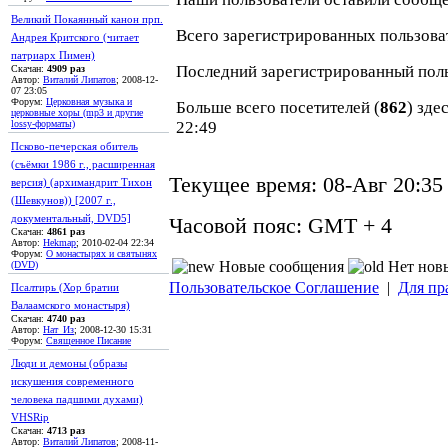
Великий Покаянный канон прп.
Всего зарегистрированных пользова
Андрея Критского (читает
патриарх Пимен)
Последний зарегистрированный пол
Скачан:
4909 раз
Автор:
Виталий Липатов
; 2008-12-
07 23:05
Форум:
Церковная музыка и
Больше всего посетителей (
862
) зде
церковные хоры (mp3 и другие
22:49
lossy-форматы)
Псково-печерская обитель
(съёмки 1986 г., расширенная
Текущее время:
08-Авг 20:35
версия) (архимандрит Тихон
(Шевкунов)) [2007 г.,
документальный, DVD5]
Часовой пояс:
GMT + 4
Скачан:
4861 раз
Автор:
Hekmap
; 2010-02-04 22:34
Форум:
О монастырях и святынях
Новые сообщения
Нет нов
(DVD)
Пользовательское Соглашение
|
Для пр
Псалтирь (Хор братии
Валаамского монастыря)
Скачан:
4740 раз
Автор:
Нат_Из
; 2008-12-30 15:31
Форум:
Священное Писание
Люди и демоны (образы
искушения современного
человека падшими духами)
VHSRip
Скачан:
4713 раз
Автор:
Виталий Липатов
; 2008-11-