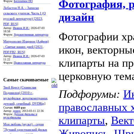
Фотография, 
Форум:
Бесплатное ПО
Лобастов Н.А. - Записки
дизайн
сельского учителя. Часть I (О
русской литературе) [2023,
PDF, RUS]
Автор:
Иванов.И.И.
; 2026-07-03
18:58
Фотографии хр
Форум:
Художественная литература
Митрополит Иларион (Алфеев)
икон, векторны
- Святые наших дней [2021,
PDF/FB2, RUS]
Автор:
Иванов.И.И.
; 2026-07-03
клипарты на п
11:22
Форум:
Православная литература
церковную тем
Самые скачиваемые
Твой Крест (Станислав
Подфорумы:
И
Подивилов) [2010 г.,
мультфильм, короткометражка,
православных 
детский, семейный, DVDRip]
Скачан:
6689 раз
Автор:
донор
; 2013-03-11 22:36
Форум:
Детские фильмы и
клипарты
,
Вект
мультфильмы
Моя любовь (мульт) - серия
Живопись
,
Шр
"Лучший христианский фильм