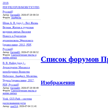
2018,
PDF/FB2/EPUB/MOBI/TXT/FB3,
Русский]
Автор:
Евгений3
; 2026-07-20 00:54
Форум:
Акафисты
Шпак А. В. (ред.) - Вот Жизнь
Вечная. Жития и чудесные
видения святых Василия
Нового и Григентия,
архиепископа Эфиопского
[православие, 2012, PDF,
Русский]
Автор:
Евгений3
; 2026-07-20 00:52
Форум:
Святоотеческие тексты и
Список форумов П
жития святых
В. В. Файер (ред.) -
Архистратиг Михаил и
непобедимое Воинство
Небесное. Акафист. Молитвы.
Чудеса [православие, 2017,
Изображения
PDF, Русский]
Автор:
Евгений3
; 2026-07-20 00:49
Форум:
Святоотеческие тексты и
жития святых
Vosk_GUI-Path - система
распознавания речи
Автор:
user314
; 2026-07-04 11:41