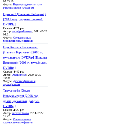
05 03:10
Форум:
Видео-раздачи с низким
разрешением и качеством
Притчи 2 (Виталий Любецкий)
[2011 год , художественный ,
DVDRip]
Скачан:
4524 раз
Автор:
andrejpushkaryov
; 2011-12-29
06:21
Форум:
Отечественные
художественные фильмы
Про Василия Блаженного
(Наталья Березовая) [2008 г.,
мультфильм, DVDRip] (Наталья
Березовая) [2008 г., мульфильм,
DVDRip]
Скачан:
4440 раз
Автор:
Anonymous
; 2009-10-30
10:59
Форум:
Детские фильмы и
мультфильмы
Третье небо (Эльер
Ишмухамедов) [2008 год,
драма, духовный, добрый,
DVDRip]
Скачан:
4325 раз
Автор:
ruzamazitovna
; 2014-02-22
15:22
Форум:
Отечественные
художественные фильмы