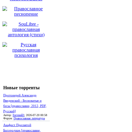
Новые торренты
Протоиерей Александр
Введенский - Бесноватые и
бесы [православие, 2012, PDF,
Русский]
Автор:
Евгений3
; 2026-07-20 00:58
Форум:
Православная литература
Акафист Пресвятой
Богородице [православие,