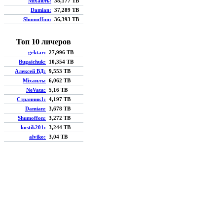
Мiхаилъ:
38,177 TB
Damian:
37,289 TB
Shumoffon:
36,393 TB
Топ 10 личеров
gektar:
27,996 TB
Bugaichuk:
10,354 TB
Алексей ВД:
9,553 TB
Мiхаилъ:
6,062 TB
NeVata:
5,16 TB
Странник1:
4,197 TB
Damian:
3,678 TB
Shumoffon:
3,272 TB
kostik201:
3,244 TB
alviko:
3,04 TB