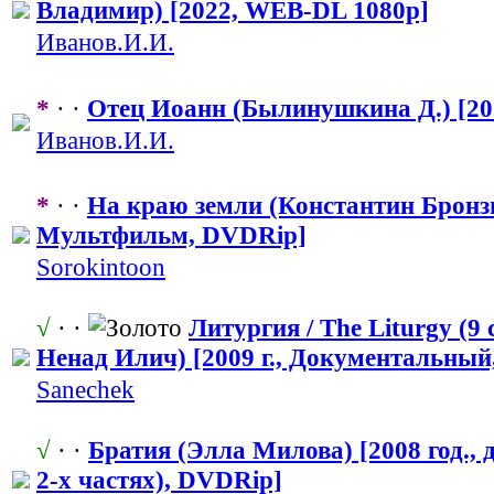
Владимир) [2022, WEB-DL 1080p]
Иванов.И.И.
*
· ·
Отец Иоанн (Былинушкина Д.) [20
Иванов.И.И.
*
· ·
На краю земли (Константин Бронзит
Мультфильм, DVDRip]
Sorokintoon
√
· ·
Литургия / The Liturgy (9 
Ненад Илич) [2009 г., Документальн
​ы
Sanechek
√
· ·
Братия (Элла Милова) [2008 год.,
2-х частях), DVDRip]