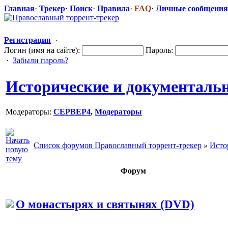
Главная
·
Трекер
·
Поиск
·
Правила
·
FAQ
·
Личные сообщения
Регистрация
·
Логин (имя на сайте):
Пароль:
·
Забыли пароль?
Исторические и документал
Модераторы:
CEPBEP4
,
Модераторы
Список форумов Православный торрент-трекер
»
Исто
Форум
О монастырях и святынях (DVD)