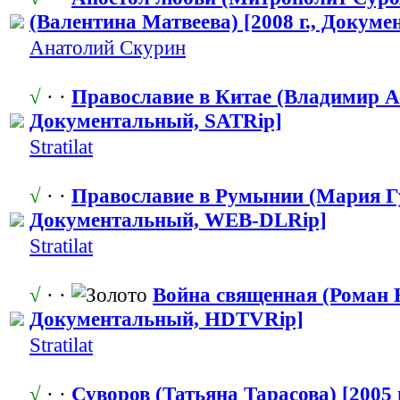
(Валентина Матвеева) [2008 г., Докуме
Анатолий Скурин
√
· ·
Православие в Китае (Владимир Ас
Документальн
​ый, SATRip]
Stratilat
√
· ·
Православие в Румынии (Мария Гус
Документальн
​ый, WEB-DLRip]
Stratilat
√
· ·
Война священная (Роман Н
Документальн
​ый, HDTVRip]
Stratilat
√
· ·
Суворов (Татьяна Тарасова) [2005 