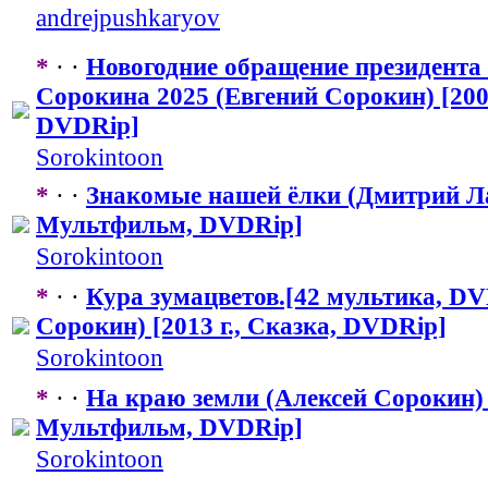
andrejpushka
​ryov
*
· ·
Новогодние обращение президента
Сорокина 2025 (Евгений Сорокин) [2004
DVDRip]
Sorokintoon
*
· ·
Знакомые нашей ёлки (Дмитрий Лаз
Мультфильм, DVDRip]
Sorokintoon
*
· ·
Кура зумацветов.[42 мультика, DV
Сорокин) [2013 г., Сказка, DVDRip]
Sorokintoon
*
· ·
На краю земли (Алексей Сорокин) [
Мультфильм, DVDRip]
Sorokintoon