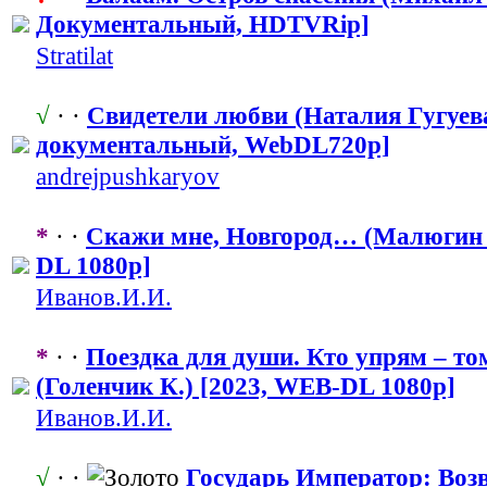
Документальн
​ый, HDTVRip]
Stratilat
√
· ·
Свидетели любви (Наталия Гугуева)
документальн
​ый, WebDL720p]
andrejpushka
​ryov
*
· ·
Скажи мне, Новгород… (Малюгин 
DL 1080p]
Иванов.И.И.
*
· ·
Поездка для души. Кто упрям – то
(Голенчик К.) [2023, WEB-DL 1080p]
Иванов.И.И.
√
· ·
Государь Император: Воз