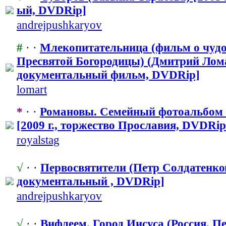
ый, DVDRip]
andrejpushka
​ryov
#
· ·
Млекопитател
​ьница (фильм о чуд
Пресвятой Богородицы) (Дмитрий Ломан
документальн
​ый фильм, DVDRip]
lomart
*
· ·
Романовы. Семейный фотоальбом 
[2009 г., торжество Прославия, DVDRi
royalstag
√
· ·
Первосвятите
​ли (Петр Солдатенков
документальн
​ый , DVDRip]
andrejpushka
​ryov
√
· ·
Вифлеем. Город Иисуса (Россия. П