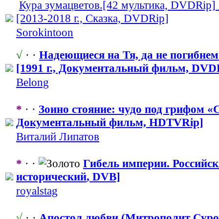
Кура зумацветов.[42 мультика, DVDRip]
[2013-2018 г., Сказка, DVDRip]
Sorokintoon
√
· ·
Надеющиеся на Тя, да не погибне
[1991 г., Документальн
​ый фильм, DVD
Belong
*
· ·
Зоино стояние: чудо под грифом «С
Документальн
​ый фильм, HDTVRip]
Виталий Липатов
*
· ·
Гибель империи. Российски
исторический
​, DVB]
royalstag
√
· ·
Апостол любви (Митрополит Суро