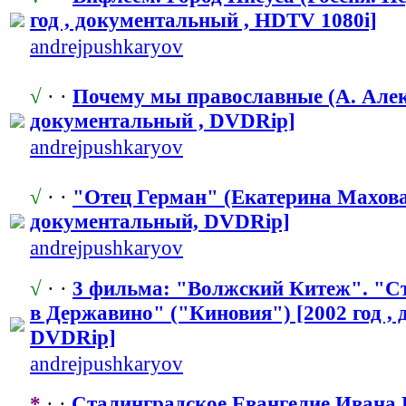
год , документальн
​ый , HDTV 1080i]
andrejpushka
​ryov
√
· ·
Почему мы православные
​ (А. Але
документальн
​ый , DVDRip]
andrejpushka
​ryov
√
· ·
"Отец Герман" (Екатерина Махова)
документальн
​ый, DVDRip]
andrejpushka
​ryov
√
· ·
3 фильма: "Волжски
​й Китеж". "С
в Державино" ("Киновия
​") [2002 год 
DVDRip]
andrejpushka
​ryov
*
· ·
Сталинградск
​ое Евангелие Ивана