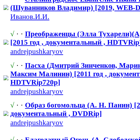
(Шуванников Владимир) [2019, WEB-D
Иванов.И.И.
√
· ·
Преображенцы
​ (Элла Тухарели)
[2015 год , документальн
​ый , HDTVRip
andrejpushka
​ryov
√
· ·
Пасха (Дмитрий Зинченков, Марин
Максим Малинин) [2011 год , докумен
HDTVRip720p]
andrejpushka
​ryov
√
· ·
Образ богомольца (А. Н. Панин) [2
документальн
​ый , DVDRip]
andrejpushka
​ryov
√
· ·
Благодатный Огонь (А. Слободской)