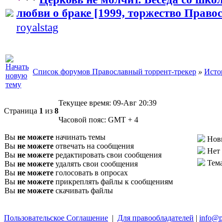
любви о браке [1999, торжество Право
royalstag
Список форумов Православный торрент-трекер
»
Исто
Текущее время:
09-Авг 20:39
Страница
1
из
8
Часовой пояс:
GMT + 4
Вы
не можете
начинать темы
Нов
Вы
не можете
отвечать на сообщения
Нет
Вы
не можете
редактировать свои сообщения
Тем
Вы
не можете
удалять свои сообщения
Вы
не можете
голосовать в опросах
Вы
не можете
прикреплять файлы к сообщениям
Вы
не можете
скачивать файлы
Пользовательское Соглашение
|
Для правообладателей
|
info@p