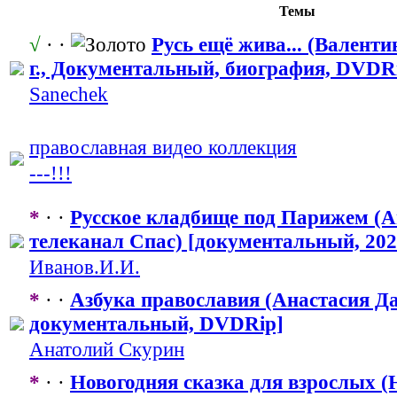
Темы
√
· ·
Русь ещё жива... (Валенти
г., Документальн
​ый, биография, DVDR
Sanechek
православная
​ видео коллекция
---!!!
*
· ·
Русское кладбище под Парижем (А
телеканал Спас) [документальн
​ый, 20
Иванов.И.И.
*
· ·
Азбука православия (Анастасия Дад
документальн
​ый, DVDRip]
Анатолий Скурин
*
· ·
Новогодняя сказка для взрослых