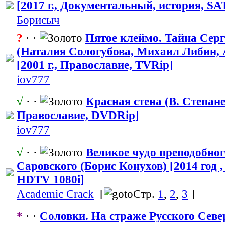
[2017 г., Документальн
​ый, история, SA
Борисыч
?
· ·
Пятое клеймо. Тайна Сер
(Наталия Сологубова, Михаил Либин, 
[2001 г., Православие,
​ TVRip]
iov777
√
· ·
Красная стена (В. Степанен
Православие,
​ DVDRip]
iov777
√
· ·
Великое чудо преподобног
Саровского (Борис Конухов) [2014 год 
HDTV 1080i]
Academic Crack
[
Стр.
1
,
2
,
3
]
*
· ·
Соловки. На страже Русского Сев