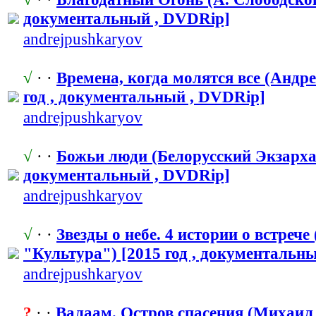
документальн
​ый , DVDRip]
andrejpushka
​ryov
√
· ·
Времена, когда молятся все (Андр
год , документальн
​ый , DVDRip]
andrejpushka
​ryov
√
· ·
Божьи люди (Белорусский Экзархат)
документальн
​ый , DVDRip]
andrejpushka
​ryov
√
· ·
Звезды о небе. 4 истории о встрече
"Культур
​а") [2015 год , документальн
​
andrejpushka
​ryov
?
· ·
Валаам. Остров спасения (Михаил З