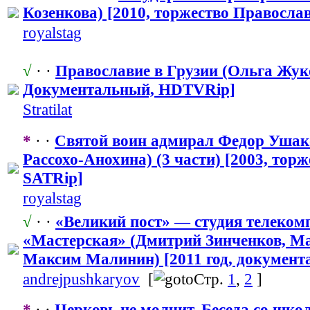
Козенкова) [2010, торжество Правосла
royalstag
√
· ·
Православие в Грузии (Ольга Жуков
Документальн
​ый, HDTVRip]
Stratilat
*
· ·
Святой воин адмирал Федор Ушак
Рассохо-Анох
​ина) (3 части) [2003, то
SATRip]
royalstag
√
· ·
«Великий пост» — студия телеком
«Мастерская» (Дмитрий Зинченков, М
Максим Малинин) [2011 год, документ
andrejpushka
​ryov
[
Стр.
1
,
2
]
*
· ·
Церковь не молчит. Беседа со школ