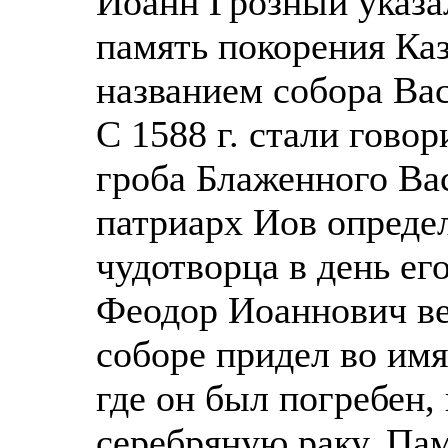
Иоанн Грозный указал
память покорения Каз
названием собора Ва
С 1588 г. стали гово
гроба Блаженного Вас
патриарх Иов опреде
чудотворца в день ег
Феодор Иоаннович ве
соборе придел во имя
где он был погребен,
серебряную раку. Па