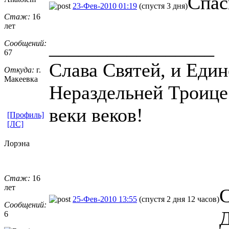
Спас
23-Фев-2010 01:19
(спустя 3 дня)
Стаж:
16
лет
_________________
Сообщений:
67
Слава Святей, и Еди
Откуда:
г.
Макеевка
Нераздельней Троице 
веки веков!
[Профиль]
[ЛС]
Лорэна
Стаж:
16
лет
С
25-Фев-2010 13:55
(спустя 2 дня 12 часов)
Сообщений:
Д
6