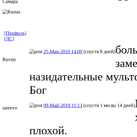
Самара
[Профиль]
[ЛС]
боль
25-Мар-2010 14:09
(спустя 8 дней)
зам
Ruvim
назидательные мульт
Бог
09-Май-2010 11:13
(спустя 1 месяц 14 дней)
sareevo
плохой.