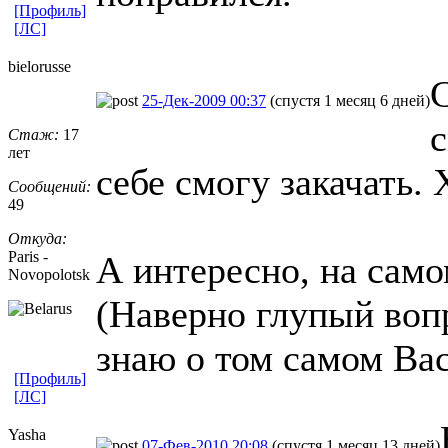
[Профиль]
[ЛС]
bielorusse
С
25-Дек-2009 00:37
(спустя 1 месяц 6 дней)
с
Стаж:
17
лет
себе смогу закачать.
Сообщений:
49
Откуда:
Paris -
А интересно, на само
Novopolotsk
(Наверно глупый вопр
знаю о том самом Ва
[Профиль]
[ЛС]
Yasha
07-Фев-2010 20:08
(спустя 1 месяц 13 дней)