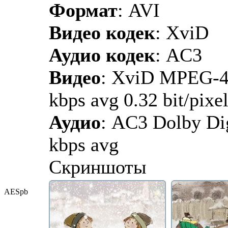
Формат
: AVI
Видео кодек
: XviD
Аудио кодек
: AC3
Видео
: XviD MPEG-4 
kbps avg 0.32 bit/pixe
Аудио
: AC3 Dolby Dig
kbps avg
Скриншоты
AESpb