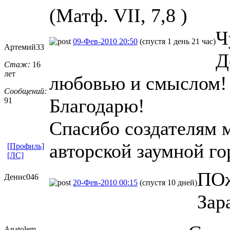
(Матф. VII, 7,8 )
Ч
09-Фев-2010 20:50
(спустя 1 день 21 час)
Артемий33
Д
Стаж:
16
лет
любовью и смыслом!
Сообщений:
Благодарю!
91
Спасибо создателям му
авторской заумной г
[Профиль]
[ЛС]
ПОж
Денис046
20-Фев-2010 00:15
(спустя 10 дней)
Зар
Anatolem