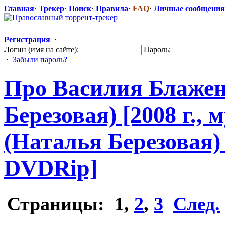
Главная
·
Трекер
·
Поиск
·
Правила
·
FAQ
·
Личные сообщения
Регистрация
·
Логин (имя на сайте):
Пароль:
·
Забыли пароль?
Про Василия Блажен
Березовая) [2008 г.
(Наталья Березовая) 
DVDRip]
Страницы:
1
,
2
,
3
След.