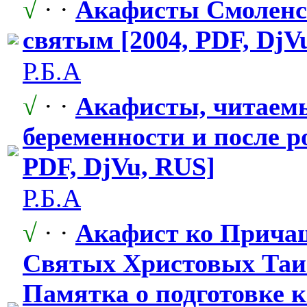
√
· ·
Акафисты Смолен
святым [2004, PDF, DjV
Р.Б.А
√
· ·
Акафисты, читаем
беременности
​ и после р
PDF, DjVu, RUS]
Р.Б.А
√
· ·
Акафист ко Прич
Святых Христовых Таи
Памятка о подготовке 