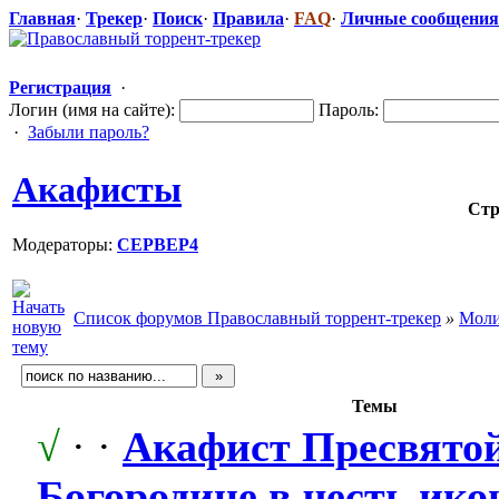
Главная
·
Трекер
·
Поиск
·
Правила
·
FAQ
·
Личные сообщения
Регистрация
·
Логин (имя на сайте):
Пароль:
·
Забыли пароль?
Акафисты
Ст
Модераторы:
CEPBEP4
Список форумов Православный торрент-трекер
»
Моли
Темы
√
· ·
Акафист Пресвято
Богородице в честь ико