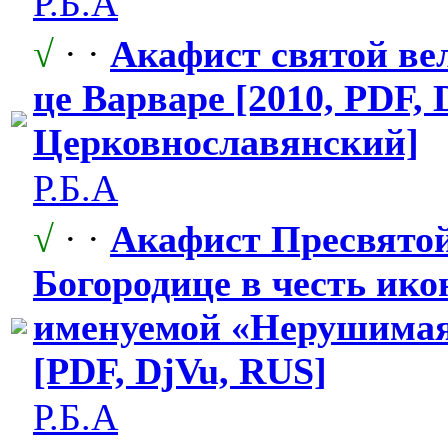
Р.Б.А
√
· ·
Акафист святой ве
це Варваре [2010, PDF, 
Церковнослав
​янский]
Р.Б.А
√
· ·
Акафист Пресвято
Богородице в честь ико
именуемой «Нерушимая
[PDF, DjVu, RUS]
Р.Б.А