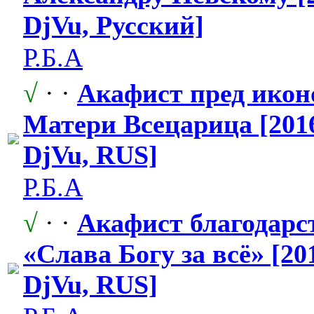
DjVu, Русский]
Р.Б.А
√
· ·
Акафист пред икон
Матери Всецарица [2016
DjVu, RUS]
Р.Б.А
√
· ·
Акафист благодарс
«Слава Богу за всё» [20
DjVu, RUS]