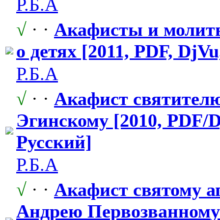
Р.Б.А
√
· ·
Акафисты и молит
о детях [2011, PDF, DjVu
Р.Б.А
√
· ·
Акафист святител
Эгинскому [2010, PDF/D
Русский]
Р.Б.А
√
· ·
Акафист святому а
Андрею Первозванном
​