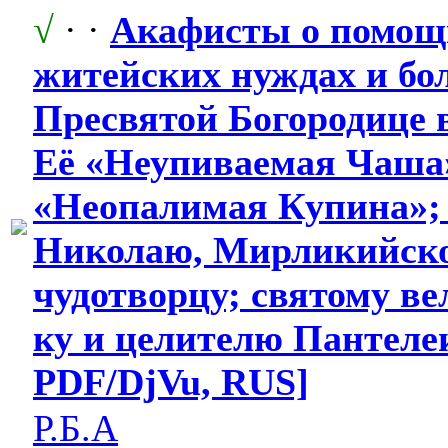
√
· ·
Акафисты о помощ
житейских нуждах и бо
Пресвятой Богородице в
Её «Неупиваемая Чаша
«Неопалимая Купина»;
Николаю, Мирликийск
чудотворцу; святому в
ку и целителю Пантеле
PDF/DjVu, RUS]
Р.Б.А