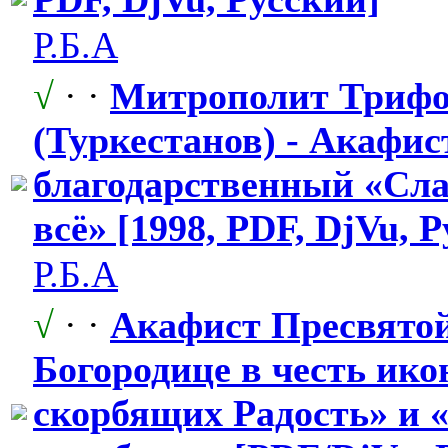
Р.Б.А
√
· ·
Митрополит Триф
(Туркестанов) - Акафис
благодарстве
​нный «Сла
всё» [1998, PDF, DjVu, 
Р.Б.А
√
· ·
Акафист Пресвято
Богородице в честь ико
скорбящих Радость» и 