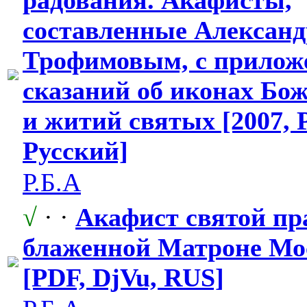
составленные
​ Алексан
Трофимовым, с прилож
сказаний об иконах Бо
и житий святых [2007, 
Русский]
Р.Б.А
√
· ·
Акафист святой пр
блаженной Матроне Мо
[PDF, DjVu, RUS]