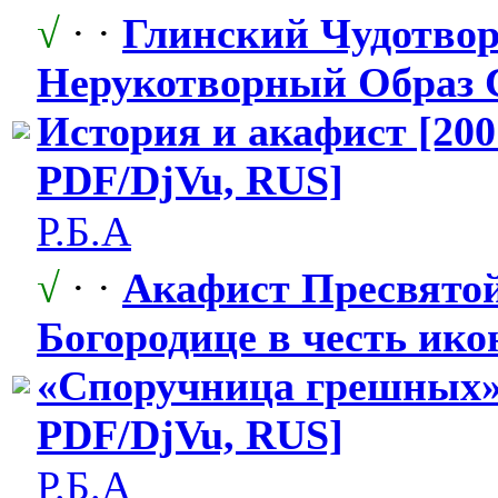
√
· ·
Глинский Чудотво
Нерукотворны
​й Образ
История и акафист [200
PDF/DjVu, RUS]
Р.Б.А
√
· ·
Акафист Пресвято
Богородице в честь ико
«Споручница грешных» 
PDF/DjVu, RUS]
Р.Б.А