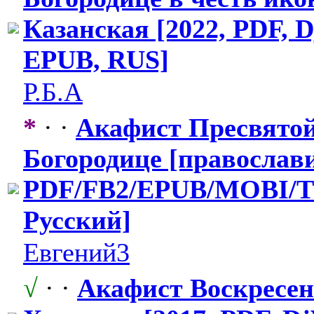
Казанская [2022, PDF, D
EPUB, RUS]
Р.Б.А
*
· ·
Акафист Пресвято
Богородице [православи
PDF/FB2/EPUB
​/MOBI/
Русский]
Евгений3
√
· ·
Акафист Воскресе