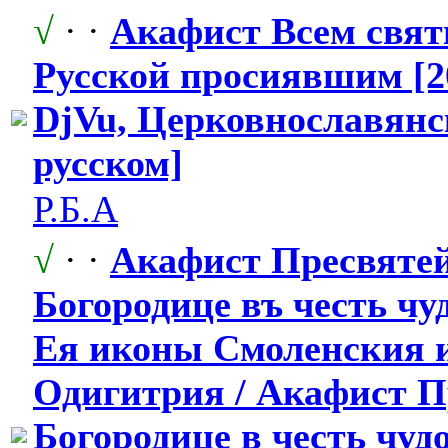
√
· ·
Акафист Всем свят
Русской просиявшим [2
DjVu, Церковнослав
​ян
русском]
Р.Б.А
√
· ·
Акафист Пресвяте
Богородице въ честь ч
Ея иконы Смоленския 
Одигитрия / Акафист П
Богородице в честь чуд