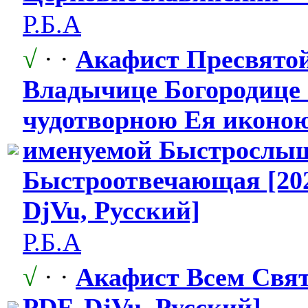
Р.Б.А
√
· ·
Акафист Пресвято
Владычице Богородице 
чудотворною Ея иконою
именуемой Быстрослы
Быстроотвеча
​ющая [20
DjVu, Русский]
Р.Б.А
√
· ·
Акафист Всем Свят
PDF, DjVu, Русский]