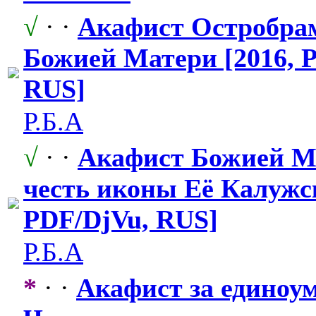
√
· ·
Акафист Остробра
Божией Матери [2016, P
RUS]
Р.Б.А
√
· ·
Акафист Божией М
честь иконы Её Калужск
PDF/DjVu, RUS]
Р.Б.А
*
· ·
Акафист за единоу