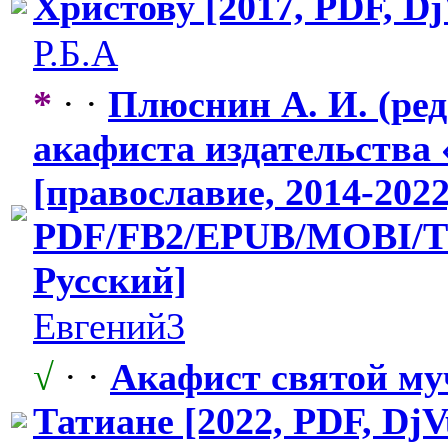
Христову [2017, PDF, D
Р.Б.А
*
· ·
Плюснин А. И. (ред.
акафиста издательства
​
[православие,
​ 2014-2022
PDF/FB2/EPUB
​/MOBI/
Русский]
Евгений3
√
· ·
Акафист святой му
Татиане [2022, PDF, DjV