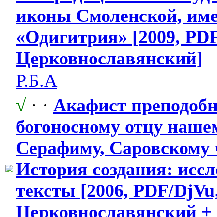
иконы Смоленской, им
«Одигитрия» [2009, PDF
Церковнослав
​янский]
Р.Б.А
√
· ·
Акафист преподоб
богоносному отцу наше
Серафиму, Саровскому 
История создания: иссл
тексты [2006, PDF/DjVu
Церковнослав
​янский +