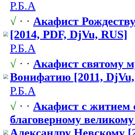
Р.Б.А
√
· ·
Акафист Рождеству
[2014, PDF, DjVu, RUS]
Р.Б.А
√
· ·
Акафист святому м
Вонифатию [2011, DjVu
Р.Б.А
√
· ·
Акафист с житием 
благоверному
​ великом
Александру Невскому [2