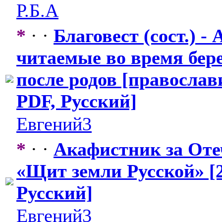
Р.Б.А
*
· ·
Благовест (сост.) -
читаемые во время бер
после родов [православ
PDF, Русский]
Евгений3
*
· ·
Акафистник за Оте
«Щит земли Русской» [2
Русский]
Евгений3