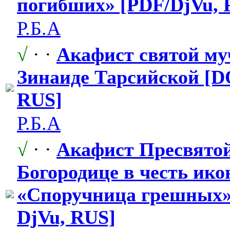
погибших» [PDF/DjVu, 
Р.Б.А
√
· ·
Акафист святой му
Зинаиде Тарсийской [D
RUS]
Р.Б.А
√
· ·
Акафист Пресвято
Богородице в честь ико
«Споручница грешных» 
DjVu, RUS]