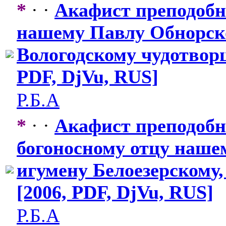
*
· ·
Акафист преподоб
нашему Павлу Обнорск
Вологодскому
​ чудотвор
PDF, DjVu, RUS]
Р.Б.А
*
· ·
Акафист преподоб
богоносному отцу наше
игумену Белоезерском
​
[2006, PDF, DjVu, RUS]
Р.Б.А