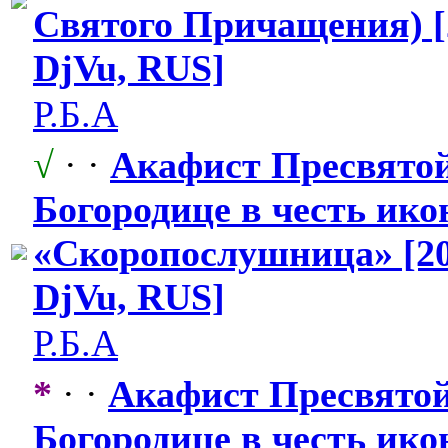
Святого Причащения) [
DjVu, RUS]
Р.Б.А
√
· ·
Акафист Пресвято
Богородице в честь ико
«Скоропослушн
​ица» [2
DjVu, RUS]
Р.Б.А
*
· ·
Акафист Пресвято
Богородице в честь ико