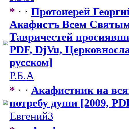
*
· ·
Протоиерей Георги
Акафистъ Всем Святым
Тавричестей просиявши
PDF, DjVu, Церковносл
русском]
Р.Б.А
*
· ·
Акафистник на вс
потребу души [2009, PD
Евгений3