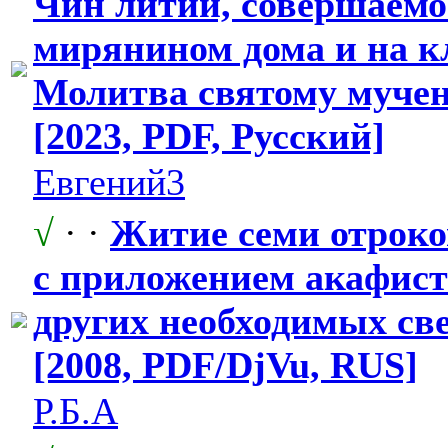
Чин литии, совершаем
мирянином дома и на к
Молитва святому муче
[2023, PDF, Русский]
Евгений3
√
· ·
Житие семи отроко
с приложением акафист
других необходимых св
[2008, PDF/DjVu, RUS]
Р.Б.А