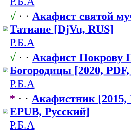
Р.Б.А
√
· ·
Акафист святой му
Татиане [DjVu, RUS]
Р.Б.А
√
· ·
Акафист Покрову 
Богородицы [2020, PDF,
Р.Б.А
*
· ·
Акафистник [2015, 
EPUB, Русский]
Р.Б.А