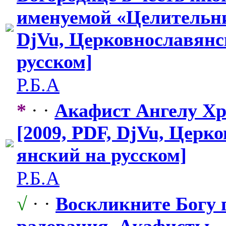
именуемой «Целительн
DjVu, Церковнослав
​ян
русском]
Р.Б.А
*
· ·
Акафист Ангелу Х
[2009, PDF, DjVu, Церк
янский на русском]
Р.Б.А
√
· ·
Воскликните Богу 
радования. Акафисты,