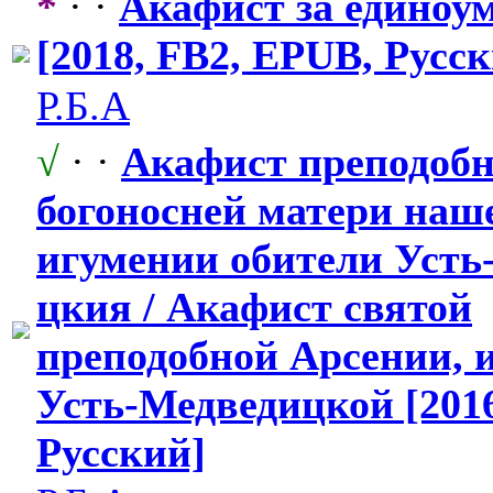
*
· ·
Акафист за единоу
[2018, FB2, EPUB, Русс
Р.Б.А
√
· ·
Акафист преподобн
богоносней матери наш
игумении обители Усть
цкия / Акафист святой
преподобной Арсении, 
Усть-Медведи
​цкой [201
Русский]