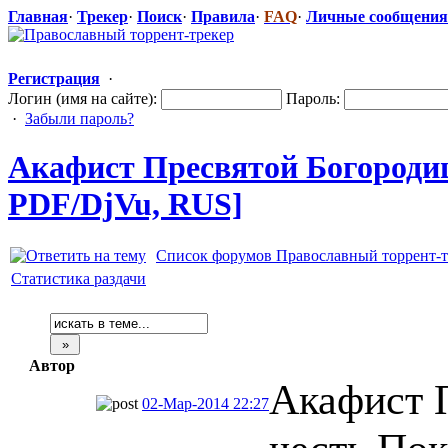
Главная
·
Трекер
·
Поиск
·
Правила
·
FAQ
·
Личные сообщения
Регистрация
·
Логин (имя на сайте):
Пароль:
·
Забыли пароль?
Акафист Пресвятой Богородице
PDF/DjVu, RUS]
Список форумов Православный торрент-т
Статистика раздачи
Автор
Акафист 
02-Мар-2014 22:27