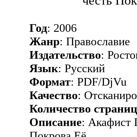
честь Пок
Год
: 2006
Жанр
: Православие
Издательство
: Рост
Язык
: Русский
Формат
: PDF/DjVu
Качество
: Отсканир
Количество страни
Описание
: Акафист 
Покрова Её.