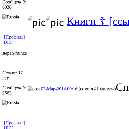
Сообщений:
_________________
6036
Книги ☦ [ссы
[Профиль]
[ЛС]
stepan-frunz
​e
Стаж:
17
лет
Сп
Сообщений:
03-Мар-2014 00:16
(спустя 41 минута)
2563
[Профиль]
[ЛС]