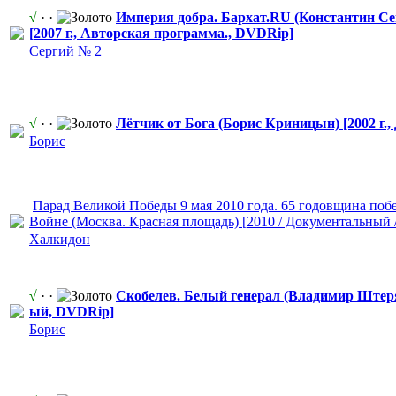
√
· ·
Империя добра. Бархат.RU (Константин С
[2007 г., Авторская программа., DVDRip]
Сергий № 2
√
· ·
Лётчик от Бога (Борис Криницын) [2002 г.
Борис
Парад Великой Победы 9 мая 2010 года. 65 годовщина поб
Войне (Москва. Красная площадь) [2010 / Документальн
​ый
Халкидон
√
· ·
Скобелев. Белый генерал (Владимир Штерян
ый, DVDRip]
Борис