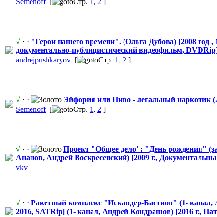
Semenoff
[
Стр.
1
,
2
]
√
· ·
"Герои нашего времени". (Ольга Дубова) [2008 год
документальн
​о-публицисти
​ческий видеофильм, DVDRip
andrejpushka
​ryov
[
Стр.
1
,
2
]
√
· ·
Эйфория или Пиво - легальный наркотик (
Semenoff
[
Стр.
1
,
2
]
√
· ·
Проект "Общее дело": "День рождения" (з
Ананов, Андрей Воскресенски
​й) [2009 г., Документальн
​
vkv
√
· ·
Ракетный комплекс "Исканде
​р-Бастион" (1- канал,
2016, SATRip] (1- канал, Андрей Кондрашов) [2016 г., Па