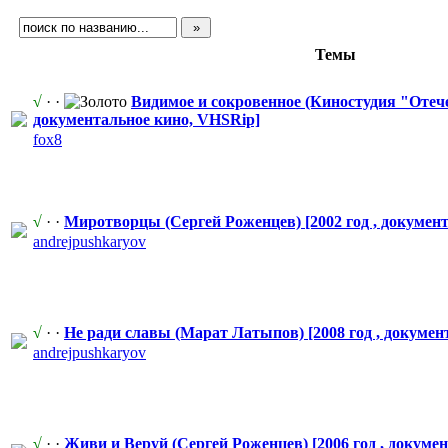
Темы
√
· ·
Видимое и сокровенное (Киностудия "Отеч
документальн
​ое кино, VHSRip]
fox8
√
· ·
Миротворцы (Сергей Роженцев) [2002 год , докумен
andrejpushka
​ryov
√
· ·
Не ради славы (Марат Латыпов) [2008 год , докумен
andrejpushka
​ryov
√
· ·
Живи и Веруй (Сергей Роженцев) [2006 год , докуме