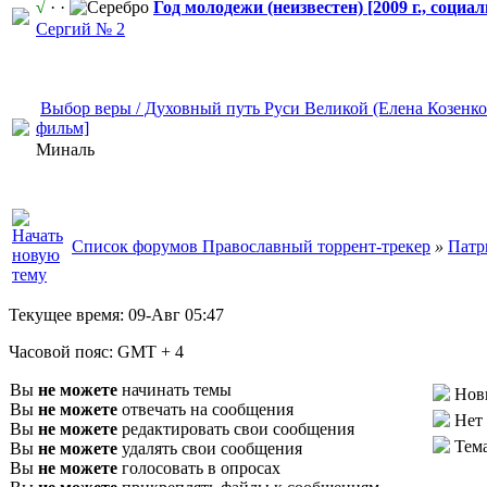
√
· ·
Год молодежи (неизвестен) [2009 г., социа
Сергий № 2
Выбор веры / Духовный путь Руси Великой (Елена Козенков
фильм]
Миналь
Список форумов Православный торрент-трекер
»
Патр
Текущее время:
09-Авг 05:47
Часовой пояс:
GMT + 4
Вы
не можете
начинать темы
Нов
Вы
не можете
отвечать на сообщения
Нет
Вы
не можете
редактировать свои сообщения
Тем
Вы
не можете
удалять свои сообщения
Вы
не можете
голосовать в опросах