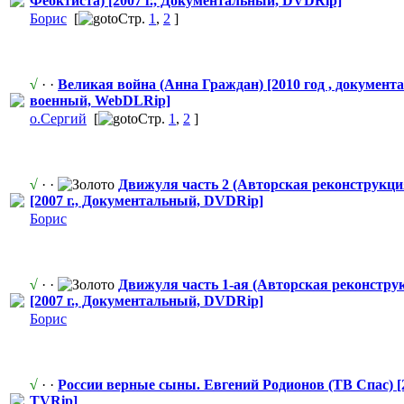
Феоктиста) [2007 г., Документальн
​ый, DVDRip]
Борис
[
Стр.
1
,
2
]
√
· ·
Великая война (Анна Граждан) [2010 год , документ
военный, WebDLRip]
о.Сергий
[
Стр.
1
,
2
]
√
· ·
Движуля часть 2 (Авторская реконструкци
[2007 г., Документальн
​ый, DVDRip]
Борис
√
· ·
Движуля часть 1-ая (Авторская реконстру
[2007 г., Документальн
​ый, DVDRip]
Борис
√
· ·
России верные сыны. Евгений Родионов (ТВ Спас) [2
TVRip]