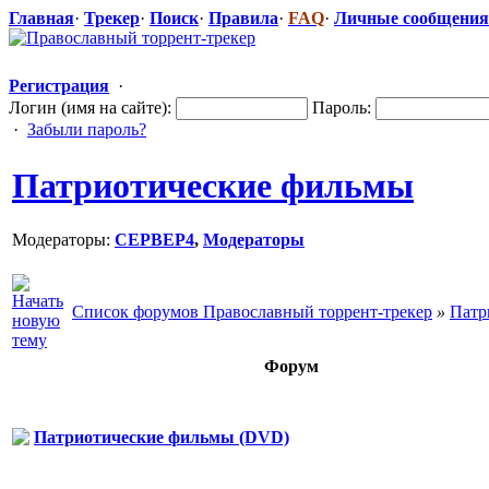
Главная
·
Трекер
·
Поиск
·
Правила
·
FAQ
·
Личные сообщения
Регистрация
·
Логин (имя на сайте):
Пароль:
·
Забыли пароль?
Патриотические фильмы
Модераторы:
CEPBEP4
,
Модераторы
Список форумов Православный торрент-трекер
»
Патр
Форум
Патриотические фильмы (DVD)