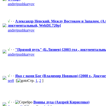
andrejpushka
​ryov
√
· ·
Александр Невский. Между Востоком и Западом. (Але
документальн
​ый, WebDL720p]
andrejpushka
​ryov
√
· ·
"Прямой путь" (Б.Лизнев) [2003 год , документальн
​
andrejpushka
​ryov
√
· ·
Яко с нами Бог (Владимир Новиков) [2008 г., Докум
ser8
[
Стр.
1
,
2
]
√
· ·
Воины духа (Андрей Кирисенко)