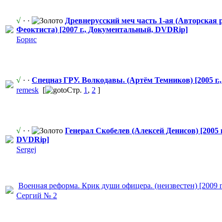
√
· ·
Древнерусски
​й меч часть 1-ая (Авторская
Феоктиста) [2007 г., Документальн
​ый, DVDRip]
Борис
√
· ·
Спецназ ГРУ. Волкодавы. (Артём Темников) [2005 г.
remesk
[
Стр.
1
,
2
]
√
· ·
Генерал Скобелев (Алексей Денисов) [2005 
DVDRip]
Sergej
Военная реформа. Крик души офицера. (неизвестен) [2009 г
Сергий № 2