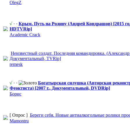
OlegZ
√
· ·
Крым. Путь на Родину (Андрей Кондрашов) [2015 го
HDTVRip]
Academic Crack
Неизвестный солдат. Последняя командировка
​. (Александр
Документальн
​ый, TVRip]
remesk
√
· ·
Богатырская силушка (Авторская реконст
Феоктиста) [2007 г., Документальн
​ый, DVDRip]
Борис
[ Опрос ]
Береги себя. Новые антиалкоголь
​ные ролики про
Mamontru