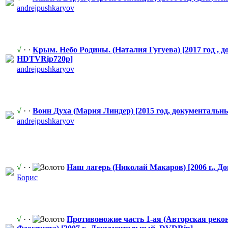
andrejpushka
​ryov
√
· ·
Крым. Небо Родины. (Наталия Гугуева) [2017 год , 
HDTVRip720p]
andrejpushka
​ryov
√
· ·
Воин Духа (Мария Линдер) [2015 год, документальн
andrejpushka
​ryov
√
· ·
Наш лагерь (Николай Макаров) [2006 г., Д
Борис
√
· ·
Противоножие
​ часть 1-ая (Авторская рек