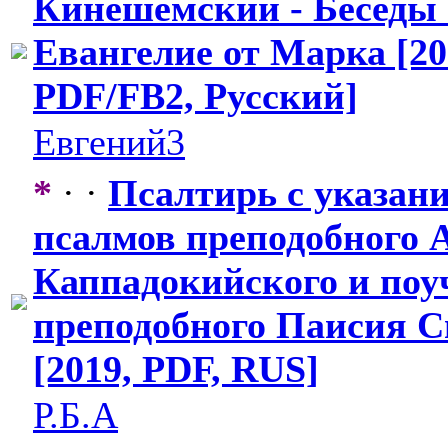
Кинешемский - Беседы
Евангелие от Марка [20
PDF/FB2, Русский]
Евгений3
*
· ·
Псалтирь с указан
псалмов преподобного
​
Каппадокийск
​ого и по
преподобного
​ Паисия 
[2019, PDF, RUS]
Р.Б.А