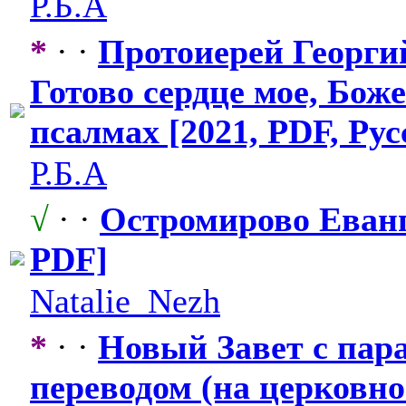
Р.Б.А
*
· ·
Протоиерей Георгий
Готово сердце мое, Боже
псалмах [2021, PDF, Рус
Р.Б.А
√
· ·
Остромирово Еванг
PDF]
Natalie_Nezh
*
· ·
Новый Завет с па
переводом (на церковн