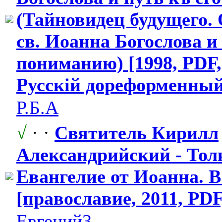
(Тайновидец будущего.
св. Иоанна Богослова и 
пониманию) [1998, PDF,
Русскiй дореформенны
​
Р.Б.А
√
· ·
Святитель Кирилл
Александрийс
​кий - То
Евангелие от Иоанна. В
[православие,
​ 2011, PD
Евгений3