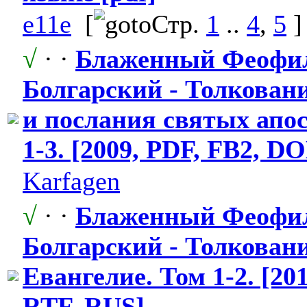
e11e
[
Стр.
1
..
4
,
5
]
√
· ·
Блаженный Феофи
Болгарский - Толковани
и послания святых апос
1-3. [2009, PDF, FB2, D
Karfagen
√
· ·
Блаженный Феофи
Болгарский - Толковани
Евангелие. Том 1-2. [20
RTF, RUS]