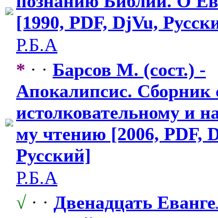
познанию Библии. О Е
[1990, PDF, DjVu, Русск
Р.Б.А
*
· ·
Барсов М. (сост.) -
Апокалипсис.
​ Сборник 
истолковател
​ьному и н
му чтению [2006, PDF, D
Русский]
Р.Б.А
√
· ·
Двенадцать Еванг