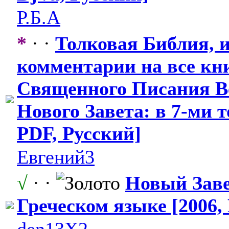
Р.Б.А
*
· ·
Толковая Библия, 
комментарии на все кн
Священного Писания Ве
Нового Завета: в 7-ми т
PDF, Русский]
Евгений3
√
· ·
Новый Заве
Греческом языке [2006,
den13X2