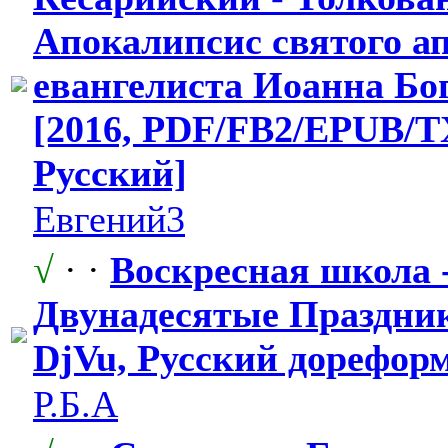
Апокалипсис святого ап
евангелиста Иоанна Бо
[2016, PDF/FB2/EPUB
​/
Русский]
Евгений3
√
· ·
Воскресная школа -
Двунадесятые
​ Праздни
DjVu, Русский дорефор
Р.Б.А