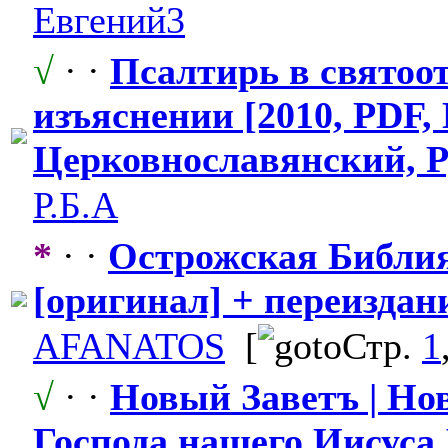
Евгений3
√
· ·
Псалтирь в святоо
изъяснении [2010, PDF, 
Церковнослав
​янский, 
Р.Б.А
*
· ·
Острожская Библия
[оригинал] + переиздан
AFANATOS
[
Стр.
1
√
· ·
Новый Заветъ | Но
Господа нашего Иисуса