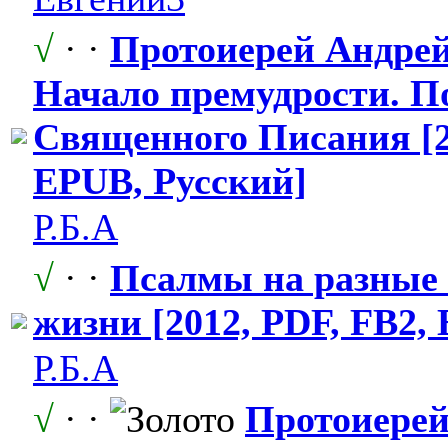
√
· ·
Протоиерей Андрей
Начало премудрости.
​ 
Священного Писания [2
EPUB, Русский]
Р.Б.А
√
· ·
Псалмы на разные 
жизни [2012, PDF, FB2,
Р.Б.А
√
· ·
Протоиерей