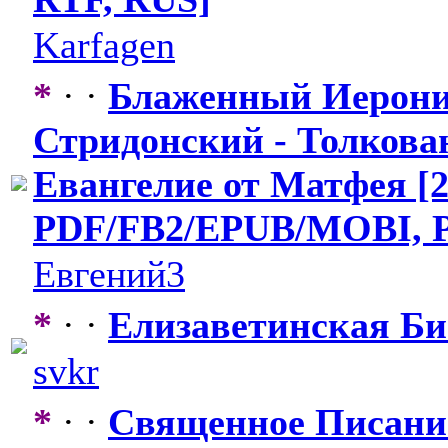
Karfagen
*
· ·
Блаженный Иерон
Стридонский - Толкова
Евангелие от Матфея [2
PDF/FB2/EPUB
​/MOBI, 
Евгений3
*
· ·
Елизаветинск
​ая Б
svkr
*
· ·
Священное Писани