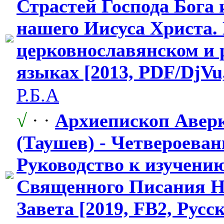
Страстей Господа Бога 
нашего Иисуса Христа.
церковнослав
​янском и
языках [2013, PDF/DjV
Р.Б.А
√
· ·
Архиепископ Авер
(Таушев) - Четвероеван
Руководство к изучени
Священного Писания Н
Завета [2019, FB2, Русс