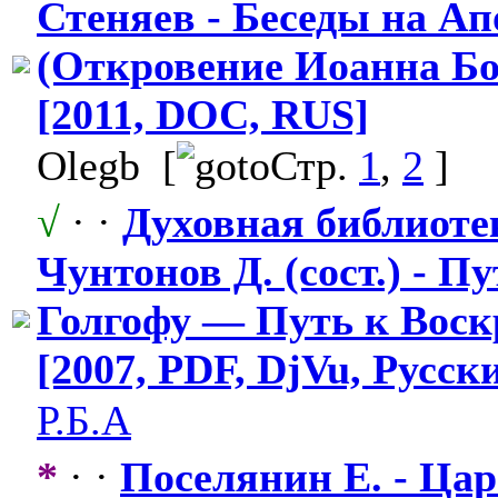
Стеняев - Беседы на Ап
(Откровение Иоанна Бо
[2011, DOC, RUS]
Olegb
[
Стр.
1
,
2
]
√
· ·
Духовная библиотек
Чунтонов Д. (сост.) - Пу
Голгофу — Путь к Вос
[2007, PDF, DjVu, Русск
Р.Б.А
*
· ·
Поселянин Е. - Ца