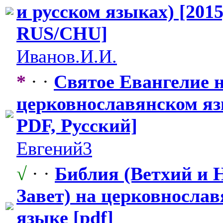
и русском языках) [2015
RUS/CHU]
Иванов.И.И.
*
· ·
Святое Евангелие 
церковнослав
​янском яз
PDF, Русский]
Евгений3
√
· ·
Библия (Ветхий и
Завет) на церковнослав
языке [pdf]