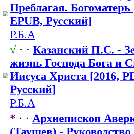
Преблагая. Богоматерь 
EPUB, Русский]
Р.Б.А
√
· ·
Казанский П.С. - З
жизнь Господа Бога и 
Иисуса Христа [2016, PD
Русский]
Р.Б.А
*
· ·
Архиепископ Авер
(Таушев) - Руководство