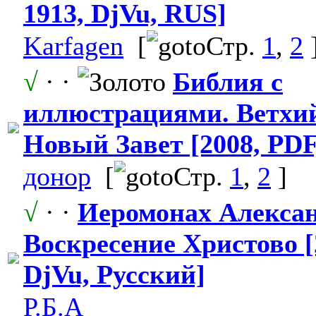
1913, DjVu, RUS]
Karfagen
[
Стр.
1
,
2
√
· ·
Библия с
иллюстрациям
​и. Ветхи
Новый Завет [2008, PDF
донор
[
Стр.
1
,
2
]
√
· ·
Иеромонах Алексан
Воскресение Христово [
DjVu, Русский]
Р.Б.А