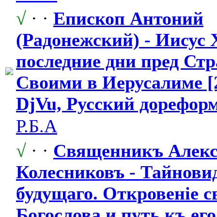
√
· ·
Епископ Антоний
(Радонежский) - Иисус 
последние дни пред Ст
Своими в Иерусалиме [2
DjVu, Русский дорефор
Р.Б.А
√
· ·
Священникъ Алекс
Колесниковъ - Тайнови
будущаго. Откровеніе с
Богослова и путь къ ег