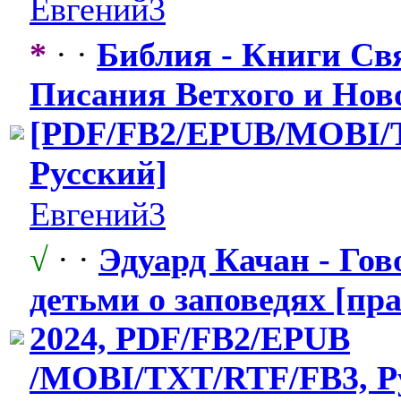
Евгений3
*
· ·
Библия - Книги Св
Писания Ветхого и Нов
[PDF/FB2/EPUB
​/MOBI/
Русский]
Евгений3
√
· ·
Эдуард Качан - Гов
детьми о заповедях [пр
2024, PDF/FB2/EPUB
/MOBI/TXT/RT
​F/FB3, 