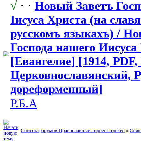
√
· ·
Новый Заветъ Госп
Іисуса Христа (на слав
русскомъ языкахъ) / Н
Господа нашего Иисуса
[Евангелие] [1914, PDF,
Церковнослав
​янский, 
дореформенны
​й]
Р.Б.А
Список форумов Православный торрент-трекер
»
Свящ