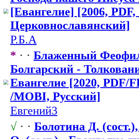
[Евангелие] [2006, PDF,
Церковнослав
​янский]
Р.Б.А
*
· ·
Блаженный Феофи
Болгарский - Толковани
Евангелие [2020, PDF/
/MOBI, Русский]
Евгений3
√
· ·
Болотина Д. (сост.)