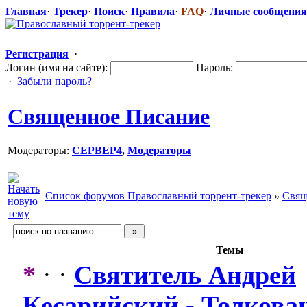
Главная
·
Трекер
·
Поиск
·
Правила
·
FAQ
·
Личные сообщения
Регистрация
·
Логин (имя на сайте):
Пароль:
·
Забыли пароль?
Священное Писание
Модераторы:
CEPBEP4
,
Модераторы
Список форумов Православный торрент-трекер
»
Свящ
Темы
*
· ·
Святитель Андрей
Кесарийский - Толкова