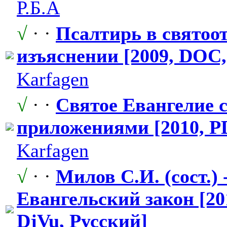
Р.Б.А
√
· ·
Псалтирь в святоо
изъяснении [2009, DOC
Karfagen
√
· ·
Святое Евангелие 
приложениями
​ [2010, 
Karfagen
√
· ·
Милов С.И. (сост.) 
Евангельский
​ закон [2
DjVu, Русский]