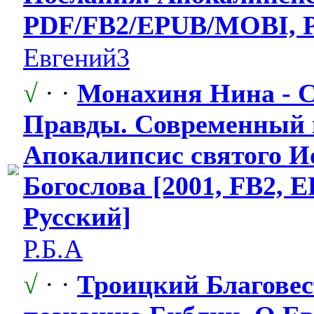
PDF/FB2/EPUB
​/MOBI, 
Евгений3
√
· ·
Монахиня Нина - 
Правды. Современный 
Апокалипсис святого И
Богослова [2001, FB2, 
Русский]
Р.Б.А
√
· ·
Троицкий Благове