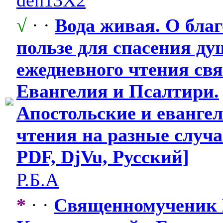
√
· ·
Вода живая. О бла
пользе для спасения д
ежедневного чтения свя
Евангелия и Псалтири.
Апостольские
​ и еванге
чтения на разные случа
PDF, DjVu, Русский]
Р.Б.А
*
· ·
Священномуче
​ник