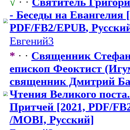
√
· ·
Святитель Григори
- Беседы на Евангелия [
PDF/FB2/EPUB
​, Русски
Евгений3
*
· ·
Священник Стефан
епископ Феоктист (Игу
священник Дмитрий Ба
Чтения Великого поста
Притчей [2021, PDF/FB
/MOBI, Русский]