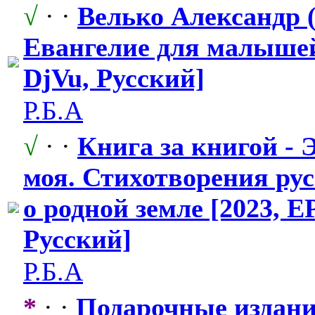
√
· ·
Велько Александр (
Евангелие для малышей
DjVu, Русский]
Р.Б.А
√
· ·
Книга за книгой - 
моя. Стихотворени
​я ру
о родной земле [2023, E
Русский]
Р.Б.А
*
· ·
Подарочные издани