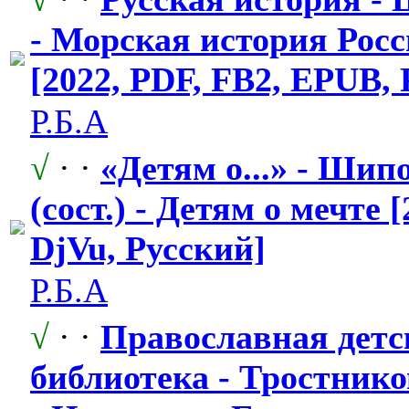
- Морская история Росс
[2022, PDF, FB2, EPUB, 
Р.Б.А
√
· ·
«Детям о...» - Шип
(сост.) - Детям о мечте 
DjVu, Русский]
Р.Б.А
√
· ·
Православная
​ дет
библиотека - Тростников