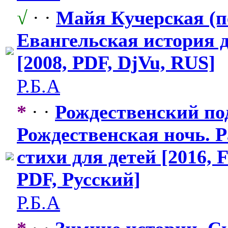
√
· ·
Майя Кучерская (пе
Евангельская
​ история 
[2008, PDF, DjVu, RUS]
Р.Б.А
*
· ·
Рождественск
​ий по
Рождественск
​ая ночь. 
стихи для детей [2016, 
PDF, Русский]
Р.Б.А