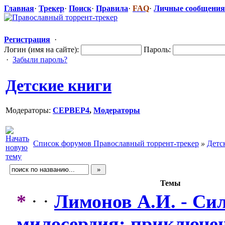
Главная
·
Трекер
·
Поиск
·
Правила
·
FAQ
·
Личные сообщения
Регистрация
·
Логин (имя на сайте):
Пароль:
·
Забыли пароль?
Детские книги
Модераторы:
CEPBEP4
,
Модераторы
Список форумов Православный торрент-трекер
»
Детс
Темы
*
· ·
Лимонов А.И. - Си
милосердия: приключе