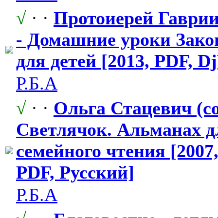
√
· ·
Протоиерей Гаври
- Домашние уроки Зако
для детей [2013, PDF, D
Р.Б.А
√
· ·
Ольга Стацевич (сос
Светлячок. Альманах д
семейного чтения [2007
PDF, Русский]
Р.Б.А