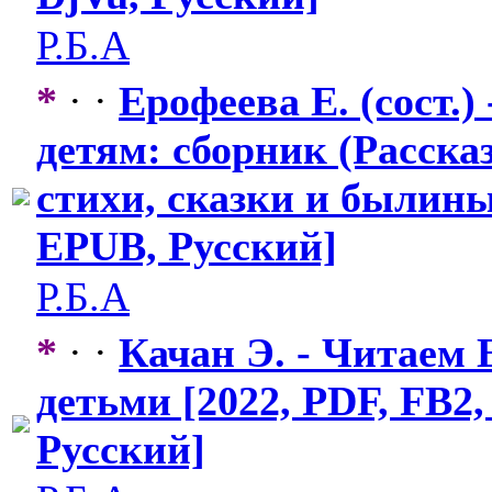
Р.Б.А
*
· ·
Ерофеева Е. (сост.
детям: сборник (Расска
стихи, сказки и былины)
EPUB, Русский]
Р.Б.А
*
· ·
Качан Э. - Читаем 
детьми [2022, PDF, FB2
Русский]