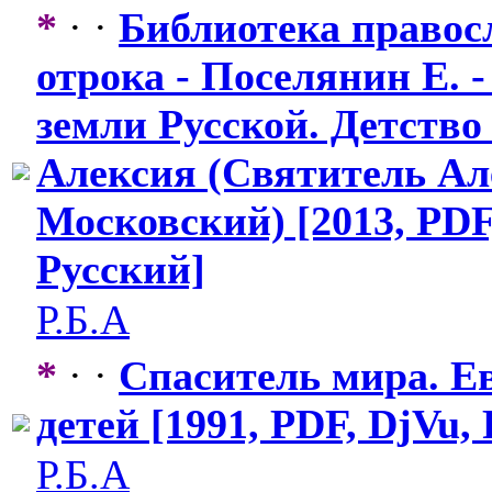
*
· ·
Библиотека правос
отрока - Поселянин Е. -
земли Русской. Детство
Алексия (Святитель Ал
Московский) [2013, PDF
Русский]
Р.Б.А
*
· ·
Спаситель мира. Е
детей [1991, PDF, DjVu,
Р.Б.А