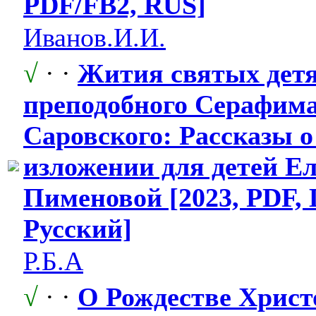
PDF/FB2, RUS]
Иванов.И.И.
√
· ·
Жития святых детя
преподобного
​ Серафим
Саровского: Рассказы о
изложении для детей Е
Пименовой [2023, PDF, 
Русский]
Р.Б.А
√
· ·
О Рождестве Христо