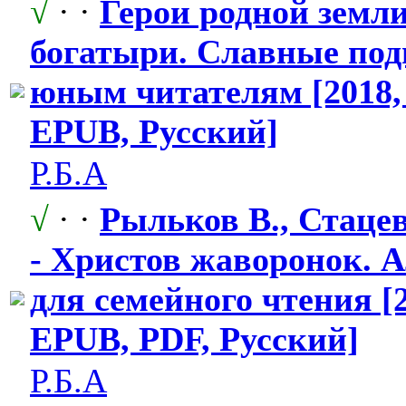
√
· ·
Герои родной земли
богатыри. Славные под
юным читателям [2018,
EPUB, Русский]
Р.Б.А
√
· ·
Рыльков В., Стацеви
- Христов жаворонок. 
для семейного чтения [2
EPUB, PDF, Русский]
Р.Б.А