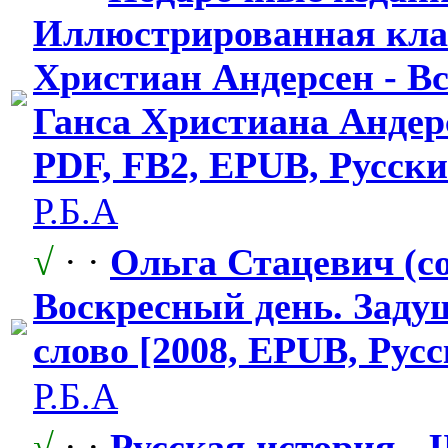
Иллюстрирова
​нная кла
Христиан Андерсен - Вс
Ганса Христиана Андерс
PDF, FB2, EPUB, Русски
Р.Б.А
√
· ·
Ольга Стацевич (сос
Воскресный день. Заду
слово [2008, EPUB, Рус
Р.Б.А
√
· ·
Русская история -