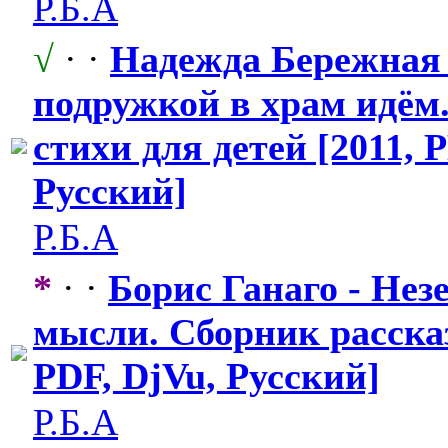
Р.Б.А
√
· ·
Надежда Бережная 
подружкой в храм идём
стихи для детей [2011, 
Русский]
Р.Б.А
*
· ·
Борис Ганаго - Не
мысли. Сборник рассказ
PDF, DjVu, Русский]
Р.Б.А