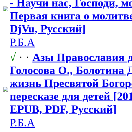
- Научи нас, Господи, м
Первая книга о молитве
DjVu, Русский]
Р.Б.А
√
· ·
Азы Православия д
Голосова О., Болотина Д
жизнь Пресвятой Бого
пересказе для детей [201
EPUB, PDF, Русский]
Р.Б.А