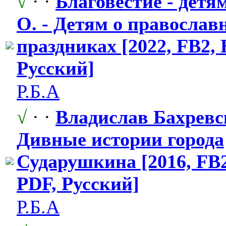
√
· ·
Благовестие - детя
О. - Детям о православ
праздниках [2022, FB2,
Русский]
Р.Б.А
√
· ·
Владислав Бахревс
Дивные истории города
Сударушкина [2016, FB
PDF, Русский]
Р.Б.А