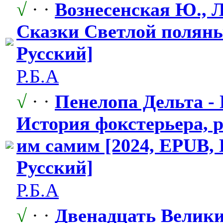
√
· ·
Вознесенская
​ Ю., 
Сказки Светлой поляны
Русский]
Р.Б.А
√
· ·
Пенелопа Дельта - 
История фокстерьера,
​
им самим [2024, EPUB, 
Русский]
Р.Б.А
√
· ·
Двенадцать Велик