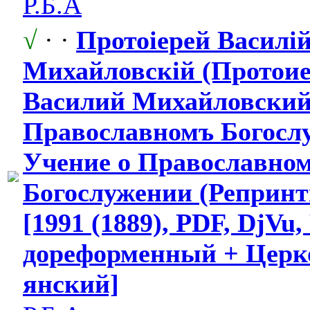
Р.Б.А
√
· ·
Протоiерей Василi
Михайловскiй
​ (Протои
Василий Михайловски
Православном
​ъ Богосл
Учение о Православно
Богослужении
​ (Реприн
[1991 (1889), PDF, DjVu
дореформенны
​й + Цер
янский]