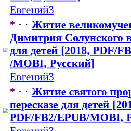
Евгений3
*
· ·
Житие великомуче
Димитрия Солунского в
для детей [2018, PDF/F
/MOBI, Русский]
Евгений3
*
· ·
Житие святого про
пересказе для детей [20
PDF/FB2/EPUB
​/MOBI, 
Евгений3