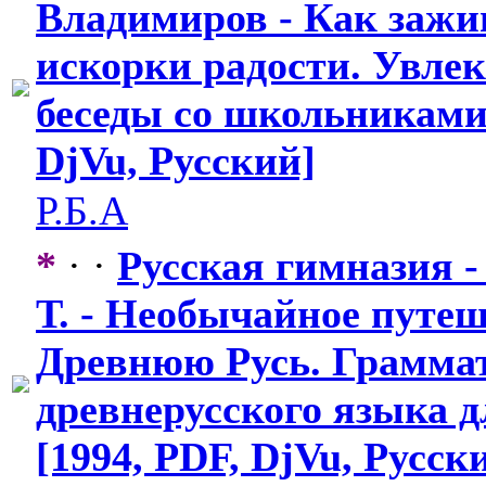
Владимиров - Как зажи
искорки радости. Увле
беседы со школьниками 
DjVu, Русский]
Р.Б.А
*
· ·
Русская гимназия 
Т. - Необычайное путеш
Древнюю Русь. Грамма
древнерусско
​го языка 
[1994, PDF, DjVu, Русск