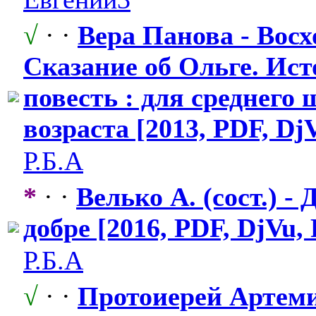
√
· ·
Вера Панова - Восх
Сказание об Ольге. Ис
повесть : для среднего
возраста [2013, PDF, Dj
Р.Б.А
*
· ·
Велько А. (сост.) - 
добре [2016, PDF, DjVu,
Р.Б.А
√
· ·
Протоиерей Артем