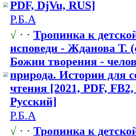
PDF, DjVu, RUS]
Р.Б.А
√
· ·
Тропинка к детско
исповеди - Жданова Т. (с
Божии творения - челов
природа. Истории для 
чтения [2021, PDF, FB2
Русский]
Р.Б.А
√
· ·
Тропинка к детско