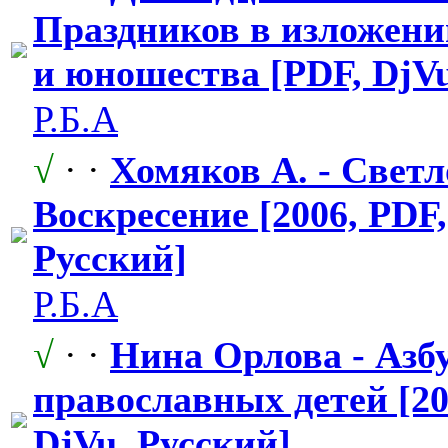
Праздников в изложени
и юношества [PDF, DjV
Р.Б.А
√
· ·
Хомяков А. - Светл
Воскресение [2006, PDF,
Русский]
Р.Б.А
√
· ·
Нина Орлова - Азб
православных
​ детей [2
DjVu, Русский]