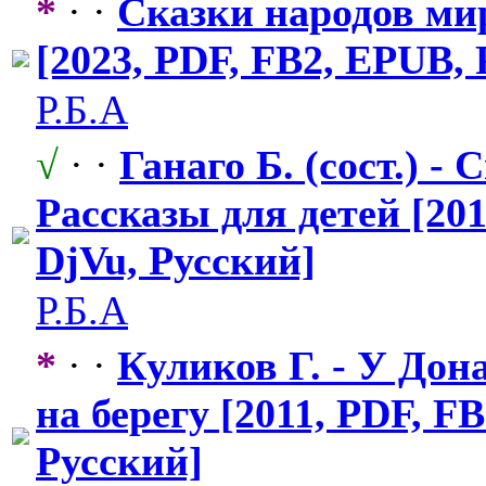
*
· ·
Сказки народов мир
[2023, PDF, FB2, EPUB, 
Р.Б.А
√
· ·
Ганаго Б. (сост.) - 
Рассказы для детей [201
DjVu, Русский]
Р.Б.А
*
· ·
Куликов Г. - У Дон
на берегу [2011, PDF, F
Русский]