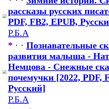
*
· ·
Зимние истории. С
рассказы русских писат
PDF, FB2, EPUB, Русски
Р.Б.А
*
· ·
Познавательн
​ые с
развития малыша - На
Немцова - Снежные ска
почемучки [2022, PDF, 
Русский]
Р.Б.А