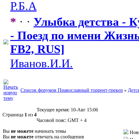
Р.Б.А
*
· ·
Улыбка детства - К
- Поезд по имени Жизнь
FB2, RUS]
Иванов.И.И.
Список форумов Православный торрент-трекер
»
Детс
Текущее время:
10-Авг 15:06
Страница
1
из
4
Часовой пояс:
GMT + 4
Вы
не можете
начинать темы
Нов
Вы
не можете
отвечать на сообщения