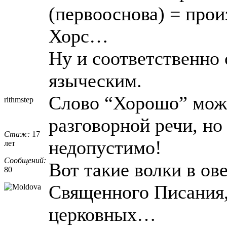
(первооснова) = прои
Хорс…
Ну и соответственно 
языческим.
Слово “Хорошо” мож
rithmstep
разговорной речи, но
Стаж:
17
недопустимо!
лет
Сообщений:
Вот такие волки в ов
80
Священного Писания,
церковных…