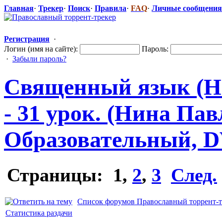
Главная
·
Трекер
·
Поиск
·
Правила
·
FAQ
·
Личные сообщения
Регистрация
·
Логин (имя на сайте):
Пароль:
·
Забыли пароль?
Священный язык (Н
- 31 урок. (Нина Пав
Образователь
​ный, 
Страницы:
1
,
2
,
3
След.
Список форумов Православный торрент-т
Статистика раздачи