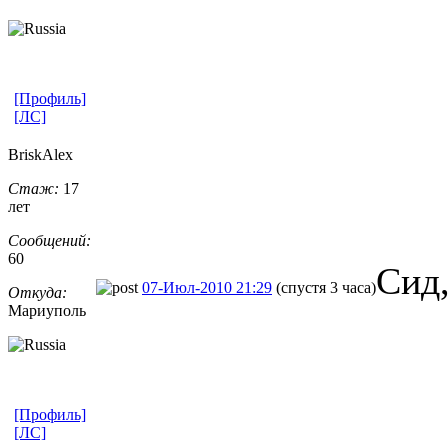
[Профиль]
[ЛС]
BriskAlex
Стаж:
17
лет
Сообщений:
60
Сид,
07-Июл-2010 21:29
(спустя 3 часа)
Откуда:
Мариуполь
[Профиль]
[ЛС]