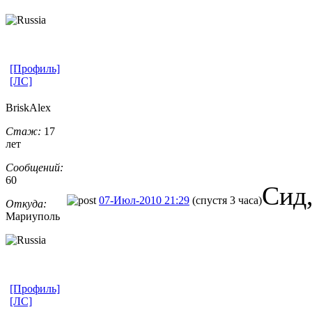
[Профиль]
[ЛС]
BriskAlex
Стаж:
17
лет
Сообщений:
60
Сид,
07-Июл-2010 21:29
(спустя 3 часа)
Откуда:
Мариуполь
[Профиль]
[ЛС]