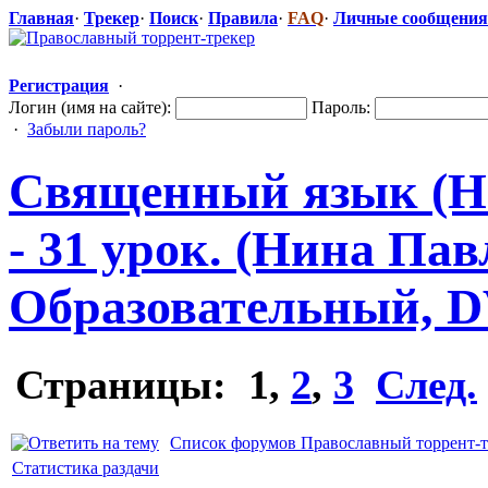
Главная
·
Трекер
·
Поиск
·
Правила
·
FAQ
·
Личные сообщения
Регистрация
·
Логин (имя на сайте):
Пароль:
·
Забыли пароль?
Священный язык (Н
- 31 урок. (Нина Пав
Образователь
​ный, 
Страницы:
1
,
2
,
3
След.
Список форумов Православный торрент-т
Статистика раздачи