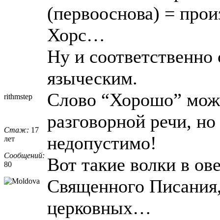
(первооснова) = прои
Хорс…
Ну и соответственно 
языческим.
Слово “Хорошо” мож
rithmstep
разговорной речи, но
Стаж:
17
недопустимо!
лет
Сообщений:
Вот такие волки в ов
80
Священного Писания,
церковных…