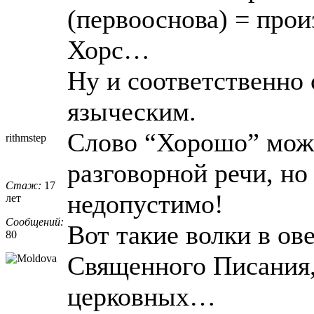
(первооснова) = прои
Хорс…
Ну и соответственно 
языческим.
Слово “Хорошо” мож
rithmstep
разговорной речи, но
Стаж:
17
недопустимо!
лет
Сообщений:
Вот такие волки в ов
80
Священного Писания,
церковных…