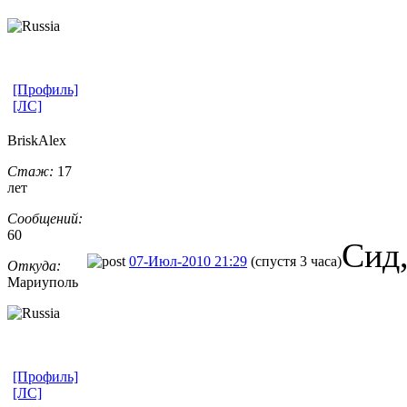
[Профиль]
[ЛС]
BriskAlex
Стаж:
17
лет
Сообщений:
60
Сид,
07-Июл-2010 21:29
(спустя 3 часа)
Откуда:
Мариуполь
[Профиль]
[ЛС]