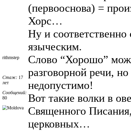
(первооснова) = прои
Хорс…
Ну и соответственно 
языческим.
Слово “Хорошо” мож
rithmstep
разговорной речи, но
Стаж:
17
недопустимо!
лет
Сообщений:
Вот такие волки в ов
80
Священного Писания,
церковных…