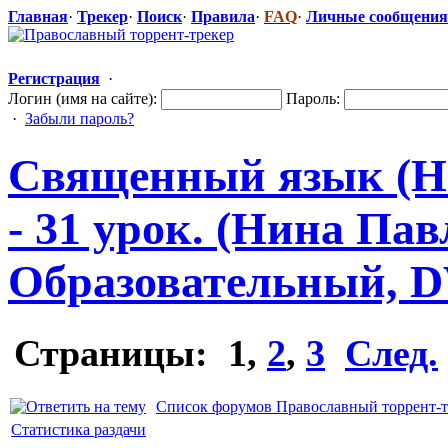
Главная
·
Трекер
·
Поиск
·
Правила
·
FAQ
·
Личные сообщения
Регистрация
·
Логин (имя на сайте):
Пароль:
·
Забыли пароль?
Священный язык (Н
- 31 урок. (Нина Пав
Образователь
​ный, 
Страницы:
1
,
2
,
3
След.
Список форумов Православный торрент-т
Статистика раздачи