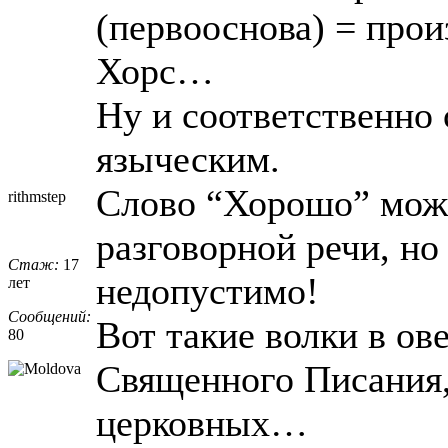
(первооснова) = прои
Хорс…
Ну и соответственно 
языческим.
Слово “Хорошо” мож
rithmstep
разговорной речи, но
Стаж:
17
недопустимо!
лет
Сообщений:
Вот такие волки в ов
80
Священного Писания,
церковных…