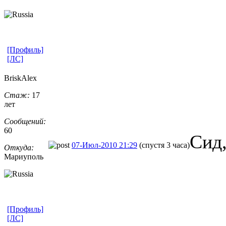
[Профиль]
[ЛС]
BriskAlex
Стаж:
17
лет
Сообщений:
60
Сид,
07-Июл-2010 21:29
(спустя 3 часа)
Откуда:
Мариуполь
[Профиль]
[ЛС]