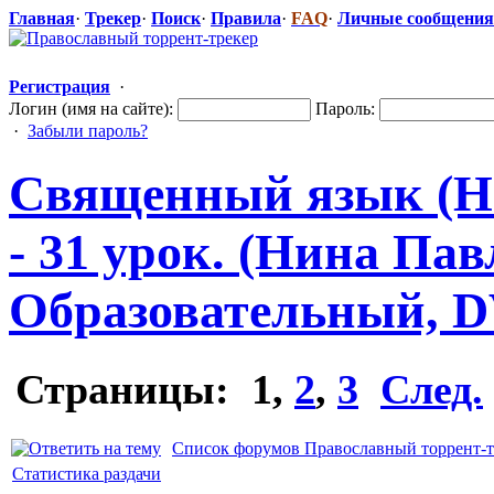
Главная
·
Трекер
·
Поиск
·
Правила
·
FAQ
·
Личные сообщения
Регистрация
·
Логин (имя на сайте):
Пароль:
·
Забыли пароль?
Священный язык (Н
- 31 урок. (Нина Пав
Образователь
​ный, 
Страницы:
1
,
2
,
3
След.
Список форумов Православный торрент-т
Статистика раздачи