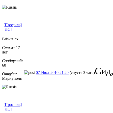
[Профиль]
[ЛС]
BriskAlex
Стаж:
17
лет
Сообщений:
60
Сид,
07-Июл-2010 21:29
(спустя 3 часа)
Откуда:
Мариуполь
[Профиль]
[ЛС]