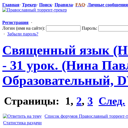
Главная
·
Трекер
·
Поиск
·
Правила
·
FAQ
·
Личные сообщения
Регистрация
·
Логин (имя на сайте):
Пароль:
·
Забыли пароль?
Священный язык (Н
- 31 урок. (Нина Пав
Образователь
​ный, 
Страницы:
1
,
2
,
3
След.
Список форумов Православный торрент-т
Статистика раздачи