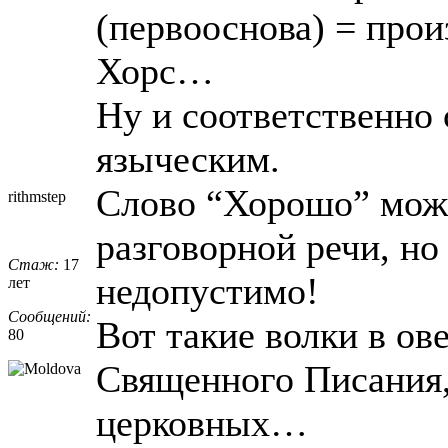
(первооснова) = прои
Хорс…
Ну и соответственно 
языческим.
Слово “Хорошо” мож
rithmstep
разговорной речи, но
Стаж:
17
недопустимо!
лет
Сообщений:
Вот такие волки в ов
80
Священного Писания,
церковных…