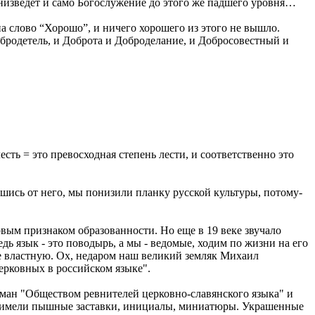
низведет и само Богослужение до этого же падшего уровня…
на слово “Хорошо”, и ничего хорошего из этого не вышло.
обродетель, и Доброта и Доброделание, и Добросовестный и
ть = это превосходная степень лести, и соответственно это
вшись от него, мы понизили планку русской культуры, потому-
вым признаком образованности. Но еще в 19 веке звучало
дь язык - это поводырь, а мы - ведомые, ходим по жизни на его
е властную. Ох, недаром наш великий земляк Михаил
ерковных в российском языке".
уман "Обществом ревнителей церковно-славянского языка" и
но имели пышные заставки, инициалы, миниатюры. Украшенные