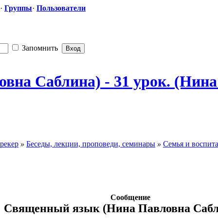
·
Группы
·
Пользователи
Запомнить
а Саблина) - 31 урок. (Нина 
рекер
»
Беседы, лекции, проповеди, семинары
»
Семья и воспит
Сообщение
Священный язык (Нина Павловна Саблин