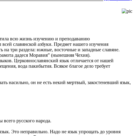
ятила всю жизнь изучению и преподаванию
 всей славянской азбуки. Предмет нашего изучения
 на три раздела: южные, восточные и западные славяне.
рамота дадеся Моравия” (нынешняя Чехия).
языков. Церковнославянский язык отличается от нашей
ещения, вода пакибытия. Всякое благое дело требует
ать насильно, он не есть некий мертвый, закостеневший язык,
ы всего русского народа.
зык. Это неправильно. Надо не язык упрощать до уровня