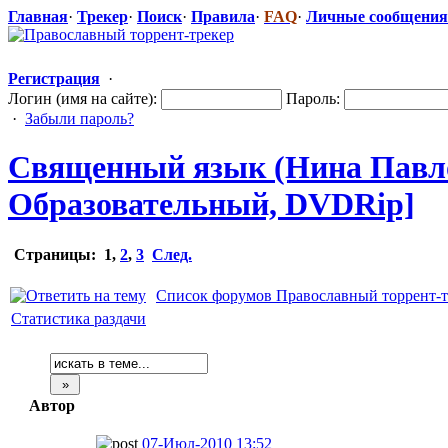
Главная
·
Трекер
·
Поиск
·
Правила
·
FAQ
·
Личные сообщения
Регистрация
·
Логин (имя на сайте):
Пароль:
·
Забыли пароль?
Священный язык (Нина Павловн
Образователь
​ный, DVDRip]
Страницы:
1
,
2
,
3
След.
Список форумов Православный торрент-т
Статистика раздачи
Автор
07-Июл-2010 13:52