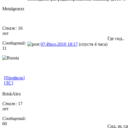
Metalgearzz
Стаж:
16
лет
Где сид..
Сообщений:
07-Июл-2010 18:17
(спустя 4 часа)
11
[Профиль]
[ЛС]
BriskAlex
Стаж:
17
лет
Сообщений:
60
Сид, ау, г