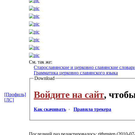
См. так же:
Старославянские и церковно славянские словар
Грамматика церковно славянского языка
Download
Войдите на сайт
, чтоб
[Профиль]
[ЛС]
Как скачивать
·
Правила трекера
Последний раз редактировалось: rithmstep (2010-07-