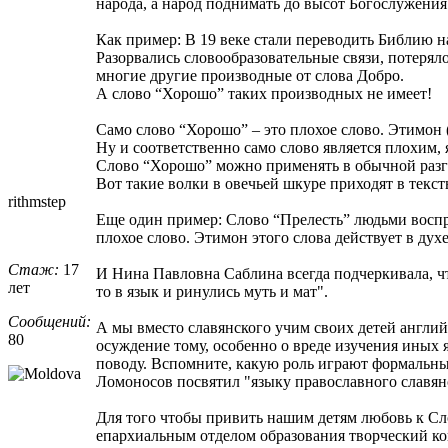
народа, а народ поднимать до высот Богослужени
Как пример: В 19 веке стали переводить Библию н
Разорвались словообразовательные связи, потерял
многие другие производные от слова Добро.
А слово “Хорошо” таких производных не имеет!
Само слово “Хорошо” – это плохое слово. Этимон
Ну и соответственно само слово является плохим,
Слово “Хорошо” можно применять в обычной разго
Вот такие волки в овечьей шкуре приходят в те
rithmstep
Еще один пример: Слово “Прелесть” людьми воспри
плохое слово. Этимон этого слова действует в духе
Стаж:
17
И Нина Павловна Саблина всегда подчеркивала, чт
лет
то в язык и ринулись муть и мат".
Сообщений:
А мы вместо славянского учим своих детей англий
80
осуждение тому, особенно о вреде изучения иных я
поводу. Вспомните, какую роль играют формальны
Ломоносов посвятил "языку православного славянс
Для того чтобы привить нашим детям любовь к Сло
епархиальным отделом образования творческий к