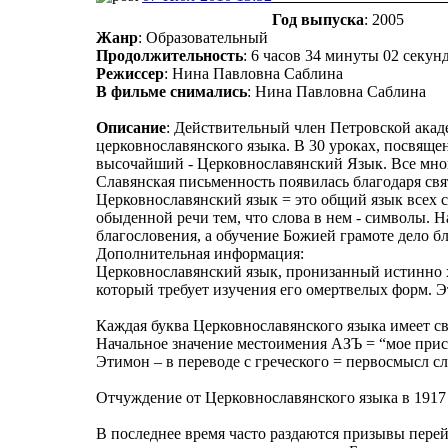
Год выпуска
: 2005
Жанр
: Образовательный
Продолжительность
: 6 часов 34 минуты 02 секун
Режиссер
: Нина Павловна Саблина
В фильме снимались
: Нина Павловна Саблина
Описание
: Действительный член Петровской акад
церковнославянского языка. В 30 уроках, посвяще
высочайший - Церковнославянский Язык. Все много
Славянская письменность появилась благодаря св
Церковнославянский язык = это общий язык всех с
обыденной речи тем, что слова в нем - символы. Н
благословения, а обучение Божией грамоте дело б
Дополнительная информация:
Церковнославянский язык, пронизанный истинно хр
который требует изучения его омертвелых форм. Э
Каждая буква Церковнославянского языка имеет св
Начальное значение местоимения АЗЪ = “мое прису
Этимон – в переводе с греческого = первосмысл сл
Отчуждение от Церковнославянского языка в 1917 г
В последнее время часто раздаются призывы пере