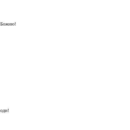
 Божию!
оди!