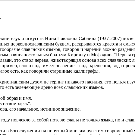
д
емии наук и искусств Нина Павловна Саблина (1937-2007) посв
нных церковнославянским буквам, раскрываются красота и смысл
образие славянских языков, говоров и наречий можно разделить
ятым равноапостольным братьям Кириллу и Мефодию. “Первая г
лавян, это ствол дерева, животворящая основа всех славянских 
апример, слово вода имеет значение – вода крещения, вода просв
лагое есть, как говорили старинные каллиграфы.
истианским духом не терпит никакого насилия, его нельзя изуч
то есть зеленеющее древо всех славянских языков.
ой образ и имя.
тствие здесь”.
ова, его начальное, истинное значение.
оду повлекло за собой потерю славы не только языка, но и слав
йти в Богослужении на понятный многим русским современный я