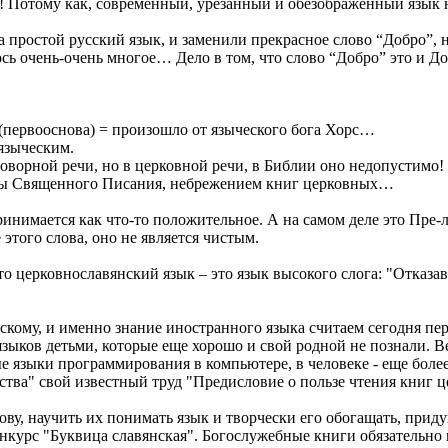
я! Потому как, современный, урезанный и обезображенный язык 
а простой русский язык, и заменили прекрасное слово “Добро”, 
ось очень-очень многое… Дело в том, что слово “Добро” это и Д
 (первооснова) = произошло от языческого бога Хорс…
 языческим.
ворной речи, но в церковной речи, в Библии оно недопустимо!
ксты Священного Писания, небрежением книг церковных…
нимается как что-то положительное. А на самом деле это Пре-лес
 этого слова, оно не является чистым.
о церковнославянский язык – это язык высокого слога: "Отказа
скому, и именно знание иностранного языка считаем сегодня пер
зыков детьми, которые еще хорошо и свой родной не познали. Ве
е языки программирования в компьютере, в человеке - еще боле
тва" свой известный труд "Предисловие о пользе чтения книг ц
ву, научить их понимать язык и творчески его обогащать, прид
онкурс "Буквица славянская". Богослужебные книги обязатель