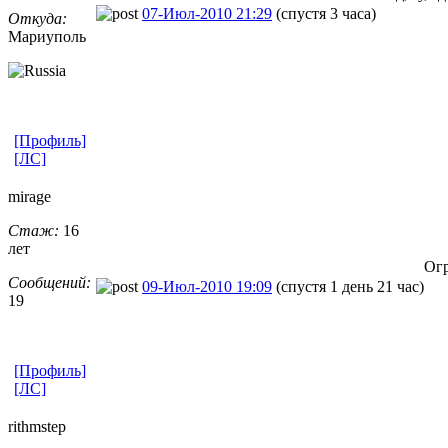
07-Июл-2010 21:29
(спустя 3 часа)
Откуда:
Мариуполь
[Профиль]
[ЛС]
mirage
Стаж:
16
лет
Огр
Сообщений:
09-Июл-2010 19:09
(спустя 1 день 21 час)
19
[Профиль]
[ЛС]
rithmstep