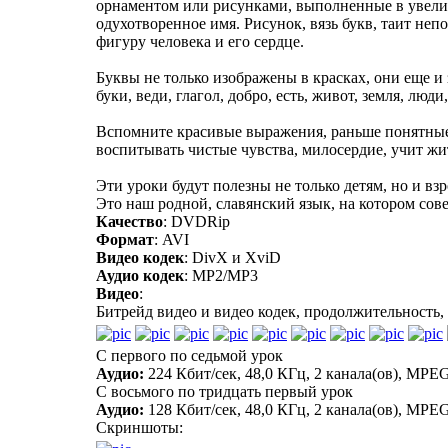
орнаментом или рисунками, выполненные в увелич
одухотворенное имя. Рисунок, вязь букв, таит неп
фигуру человека и его сердце.
Буквы не только изображены в красках, они еще и 
буки, веди, глагол, добро, есть, живот, земля, люди
Вспомните красивые выражения, раньше понятные вс
воспитывать чистые чувства, милосердие, учит жи
Эти уроки будут полезны не только детям, но и вз
Это наш родной, славянский язык, на котором со
Качество
: DVDRip
Формат
: AVI
Видео кодек
: DivX и XviD
Аудио кодек
: MP2/MP3
Видео
:
Битрейд видео и видео кодек, продолжительность,
С первого по седьмой урок
Аудио:
224 Кбит/сек, 48,0 КГц, 2 канала(ов), MPEG 
С восьмого по тридцать первый урок
Аудио:
128 Кбит/сек, 48,0 КГц, 2 канала(ов), MPEG A
Скриншоты: