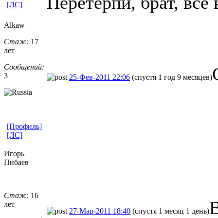
Пеpетеpпи, бpат, все 
[ЛС]
Alkaw
Стаж:
17
лет
Сообщений:
3
25-Фев-2011 22:06
(спустя 1 год 9 месяцев)
[Профиль]
[ЛС]
Игорь
Пибаев
Стаж:
16
В
лет
27-Мар-2011 18:40
(спустя 1 месяц 1 день)