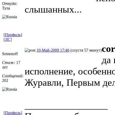
Откуда:
слышанных...
Тула
[Профиль]
[ЛС]
co
10-Май-2009 17:46
(спустя 57 минут)
Semenoff
да
Стаж:
17
лет
исполнение, особенно
Сообщений:
Журавли, Первым де
202
_________________
[Профиль]