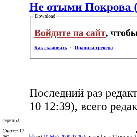
Не отыми Покрова (
Download
Войдите на сайт
, чтоб
Как скачивать
·
Правила трекера
Последний раз редакт
10 12:39), всего реда
сервп62
Стаж:
17
лет
10-Май-2009 03:00
(спустя 1 час 24 минуты)