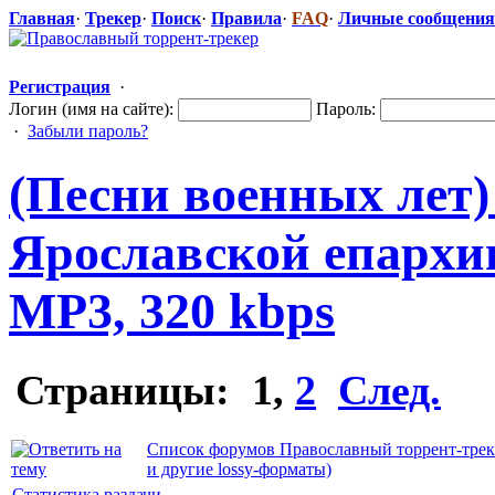
Главная
·
Трекер
·
Поиск
·
Правила
·
FAQ
·
Личные сообщения
Регистрация
·
Логин (имя на сайте):
Пароль:
·
Забыли пароль?
(Песни военных лет)
Ярославской епархии 
MP3, 320 kbps
Страницы:
1
,
2
След.
Список форумов Православный торрент-трек
и другие lossy-форматы)
Статистика раздачи