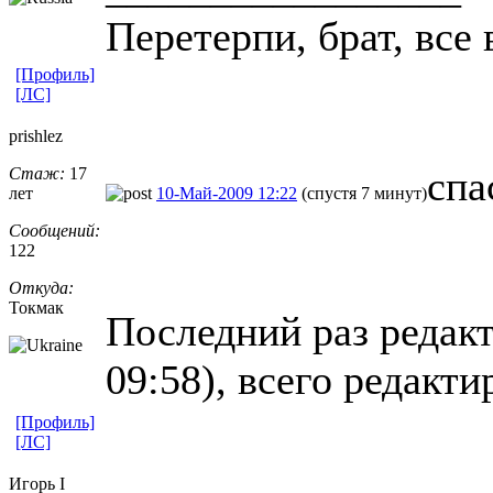
Пеpетеpпи, бpат, все 
[Профиль]
[ЛС]
prishlez
спа
Стаж:
17
лет
10-Май-2009 12:22
(спустя 7 минут)
Сообщений:
122
Откуда:
Токмак
Последний раз редакт
09:58), всего редакти
[Профиль]
[ЛС]
Игорь I