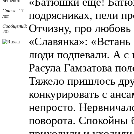
«Батюшки еще! Батюш
Semenoff
Стаж:
17
подрясниках, пели пр
лет
Отчизну, про любовь 
Сообщений:
202
«Славянка»: «Встань з
люди подпевали. А с
Расула Гамзатова пол
Тяжело пришлось дру
конкурировать с анса
непросто. Нервничал
поворота. Спокойны 
приходили и уходили