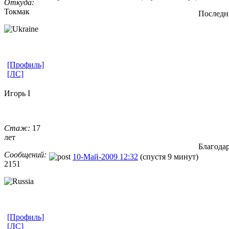
Откуда:
Токмак
Последни
[Профиль]
[ЛС]
Игорь I
Стаж:
17
лет
Благода
Сообщений:
10-Май-2009 12:32
(спустя 9 минут)
2151
[Профиль]
[ЛС]