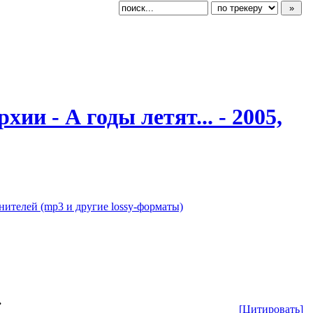
и - А годы летят... - 2005,
нителей (mp3 и другие lossy-форматы)
.
[Цитировать]