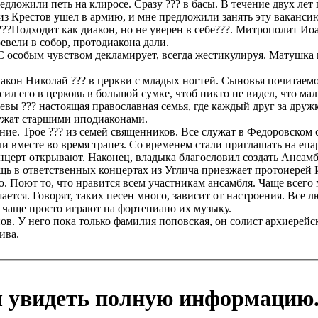
дложили петь на клиросе. Сразу ??? в басы. В течение двух лет п
н из Крестов ушел в армию, и мне предложили занять эту вакан
???Подходит как диакон, но не уверен в себе???. Митрополит Иоан
евели в собор, протодиакона дали.
 особым чувством декламирует, всегда жестикулируя. Матушка п
акон Николай ??? в церкви с младых ногтей. Сыновья почитаемо
сил его в церковь в большой сумке, чтоб никто не видел, что м
 ??? настоящая православная семья, где каждый друг за дружк
служат старшими иподиаконами.
ние. Трое ??? из семей священников. Все служат в Федоровском 
ели вместе во время трапез. Со временем стали приглашать на е
нцерт открывают. Наконец, владыка благословил создать Ансамб
ощь в ответственных концертах из Углича приезжает протоиерей 
ю. Поют то, что нравится всем участникам ансамбля. Чаще всего
тся. Говорят, таких песен много, зависит от настроения. Все л
о чаще просто играют на фортепиано их музыку.
ов. У него пока только фамилия поповская, он солист архиерейс
ива.
ы увидеть полную информацию