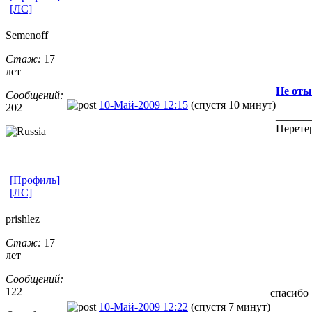
[ЛС]
Semenoff
Стаж:
17
лет
Не оты
Сообщений:
10-Май-2009 12:15
(спустя 10 минут)
202
______
Пеpетеp
[Профиль]
[ЛС]
prishlez
Стаж:
17
лет
Сообщений:
122
спасибо
10-Май-2009 12:22
(спустя 7 минут)