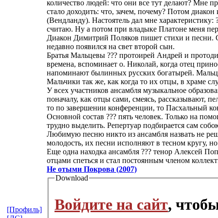
количество людей: что они все тут делают? Мне пре
стало доходить: что, зачем, почему? Потом диако
(Вендланду). Настоятель дал мне характеристику: 
считаю. Ну а потом при владыке Платоне меня пер
Диакон Димитрий Поляков пишет стихи и песни. С
недавно появился на свет второй сын.
Братья Мальцевы ??? протоирей Андрей и протоди
времена, вспоминает о. Николай, когда отец прино
напоминают былинных русских богатырей. Мальцевы
Мальчики так же, как когда то их отцы, в храме 
У всех участников ансамбля музыкальное образова
поначалу, как отцы сами, смеясь, рассказывают, п
то по завершении конференции, то Пасхальный ко
Основной состав ??? пять человек. Только на пом
трудно выделить. Репертуар подбирается сам собо
Любимую песню никто из ансамбля назвать не решае
молодость, их песни исполняют в тесном кругу, н
Еще одна находка ансамбля ??? тенор Алексей Поп
отцами спеться и стал постоянным членом коллект
Не отыми Покрова (2007)
Download
Войдите на сайт
, чтоб
[Профиль]