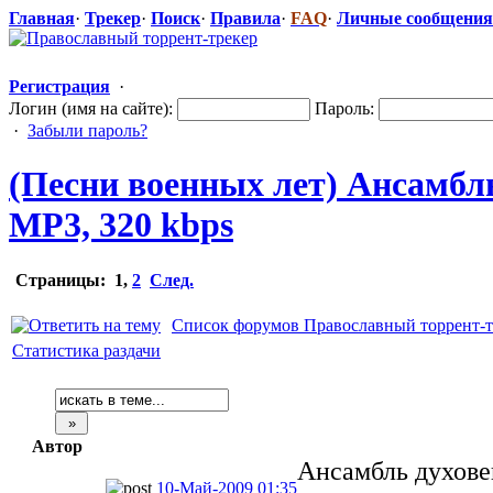
Главная
·
Трекер
·
Поиск
·
Правила
·
FAQ
·
Личные сообщения
Регистрация
·
Логин (имя на сайте):
Пароль:
·
Забыли пароль?
(Песни военных лет) Ансамбль 
MP3, 320 kbps
Страницы:
1
,
2
След.
Список форумов Православный торрент-т
Статистика раздачи
Автор
Ансамбль духовен
10-Май-2009 01:35