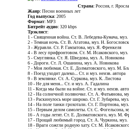
Страна
: Россия, г. Яросл
Жанр
: Песни военных лет
Год выпуска
: 2005
Формат
: MP3
Битрейт аудио
: 320 kbps
Трэклист
:
1 - Священная война. Ст. В. Лебедева-Кумача, муз
2 - Темная ночь. Ст. В. Агатова, муз. Н. Богословс
3 - Журавли. Ст. Р. Гамзатова, муз. Я. Френкеля
4 - В лесу прифронтовом. Ст. М. Исаковского, муз.
5 - Смуглянка. Ст. Я. Шведова, муз. А. Новикова
6 - Дороги. Ст. Л. Ошанина, муз. А. Новикова
7 - Моя любимая. Ст. Е. Долматовского, муз. М. Бл
8 - Поезд уходит далеко... Ст. и муз. неизв. автора
9 - В землянке. Ст. А. Суркова, муз. К. Листова
10 - Не для меня... Ст. и муз. А. Гадалина
11 - Когда мы были на войне. Ст. и муз. неизв. авт
12 - На солнечной поляночке. Ст. А. Фатьянова, м
13 - Раскинулось море широко. Ст. Г. Зубарева, муз
14 - На поле танки грохотали. Ст. Г. Портнова, муз
15 - Первым делом самолеты. Ст. С. Фогельсона, м
16 - А годы летят. Ст. Е. Долматовского, муз. М. 
17 - Прощай любимый город. Ст. А. Чуркина, муз.
18 - Враги сожгли родную хату. Ст. М. Исаковского