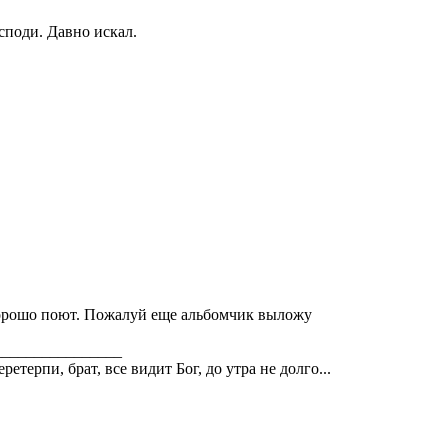
споди. Давно искал.
орошо поют. Пожалуй еще альбомчик выложу
________________
pетеpпи, бpат, все видит Бог, до утpа не долго...