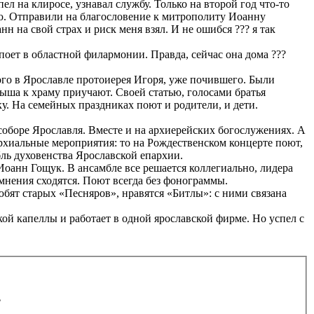
ел на клиросе, узнавал службу. Только на второй год что-то
сию. Отправили на благословение к митрополиту Иоанну
н на свой страх и риск меня взял. И не ошибся ??? я так
оет в областной филармонии. Правда, сейчас она дома ???
го в Ярославле протоиерея Игоря, уже почившего. Были
алыша к храму приучают. Своей статью, голосами братья
у. На семейных праздниках поют и родители, и дети.
соборе Ярославля. Вместе и на архиерейских богослужениях. А
пархиальные мероприятия: то на Рождественском концерте поют,
ль духовенства Ярославской епархии.
Иоанн Гощук. В ансамбле все решается коллегиально, лидера
 мнения сходятся. Поют всегда без фонограммы.
юбят старых «Песняров», нравятся «Битлы»: с ними связана
кой капеллы и работает в одной ярославской фирме. Но успел с
.