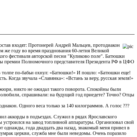
остав входят: Протоиерей Андрей Мальцев, протодиакон
м же году во время празднования 60-летия Великой
кого фестиваля авторской песни "Куликово поле". Батюшки
тоены премии Полномочного представителя Президента РФ в ЦФО
 в толпе по-бабьи охнул: «Батюшки!» И пошло: «Батюшки еще!
ь. Когда звучала «Славянка»: «Встань за веру, русская земля!»
 жюри, никто не ожидал такого поворота. Спокойны были
 полюбили, спрашивали: на будущий год приедете? Точно? Отцы
одиакон. Одного веса только за 140 килограммов. А голос ???
учил аккорды в подъездах. Служил в рядах Ярославского
бы устроился на завод топливной аппаратуры. Организовал свой
от однажды, года двадцать два назад, знакомый меня привел в
олумрак церкви, служба мне были неведомы. Очень поразило