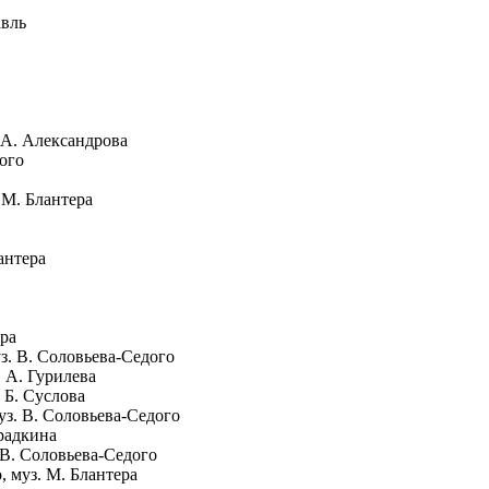
авль
. А. Александрова
кого
 М. Блантера
антера
ора
уз. В. Соловьева-Седого
. А. Гурилева
. Б. Суслова
уз. В. Соловьева-Седого
Фрадкина
 В. Соловьева-Седого
, муз. М. Блантера