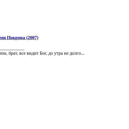
ми Покрова (2007)
___________
пи, бpат, все видит Бог, до утpа не долго...