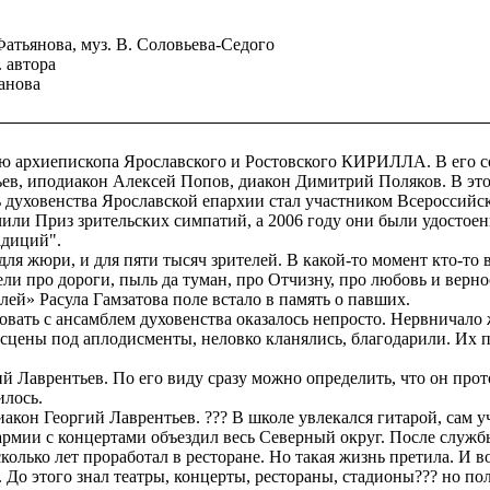
 Фатьянова, муз. В. Соловьева-Седого
. автора
манова
ию архиепископа Ярославского и Ростовского КИРИЛЛА. В его с
ев, иподиакон Алексей Попов, диакон Димитрий Поляков. В это
 духовенства Ярославской епархии стал участником Всероссийс
лучили Приз зрительских симпатий, а 2006 году они были удос
адиций".
я жюри, и для пяти тысяч зрителей. В какой-то момент кто-то
ли про дороги, пыль да туман, про Отчизну, про любовь и верност
ей» Расула Гамзатова поле встало в память о павших.
вать с ансамблем духовенства оказалось непросто. Нервничало
о сцены под аплодисменты, неловко кланялись, благодарили. Их
й Лаврентьев. По его виду сразу можно определить, что он прот
илось.
иакон Георгий Лаврентьев. ??? В школе увлекался гитарой, сам 
а армии с концертами объездил весь Северный округ. После служ
колько лет проработал в ресторане. Но такая жизнь претила. И в
 До этого знал театры, концерты, рестораны, стадионы??? но п