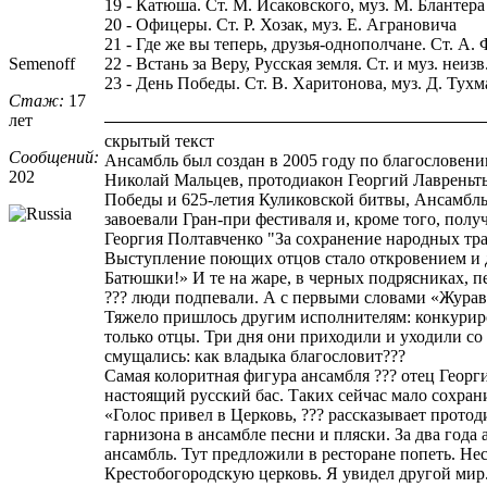
19 - Катюша. Ст. М. Исаковского, муз. М. Блантера
20 - Офицеры. Ст. Р. Хозак, муз. Е. Аграновича
21 - Где же вы теперь, друзья-однополчане. Ст. А.
Semenoff
22 - Встань за Веру, Русская земля. Ст. и муз. неизв
23 - День Победы. Ст. В. Харитонова, муз. Д. Тух
Стаж:
17
лет
скрытый текст
Сообщений:
Ансамбль был создан в 2005 году по благословен
202
Николай Мальцев, протодиакон Георгий Лавреньть
Победы и 625-летия Куликовской битвы, Ансамбль
завоевали Гран-при фестиваля и, кроме того, по
Георгия Полтавченко "За сохранение народных тр
Выступление поющих отцов стало откровением и дл
Батюшки!» И те на жаре, в черных подрясниках, пе
??? люди подпевали. А с первыми словами «Журавл
Тяжело пришлось другим исполнителям: конкуриро
только отцы. Три дня они приходили и уходили с
смущались: как владыка благословит???
Самая колоритная фигура ансамбля ??? отец Георги
настоящий русский бас. Таких сейчас мало сохран
«Голос привел в Церковь, ??? рассказывает протод
гарнизона в ансамбле песни и пляски. За два год
ансамбль. Тут предложили в ресторане попеть. Нес
Крестобогородскую церковь. Я увидел другой мир.