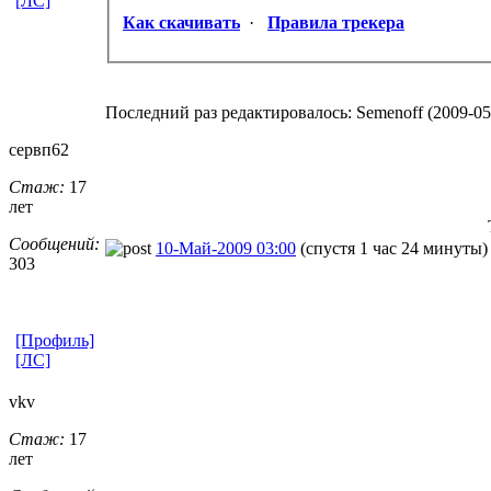
[ЛС]
Как скачивать
·
Правила трекера
Последний раз редактировалось: Semenoff (2009-05-
сервп62
Стаж:
17
лет
Сообщений:
10-Май-2009 03:00
(спустя 1 час 24 минуты)
303
[Профиль]
[ЛС]
vkv
Стаж:
17
лет